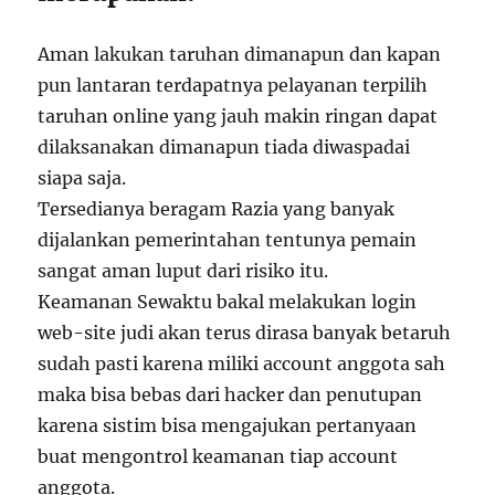
Aman lakukan taruhan dimanapun dan kapan
pun lantaran terdapatnya pelayanan terpilih
taruhan online yang jauh makin ringan dapat
dilaksanakan dimanapun tiada diwaspadai
siapa saja.
Tersedianya beragam Razia yang banyak
dijalankan pemerintahan tentunya pemain
sangat aman luput dari risiko itu.
Keamanan Sewaktu bakal melakukan login
web-site judi akan terus dirasa banyak betaruh
sudah pasti karena miliki account anggota sah
maka bisa bebas dari hacker dan penutupan
karena sistim bisa mengajukan pertanyaan
buat mengontrol keamanan tiap account
anggota.