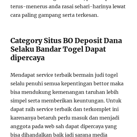
terus-menerus anda rasai sehari-harinya lewat
cara paling gampang serta terkesan.
Category Situs BO Deposit Dana
Selaku Bandar Togel Dapat
dipercaya
Mendapat service terbaik bermain judi togel
selalu penuhi semua kepentingan bettor maka
bisa mendukung kemenangan taruhan lebih
simpel serta memberikan keuntungan. Untuk
dapat raih service terbaik dan terkomplet ini
karenanya betaruh perlu masuk dan menjadi
anggota pada web sah dapat dipercaya yang
bisa dihandalkan baik jadi sarana media