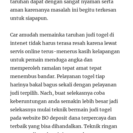
taruhan dapat dengan sangat nyaman serta
aman karenanya masalah ini begitu terkesan
untuk siapapun.
Car amudah memainka taruhan judi togel di
intenet tidak harus terasa resah karena lewat
servis online terus-menerus kasih kelapangan
untuk pemain menduga angka dan
memperoleh ramalan tepat amat tepat
menembus bandar. Pelayanan togel tiap
harinya bakal bagus sekali dengan pelayanan
judi terpilih. Nach, buat selekasnya coba
keberuntungan anda semakin lebih besar jadi
selekasnya mulai teknik bermain judi togel
pada website BO deposit dana terpercaya dan
terbaik yang bisa dihandalkan. Teknik ringan