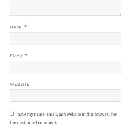
NAME
*
EMAIL
*
WEBSITE
Save my name, email, and website in this browser for
the next time I comment.