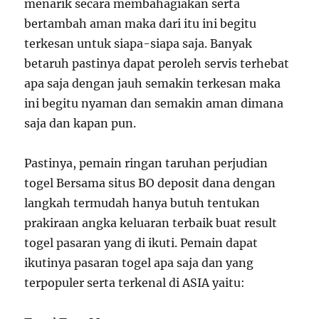
menarik secara membahagiakan serta
bertambah aman maka dari itu ini begitu
terkesan untuk siapa-siapa saja. Banyak
betaruh pastinya dapat peroleh servis terhebat
apa saja dengan jauh semakin terkesan maka
ini begitu nyaman dan semakin aman dimana
saja dan kapan pun.
Pastinya, pemain ringan taruhan perjudian
togel Bersama situs BO deposit dana dengan
langkah termudah hanya butuh tentukan
prakiraan angka keluaran terbaik buat result
togel pasaran yang di ikuti. Pemain dapat
ikutinya pasaran togel apa saja dan yang
terpopuler serta terkenal di ASIA yaitu: