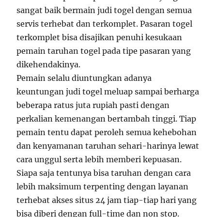
sangat baik bermain judi togel dengan semua
servis terhebat dan terkomplet. Pasaran togel
terkomplet bisa disajikan penuhi kesukaan
pemain taruhan togel pada tipe pasaran yang
dikehendakinya.
Pemain selalu diuntungkan adanya
keuntungan judi togel meluap sampai berharga
beberapa ratus juta rupiah pasti dengan
perkalian kemenangan bertambah tinggi. Tiap
pemain tentu dapat peroleh semua kehebohan
dan kenyamanan taruhan sehari-harinya lewat
cara unggul serta lebih memberi kepuasan.
Siapa saja tentunya bisa taruhan dengan cara
lebih maksimum terpenting dengan layanan
terhebat akses situs 24 jam tiap-tiap hari yang
bisa diberi dengan full-time dan non stop.