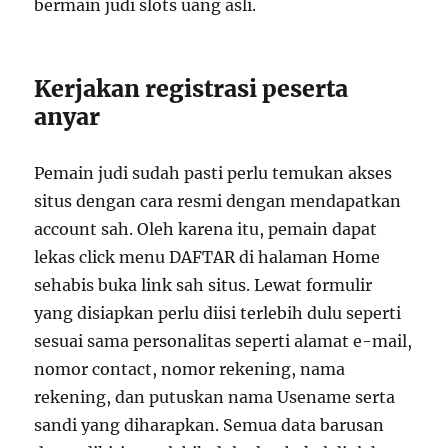
bermain judi slots uang asli.
Kerjakan registrasi peserta
anyar
Pemain judi sudah pasti perlu temukan akses
situs dengan cara resmi dengan mendapatkan
account sah. Oleh karena itu, pemain dapat
lekas click menu DAFTAR di halaman Home
sehabis buka link sah situs. Lewat formulir
yang disiapkan perlu diisi terlebih dulu seperti
sesuai sama personalitas seperti alamat e-mail,
nomor contact, nomor rekening, nama
rekening, dan putuskan nama Usename serta
sandi yang diharapkan. Semua data barusan