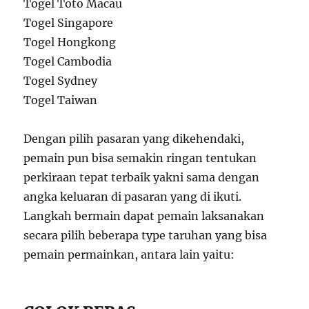
Togel Toto Macau
Togel Singapore
Togel Hongkong
Togel Cambodia
Togel Sydney
Togel Taiwan
Dengan pilih pasaran yang dikehendaki,
pemain pun bisa semakin ringan tentukan
perkiraan tepat terbaik yakni sama dengan
angka keluaran di pasaran yang di ikuti.
Langkah bermain dapat pemain laksanakan
secara pilih beberapa type taruhan yang bisa
pemain permainkan, antara lain yaitu: