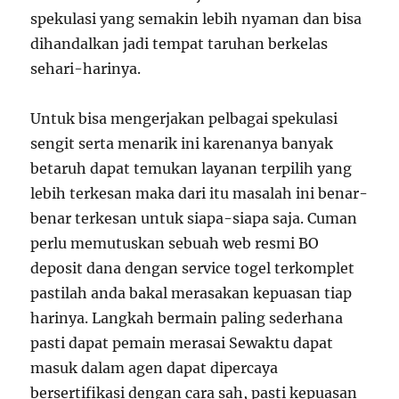
spekulasi yang semakin lebih nyaman dan bisa
dihandalkan jadi tempat taruhan berkelas
sehari-harinya.
Untuk bisa mengerjakan pelbagai spekulasi
sengit serta menarik ini karenanya banyak
betaruh dapat temukan layanan terpilih yang
lebih terkesan maka dari itu masalah ini benar-
benar terkesan untuk siapa-siapa saja. Cuman
perlu memutuskan sebuah web resmi BO
deposit dana dengan service togel terkomplet
pastilah anda bakal merasakan kepuasan tiap
harinya. Langkah bermain paling sederhana
pasti dapat pemain merasai Sewaktu dapat
masuk dalam agen dapat dipercaya
bersertifikasi dengan cara sah, pasti kepuasan