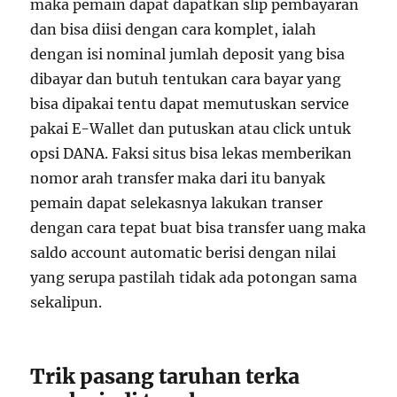
maka pemain dapat dapatkan slip pembayaran
dan bisa diisi dengan cara komplet, ialah
dengan isi nominal jumlah deposit yang bisa
dibayar dan butuh tentukan cara bayar yang
bisa dipakai tentu dapat memutuskan service
pakai E-Wallet dan putuskan atau click untuk
opsi DANA. Faksi situs bisa lekas memberikan
nomor arah transfer maka dari itu banyak
pemain dapat selekasnya lakukan transer
dengan cara tepat buat bisa transfer uang maka
saldo account automatic berisi dengan nilai
yang serupa pastilah tidak ada potongan sama
sekalipun.
Trik pasang taruhan terka