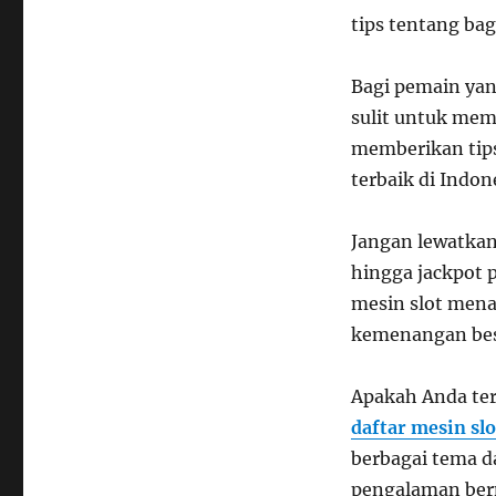
Bermain
tips tentang b
Mesin
Slot
Online
Bagi pemain ya
sulit untuk memi
memberikan tips
terbaik di Indon
Jangan lewatkan 
hingga jackpot 
mesin slot men
kemenangan bes
Apakah Anda ter
daftar mesin slo
berbagai tema d
pengalaman ber