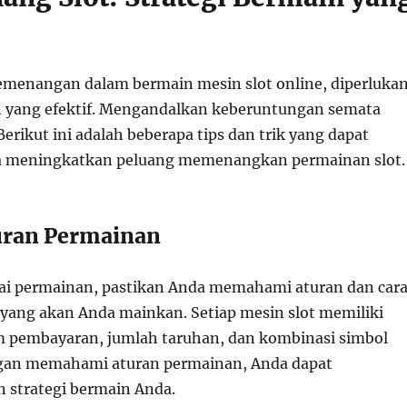
menangan dalam bermain mesin slot online, diperluka
n yang efektif. Mengandalkan keberuntungan semata
Berikut ini adalah beberapa tips dan trik yang dapat
meningkatkan peluang memenangkan permainan slot.
uran Permainan
i permainan, pastikan Anda memahami aturan dan car
t yang akan Anda mainkan. Setiap mesin slot memiliki
 pembayaran, jumlah taruhan, dan kombinasi simbol
an memahami aturan permainan, Anda dapat
 strategi bermain Anda.