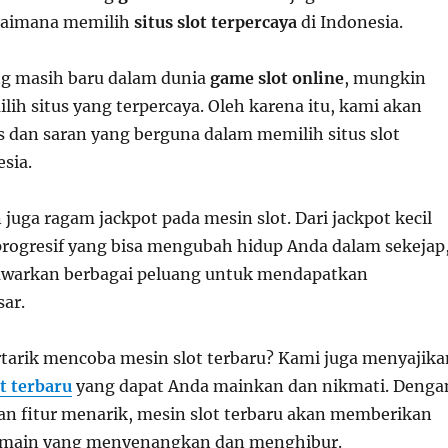
agaimana memilih
situs slot terpercaya
di Indonesia.
ng masih baru dalam dunia
game slot online
, mungkin
lih situs yang terpercaya. Oleh karena itu, kami akan
 dan saran yang berguna dalam memilih situs slot
esia.
juga ragam jackpot pada mesin slot. Dari jackpot kecil
progresif yang bisa mengubah hidup Anda dalam sekejap
awarkan berbagai peluang untuk mendapatkan
ar.
tarik mencoba mesin slot terbaru? Kami juga menyajika
t terbaru
yang dapat Anda mainkan dan nikmati. Denga
an fitur menarik, mesin slot terbaru akan memberikan
main yang menyenangkan dan menghibur.