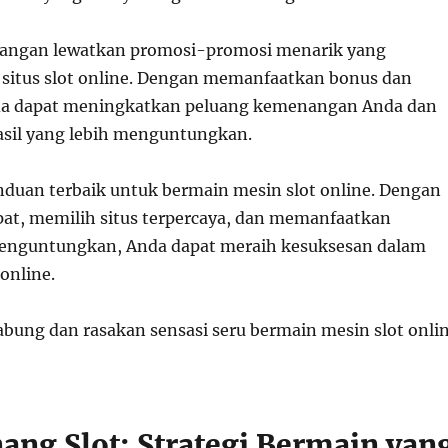
 jangan lewatkan promosi-promosi menarik yang
 situs slot online. Dengan memanfaatkan bonus dan
nda dapat meningkatkan peluang kemenangan Anda dan
sil yang lebih menguntungkan.
duan terbaik untuk bermain mesin slot online. Dengan
epat, memilih situs terpercaya, dan memanfaatkan
enguntungkan, Anda dapat meraih kesuksesan dalam
online.
abung dan rasakan sensasi seru bermain mesin slot onli
ang Slot: Strategi Bermain yan