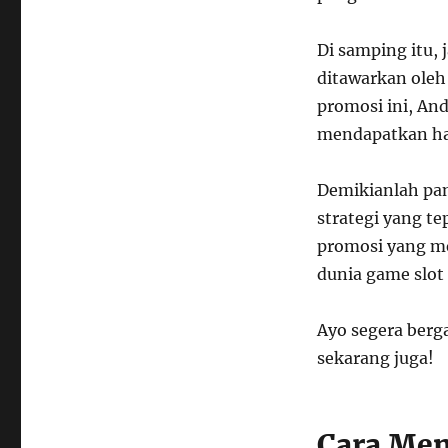
Di samping itu,
ditawarkan oleh
promosi ini, A
mendapatkan ha
Demikianlah pan
strategi yang t
promosi yang m
dunia game slot 
Ayo segera berg
sekarang juga!
Cara Men