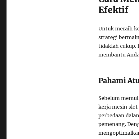
Efektif
Untuk meraih ke
strategi bermai
tidaklah cukup. 
membantu Anda 
Pahami At
Sebelum memula
kerja mesin slo
perbedaan dalam
pemenang. Deng
mengoptimalkan