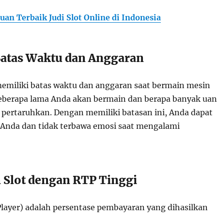
uan Terbaik Judi Slot Online di Indonesia
atas Waktu dan Anggaran
emiliki batas waktu dan anggaran saat bermain mesin
seberapa lama Anda akan bermain dan berapa banyak ua
 pertaruhkan. Dengan memiliki batasan ini, Anda dapat
 Anda dan tidak terbawa emosi saat mengalami
n Slot dengan RTP Tinggi
Player) adalah persentase pembayaran yang dihasilkan