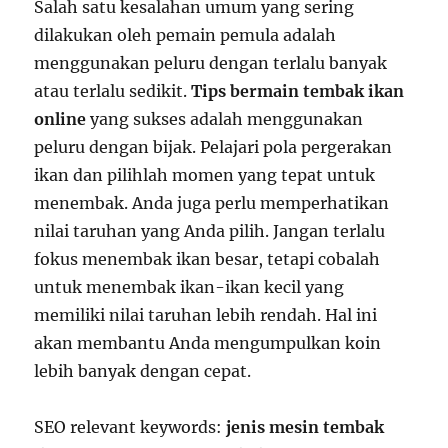
Salah satu kesalahan umum yang sering
dilakukan oleh pemain pemula adalah
menggunakan peluru dengan terlalu banyak
atau terlalu sedikit.
Tips bermain tembak ikan
online
yang sukses adalah menggunakan
peluru dengan bijak. Pelajari pola pergerakan
ikan dan pilihlah momen yang tepat untuk
menembak. Anda juga perlu memperhatikan
nilai taruhan yang Anda pilih. Jangan terlalu
fokus menembak ikan besar, tetapi cobalah
untuk menembak ikan-ikan kecil yang
memiliki nilai taruhan lebih rendah. Hal ini
akan membantu Anda mengumpulkan koin
lebih banyak dengan cepat.
SEO relevant keywords:
jenis mesin tembak