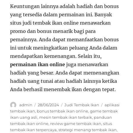
Keuntungan lainnya adalah hadiah dan bonus
yang tersedia dalam permainan ini. Banyak
situs judi tembak ikan online menawarkan
promo dan bonus menarik bagi para
pemainnya. Anda dapat memanfaatkan bonus
ini untuk meningkatkan peluang Anda dalam
mendapatkan kemenangan. Selain itu,
permainan ikan online
juga menawarkan
hadiah yang besar. Anda dapat memenangkan
hadiah uang tunai atau hadiah lainnya ketika
Anda berhasil menembak ikan dengan tepat.
Author
Posted
Categories
Tags
admin
28/06/2024
Judi Tembak Ikan
aplikasi
on
tembak ikan
,
bonus tembak ikan online
,
game tembak
ikan uang asli
,
mesin tembak ikan terbaik
,
panduan
tembak ikan online
,
review game tembak ikan
,
situs
tembak ikan terpercaya
,
strategi menang tembak ikan
,