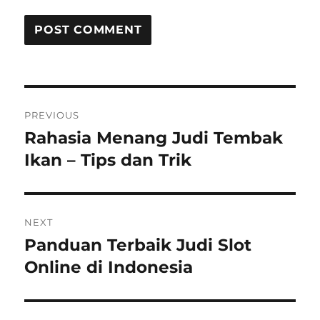
Post
PREVIOUS
navigation
Rahasia Menang Judi Tembak
Previous
post:
Ikan – Tips dan Trik
NEXT
Panduan Terbaik Judi Slot
Next
post:
Online di Indonesia