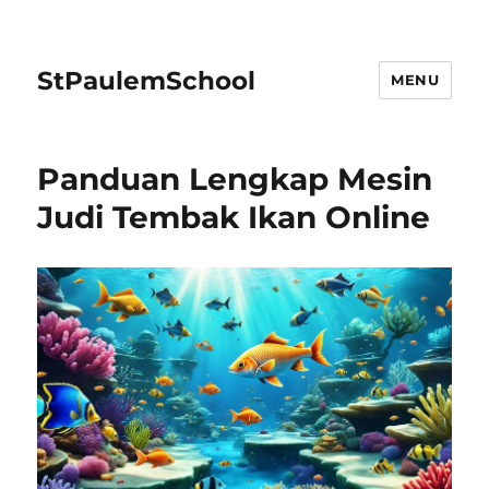
StPaulemSchool
MENU
Panduan Lengkap Mesin
Judi Tembak Ikan Online