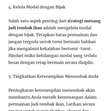
4. Kelola Modal dengan Bijak
Salah satu aspek penting dari
strategi menang
judi tembak ikan
adalah mengelola modal
dengan bijak. Tetapkan batas permainan dan
jangan tergoda untuk terus bermain bahkan
jika mengalami kekalahan berturut-turut.
Hindari risiko kehilangan modal yang terlalu
besar dengan tetap bermain secara disiplin.
5. Tingkatkan Keterampilan Menembak Anda
Peningkatan keterampilan menembak akan
membantu Anda meraih kemenangan dalam
permainan judi tembak ikan. Latihan secara
teratur untuk meningkatkan akurasi dan