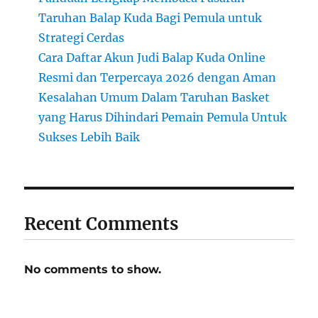
Taruhan Balap Kuda Bagi Pemula untuk
Strategi Cerdas
Cara Daftar Akun Judi Balap Kuda Online
Resmi dan Terpercaya 2026 dengan Aman
Kesalahan Umum Dalam Taruhan Basket
yang Harus Dihindari Pemain Pemula Untuk
Sukses Lebih Baik
Recent Comments
No comments to show.