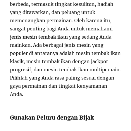
berbeda, termasuk tingkat kesulitan, hadiah
yang ditawarkan, dan peluang untuk
memenangkan permainan. Oleh karena itu,
sangat penting bagi Anda untuk memahami
jenis mesin tembak ikan
yang sedang Anda
mainkan. Ada berbagai jenis mesin yang
populer di antaranya adalah mesin tembak ikan
klasik, mesin tembak ikan dengan jackpot
progresif, dan mesin tembak ikan multipemain.
Pilihlah yang Anda rasa paling sesuai dengan
gaya permainan dan tingkat kenyamanan
Anda.
Gunakan Peluru dengan Bijak