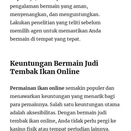
pengalaman bermain yang aman,
menyenangkan, dan menguntungkan.
Lakukan penelitian yang teliti sebelum
memilih agen untuk memastikan Anda
bermain di tempat yang tepat.
Keuntungan Bermain Judi
Tembak Ikan Online
Permainan ikan online
semakin populer dan
menawarkan keuntungan yang menarik bagi
para pemainnya. Salah satu keuntungan utama
adalah aksesibilitas. Dengan bermain judi
tembak ikan online, Anda tidak perlu pergi ke
kasino fisik atau tempat perjudian lainnya.