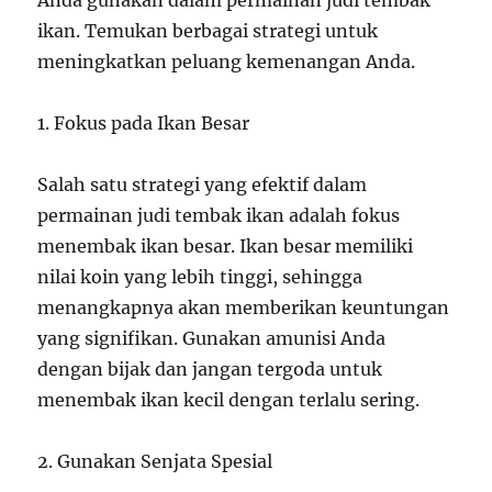
ikan. Temukan berbagai strategi untuk
meningkatkan peluang kemenangan Anda.
1. Fokus pada Ikan Besar
Salah satu strategi yang efektif dalam
permainan judi tembak ikan adalah fokus
menembak ikan besar. Ikan besar memiliki
nilai koin yang lebih tinggi, sehingga
menangkapnya akan memberikan keuntungan
yang signifikan. Gunakan amunisi Anda
dengan bijak dan jangan tergoda untuk
menembak ikan kecil dengan terlalu sering.
2. Gunakan Senjata Spesial