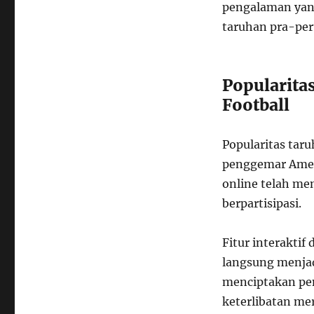
pengalaman yang
taruhan pra-per
Popularita
Football
Popularitas tar
penggemar Ameri
online telah me
berpartisipasi.
Fitur interakti
langsung menja
menciptakan pe
keterlibatan me