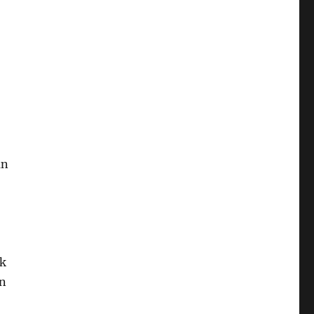
an
uk
n