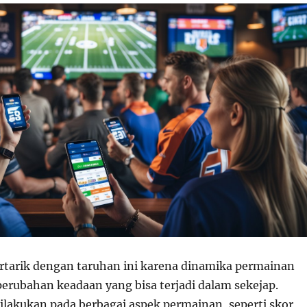
rtarik dengan taruhan ini karena dinamika permainan
perubahan keadaan yang bisa terjadi dalam sekejap.
ilakukan pada berbagai aspek permainan, seperti skor