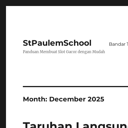
StPaulemSchool
Bandar 
Panduan Membuat Slot Gacor dengan Mudah
Month:
December 2025
Taruhan Langsung