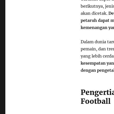
Pecinta
berikutnya, jen
Olahraga
akan dicetak.
De
petaruh dapat 
kemenangan yan
Dalam dunia tar
pemain, dan tr
yang lebih cerda
kesempatan yan
dengan pengeta
Pengerti
Football