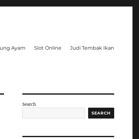
ung Ayam
Slot Online
Judi Tembak Ikan
Search
SEARCH