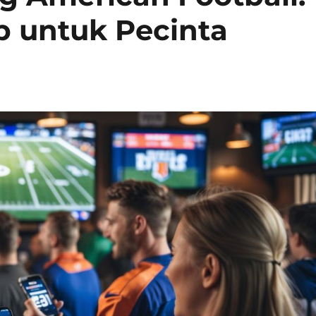
 untuk Pecinta