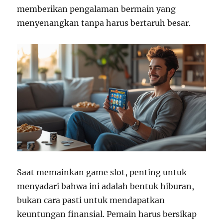
memberikan pengalaman bermain yang
menyenangkan tanpa harus bertaruh besar.
Saat memainkan game slot, penting untuk
menyadari bahwa ini adalah bentuk hiburan,
bukan cara pasti untuk mendapatkan
keuntungan finansial. Pemain harus bersikap