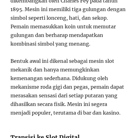
dikembangkan oleh Charles Fey pada tahun
1895. Mesin ini memiliki tiga gulungan dengan
simbol seperti lonceng, hati, dan sekop.
Pemain memasukkan koin untuk memutar
gulungan dan berharap mendapatkan
kombinasi simbol yang menang.
Bentuk awal ini dikenal sebagai mesin slot
mekanik dan hanya memungkinkan
kemenangan sederhana. Didukung oleh
mekanisme roda gigi dan pegas, pemain dapat
merasakan sensasi dari setiap putaran yang
dihasilkan secara fisik. Mesin ini segera
menjadi populer, terutama di bar dan kasino.
Transisi ke Slot Digital