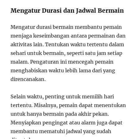
Mengatur Durasi dan Jadwal Bermain
Mengatur durasi bermain membantu pemain
menjaga keseimbangan antara permainan dan
aktivitas lain. Tentukan waktu tertentu dalam
sehari untuk bermain, seperti satu jam setiap
malam. Pengaturan ini mencegah pemain
menghabiskan waktu lebih lama dari yang
direncanakan.
Selain waktu, penting untuk memilih hari
tertentu. Misalnya, pemain dapat menentukan
untuk hanya bermain pada akhir pekan.
Menyiapkan pengingat atau alarm juga dapat
membantu mematuhi jadwal yang sudah