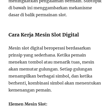
meningkatkan pengalaman bermain. Subtopik
di bawah ini menggambarkan mekanisme
dasar di balik permainan slot.
Cara Kerja Mesin Slot Digital
Mesin slot digital beroperasi berdasarkan
prinsip yang sederhana. Ketika pemain
menekan tombol atau menarik tuas, mesin
akan memutar gulungan. Setiap gulungan
menampilkan berbagai simbol, dan ketika
berhenti, kombinasi simbol akan menentukan
kemenangan pemain.
Elemen Mesin Slot: