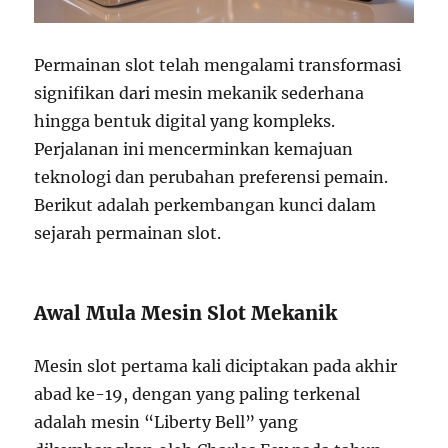
Permainan slot telah mengalami transformasi
signifikan dari mesin mekanik sederhana
hingga bentuk digital yang kompleks.
Perjalanan ini mencerminkan kemajuan
teknologi dan perubahan preferensi pemain.
Berikut adalah perkembangan kunci dalam
sejarah permainan slot.
Awal Mula Mesin Slot Mekanik
Mesin slot pertama kali diciptakan pada akhir
abad ke-19, dengan yang paling terkenal
adalah mesin “Liberty Bell” yang