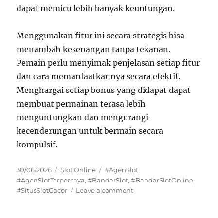
dapat memicu lebih banyak keuntungan.
Menggunakan fitur ini secara strategis bisa
menambah kesenangan tanpa tekanan.
Pemain perlu menyimak penjelasan setiap fitur
dan cara memanfaatkannya secara efektif.
Menghargai setiap bonus yang didapat dapat
membuat permainan terasa lebih
menguntungkan dan mengurangi
kecenderungan untuk bermain secara
kompulsif.
Posted
Categories
Tags
30/06/2026
Slot Online
#AgenSlot
,
on
#AgenSlotTerpercaya
,
#BandarSlot
,
#BandarSlotOnline
,
on
#SitusSlotGacor
Leave a comment
Panduan
Bermain