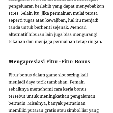
pengeluaran berlebih yang dapat menyebabkan
stres. Selain itu, jika permainan mulai terasa
seperti tugas atau kewajiban, hal itu menjadi
tanda untuk berhenti sejenak. Mencari
alternatif hiburan lain juga bisa mengurangi
tekanan dan menjaga permainan tetap ringan.
Mengapresiasi Fitur-Fitur Bonus
Fitur bonus dalam game slot sering kali
menjadi daya tarik tambahan. Pemain
sebaiknya memahami cara kerja bonus
tersebut untuk meningkatkan pengalaman
bermain. Misalnya, banyak permainan
memiliki putaran gratis atau simbol liar yang