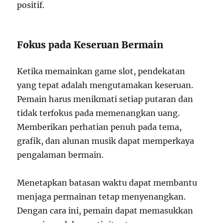
positif.
Fokus pada Keseruan Bermain
Ketika memainkan game slot, pendekatan
yang tepat adalah mengutamakan keseruan.
Pemain harus menikmati setiap putaran dan
tidak terfokus pada memenangkan uang.
Memberikan perhatian penuh pada tema,
grafik, dan alunan musik dapat memperkaya
pengalaman bermain.
Menetapkan batasan waktu dapat membantu
menjaga permainan tetap menyenangkan.
Dengan cara ini, pemain dapat memasukkan