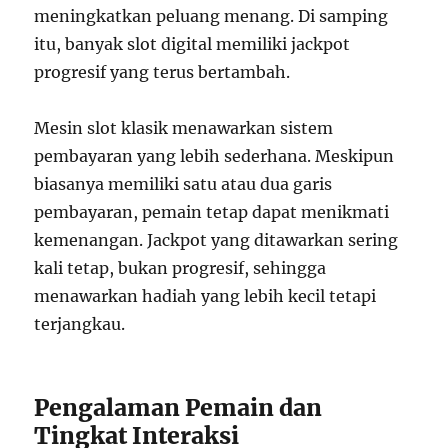
meningkatkan peluang menang. Di samping
itu, banyak slot digital memiliki jackpot
progresif yang terus bertambah.
Mesin slot klasik menawarkan sistem
pembayaran yang lebih sederhana. Meskipun
biasanya memiliki satu atau dua garis
pembayaran, pemain tetap dapat menikmati
kemenangan. Jackpot yang ditawarkan sering
kali tetap, bukan progresif, sehingga
menawarkan hadiah yang lebih kecil tetapi
terjangkau.
Pengalaman Pemain dan
Tingkat Interaksi