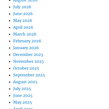
August 2026
July 2026
June 2026
May 2026
April 2026
March 2026
February 2026
January 2026
December 2025
November 2025
October 2025
September 2025
August 2025
July 2025
June 2025
May 2025