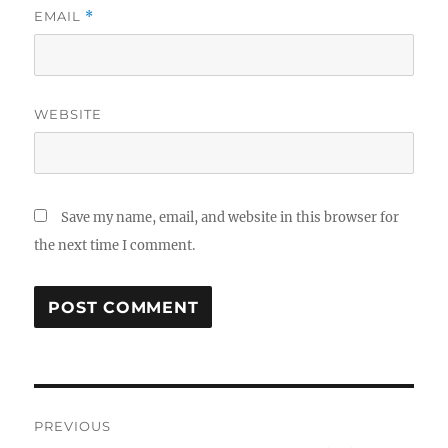
EMAIL
*
WEBSITE
Save my name, email, and website in this browser for
the next time I comment.
Post
PREVIOUS