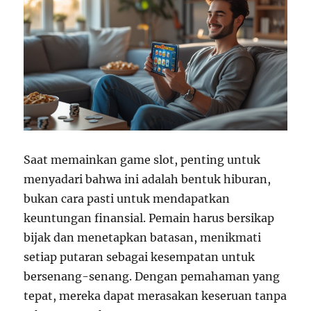
Saat memainkan game slot, penting untuk
menyadari bahwa ini adalah bentuk hiburan,
bukan cara pasti untuk mendapatkan
keuntungan finansial. Pemain harus bersikap
bijak dan menetapkan batasan, menikmati
setiap putaran sebagai kesempatan untuk
bersenang-senang. Dengan pemahaman yang
tepat, mereka dapat merasakan keseruan tanpa