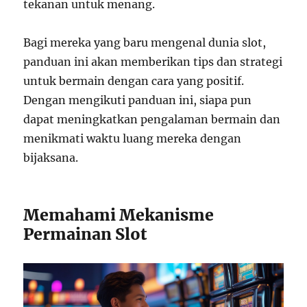
tekanan untuk menang.
Bagi mereka yang baru mengenal dunia slot,
panduan ini akan memberikan tips dan strategi
untuk bermain dengan cara yang positif.
Dengan mengikuti panduan ini, siapa pun
dapat meningkatkan pengalaman bermain dan
menikmati waktu luang mereka dengan
bijaksana.
Memahami Mekanisme
Permainan Slot