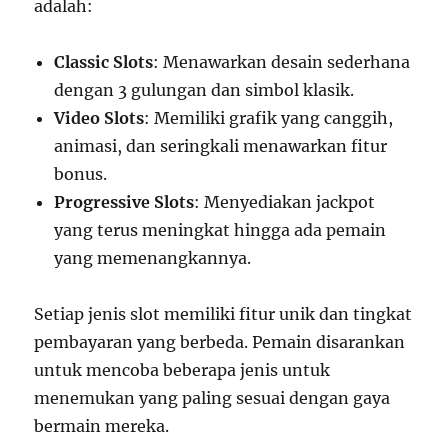
adalah:
Classic Slots
: Menawarkan desain sederhana
dengan 3 gulungan dan simbol klasik.
Video Slots
: Memiliki grafik yang canggih,
animasi, dan seringkali menawarkan fitur
bonus.
Progressive Slots
: Menyediakan jackpot
yang terus meningkat hingga ada pemain
yang memenangkannya.
Setiap jenis slot memiliki fitur unik dan tingkat
pembayaran yang berbeda. Pemain disarankan
untuk mencoba beberapa jenis untuk
menemukan yang paling sesuai dengan gaya
bermain mereka.