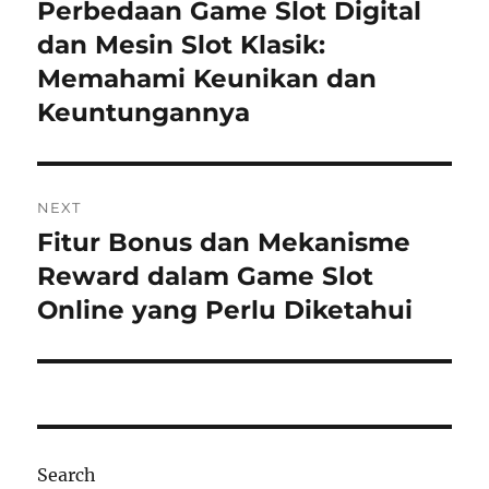
navigation
Perbedaan Game Slot Digital
Previous
post:
dan Mesin Slot Klasik:
Memahami Keunikan dan
Keuntungannya
NEXT
Fitur Bonus dan Mekanisme
Next
post:
Reward dalam Game Slot
Online yang Perlu Diketahui
Search