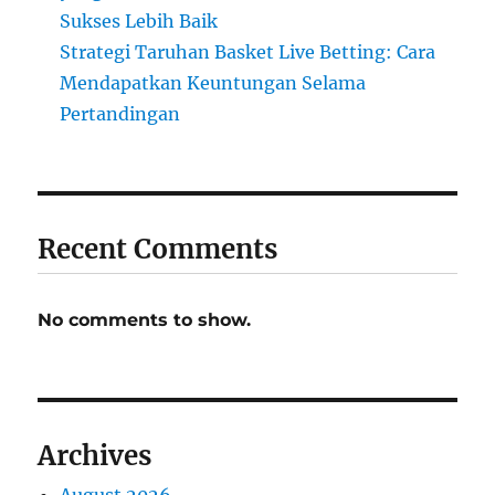
Sukses Lebih Baik
Strategi Taruhan Basket Live Betting: Cara
Mendapatkan Keuntungan Selama
Pertandingan
Recent Comments
No comments to show.
Archives