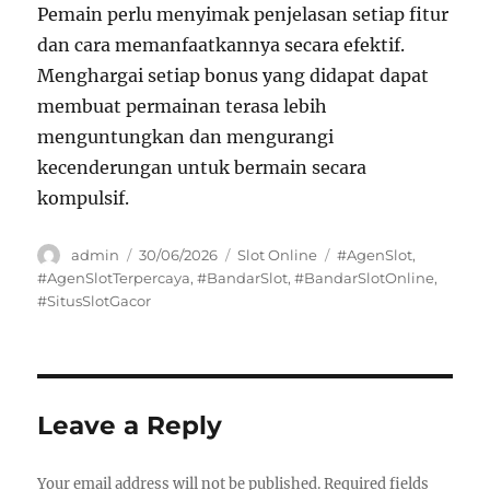
Pemain perlu menyimak penjelasan setiap fitur
dan cara memanfaatkannya secara efektif.
Menghargai setiap bonus yang didapat dapat
membuat permainan terasa lebih
menguntungkan dan mengurangi
kecenderungan untuk bermain secara
kompulsif.
Author
Posted
Categories
Tags
admin
30/06/2026
Slot Online
#AgenSlot
,
on
#AgenSlotTerpercaya
,
#BandarSlot
,
#BandarSlotOnline
,
#SitusSlotGacor
Leave a Reply
Your email address will not be published.
Required fields