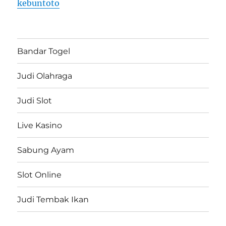
kebuntoto
Bandar Togel
Judi Olahraga
Judi Slot
Live Kasino
Sabung Ayam
Slot Online
Judi Tembak Ikan