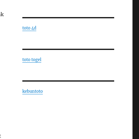
ak
toto 4d
toto togel
kebuntoto
t