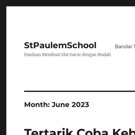
StPaulemSchool
Bandar 
Panduan Membuat Slot Gacor dengan Mudah
Month:
June 2023
Tertarik Coba Ke