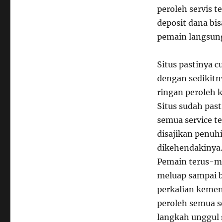
peroleh servis t
deposit dana bis
pemain langsung
Situs pastinya 
dengan sedikitn
ringan peroleh 
Situs sudah past
semua service te
disajikan penuh
dikehendakinya
Pemain terus-me
meluap sampai b
perkalian kemen
peroleh semua s
langkah unggul 