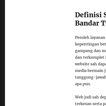
Definisi 
Bandar T
Peroleh layanan 
kepentingan be
gampang dan mem
dan terkomplet 
website sah dapa
media bermain ju
tanggung-jawab
apa pun.
Web judi sah dep
terkesan serta 