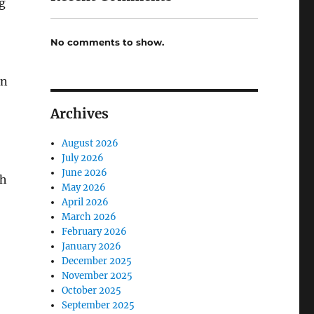
g
No comments to show.
an
Archives
August 2026
July 2026
June 2026
uh
May 2026
April 2026
March 2026
February 2026
January 2026
December 2025
November 2025
October 2025
September 2025