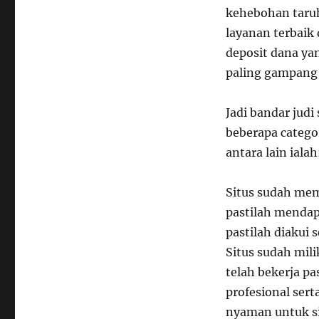
kehebohan taru
layanan terbaik
deposit dana ya
paling gampang
Jadi bandar judi
beberapa catego
antara lain ialah
Situs sudah memp
pastilah mendapa
pastilah diakui 
Situs sudah mil
telah bekerja pa
profesional sert
nyaman untuk si