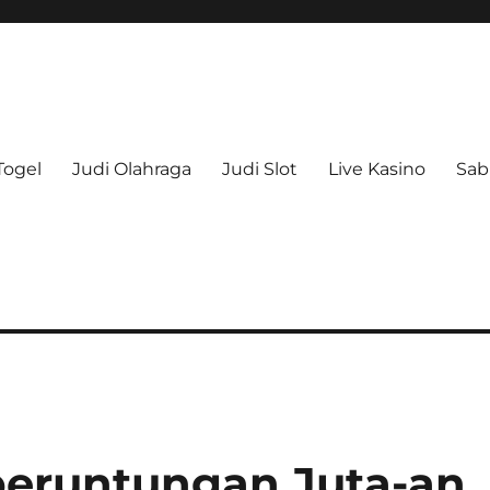
Togel
Judi Olahraga
Judi Slot
Live Kasino
Sab
beruntungan Juta-an