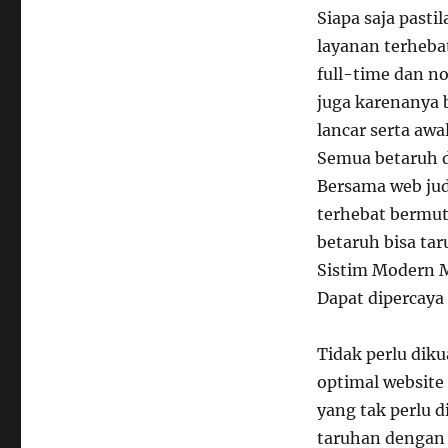
Siapa saja pasti
layanan terhebat
full-time dan n
juga karenanya b
lancar serta awa
Semua betaruh d
Bersama web judi
terhebat bermut
betaruh bisa ta
Sistim Modern 
Dapat dipercaya
Tidak perlu dik
optimal website 
yang tak perlu 
taruhan dengan 