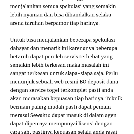
menjalankan semua spekulasi yang semakin
lebih nyaman dan bisa dihandalkan selaku
arena taruhan berpamor tiap harinya.
Untuk bisa menjalankan beberapa spekulasi
dahsyat dan menarik ini karenanya beberapa
betaruh dapat peroleh servis terhebat yang
semakin lebih terkesan maka masalah ini
sangat terkesan untuk siapa-siapa saja. Perlu
menunjuk sebuah web resmi BO deposit dana
dengan service togel terkomplet pasti anda
akan merasakan kepuasan tiap harinya. Teknik
bermain paling mudah pasti dapat pemain
merasai Sewaktu dapat masuk di dalam agen
dapat dipercaya mempunyai lisensi dengan
cara sah, pastinya kepuasan selalu anda rasai