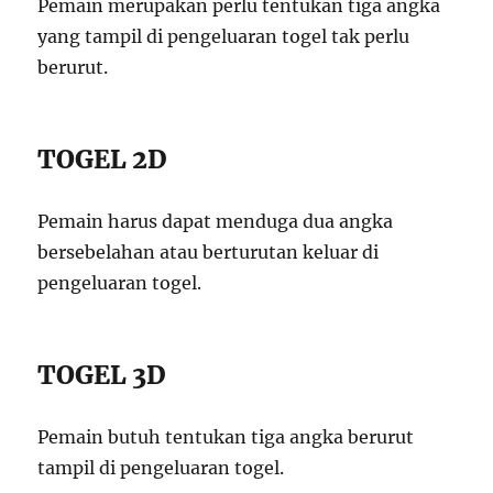
Pemain merupakan perlu tentukan tiga angka
yang tampil di pengeluaran togel tak perlu
berurut.
TOGEL 2D
Pemain harus dapat menduga dua angka
bersebelahan atau berturutan keluar di
pengeluaran togel.
TOGEL 3D
Pemain butuh tentukan tiga angka berurut
tampil di pengeluaran togel.