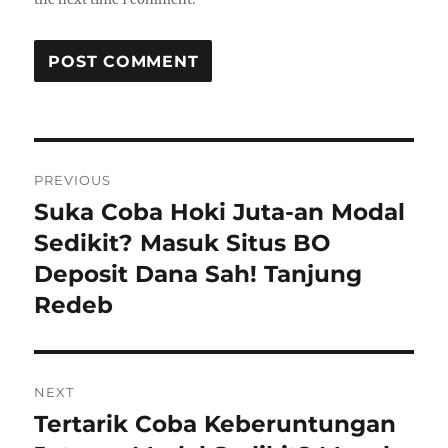
Post
PREVIOUS
navigation
Suka Coba Hoki Juta-an Modal
Previous
post:
Sedikit? Masuk Situs BO
Deposit Dana Sah! Tanjung
Redeb
NEXT
Tertarik Coba Keberuntungan
Next