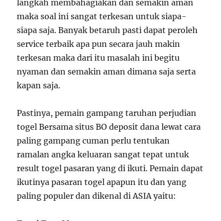
langkah membahagiakan dan semakin aman
maka soal ini sangat terkesan untuk siapa-
siapa saja. Banyak betaruh pasti dapat peroleh
service terbaik apa pun secara jauh makin
terkesan maka dari itu masalah ini begitu
nyaman dan semakin aman dimana saja serta
kapan saja.
Pastinya, pemain gampang taruhan perjudian
togel Bersama situs BO deposit dana lewat cara
paling gampang cuman perlu tentukan
ramalan angka keluaran sangat tepat untuk
result togel pasaran yang di ikuti. Pemain dapat
ikutinya pasaran togel apapun itu dan yang
paling populer dan dikenal di ASIA yaitu: