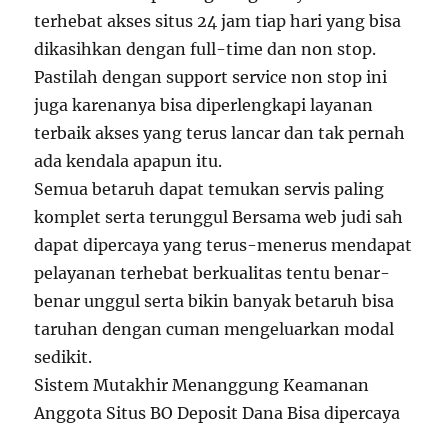
terhebat akses situs 24 jam tiap hari yang bisa
dikasihkan dengan full-time dan non stop.
Pastilah dengan support service non stop ini
juga karenanya bisa diperlengkapi layanan
terbaik akses yang terus lancar dan tak pernah
ada kendala apapun itu.
Semua betaruh dapat temukan servis paling
komplet serta terunggul Bersama web judi sah
dapat dipercaya yang terus-menerus mendapat
pelayanan terhebat berkualitas tentu benar-
benar unggul serta bikin banyak betaruh bisa
taruhan dengan cuman mengeluarkan modal
sedikit.
Sistem Mutakhir Menanggung Keamanan
Anggota Situs BO Deposit Dana Bisa dipercaya