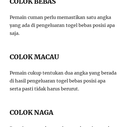
COLOK BEBAS
Pemain cuman perlu memastikan satu angka
yang ada di pengeluaran togel bebas posisi apa
saja.
COLOK MACAU
Pemain cukup tentukan dua angka yang berada
di hasil pengeluaran togel bebas posisi apa
serta pasti tidak harus berurut.
COLOK NAGA