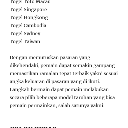
Togel Toto Macau
Togel Singapore
Togel Hongkong
Togel Cambodia
Togel Sydney
Togel Taiwan
Dengan memutuskan pasaran yang
dikehendaki, pemain dapat semakin gampang
memastikan ramalan tepat terbaik yakni sesuai
angka keluaran di pasaran yang di ikuti.
Langkah bermain dapat pemain melakukan
secara pilih beberapa model taruhan yang bisa
pemain permainkan, salah satunya yakni: