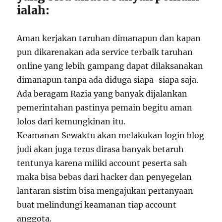
ialah:
Aman kerjakan taruhan dimanapun dan kapan
pun dikarenakan ada service terbaik taruhan
online yang lebih gampang dapat dilaksanakan
dimanapun tanpa ada diduga siapa-siapa saja.
Ada beragam Razia yang banyak dijalankan
pemerintahan pastinya pemain begitu aman
lolos dari kemungkinan itu.
Keamanan Sewaktu akan melakukan login blog
judi akan juga terus dirasa banyak betaruh
tentunya karena miliki account peserta sah
maka bisa bebas dari hacker dan penyegelan
lantaran sistim bisa mengajukan pertanyaan
buat melindungi keamanan tiap account
anggota.