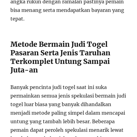
angka rukun dengan ramalan pastinya pemain
bisa menang serta mendapatkan bayaran yang
tepat.
Metode Bermain Judi Togel
Pasaran Serta Jenis Taruhan
Terkomplet Untung Sampai
Juta-an
Banyak pencinta judi togel saat ini suka
permainkan semua jenis spekulasi bermain judi
togel luar biasa yang banyak dihandalkan
menjadi metode paling simpel dalam mencapai
untung yang tambah lebih besar. Beberapa
pemain dapat peroleh spekulasi menarik lewat