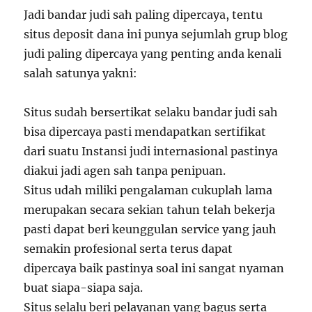
Jadi bandar judi sah paling dipercaya, tentu
situs deposit dana ini punya sejumlah grup blog
judi paling dipercaya yang penting anda kenali
salah satunya yakni:
Situs sudah bersertikat selaku bandar judi sah
bisa dipercaya pasti mendapatkan sertifikat
dari suatu Instansi judi internasional pastinya
diakui jadi agen sah tanpa penipuan.
Situs udah miliki pengalaman cukuplah lama
merupakan secara sekian tahun telah bekerja
pasti dapat beri keunggulan service yang jauh
semakin profesional serta terus dapat
dipercaya baik pastinya soal ini sangat nyaman
buat siapa-siapa saja.
Situs selalu beri pelayanan yang bagus serta