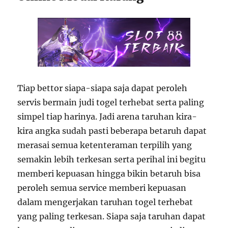
Tiap bettor siapa-siapa saja dapat peroleh
servis bermain judi togel terhebat serta paling
simpel tiap harinya. Jadi arena taruhan kira-
kira angka sudah pasti beberapa betaruh dapat
merasai semua ketenteraman terpilih yang
semakin lebih terkesan serta perihal ini begitu
memberi kepuasan hingga bikin betaruh bisa
peroleh semua service memberi kepuasan
dalam mengerjakan taruhan togel terhebat
yang paling terkesan. Siapa saja taruhan dapat