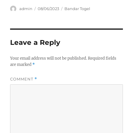
Author
Posted
Categories
admin
08/06/2023
Bandar Togel
on
Leave a Reply
Your email address will not be published.
Required fields
are marked
*
COMMENT
*