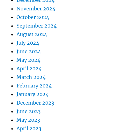
December 2024
November 2024
October 2024
September 2024
August 2024
July 2024
June 2024
May 2024
April 2024
March 2024
February 2024
January 2024
December 2023
June 2023
May 2023
April 2023