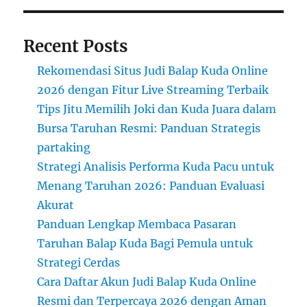
Recent Posts
Rekomendasi Situs Judi Balap Kuda Online
2026 dengan Fitur Live Streaming Terbaik
Tips Jitu Memilih Joki dan Kuda Juara dalam
Bursa Taruhan Resmi: Panduan Strategis
partaking
Strategi Analisis Performa Kuda Pacu untuk
Menang Taruhan 2026: Panduan Evaluasi
Akurat
Panduan Lengkap Membaca Pasaran
Taruhan Balap Kuda Bagi Pemula untuk
Strategi Cerdas
Cara Daftar Akun Judi Balap Kuda Online
Resmi dan Terpercaya 2026 dengan Aman