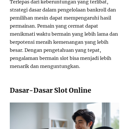
Terlepas dari keberuntungan yang terlibat,
strategi dasar dalam pengelolaan bankroll dan
pemilihan mesin dapat mempengaruhi hasil
permainan. Pemain yang cermat dapat
menikmati waktu bermain yang lebih lama dan
berpotensi meraih kemenangan yang lebih
besar. Dengan pengetahuan yang tepat,
pengalaman bermain slot bisa menjadi lebih
menarik dan menguntungkan.
Dasar-Dasar Slot Online