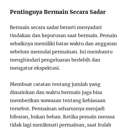
Pentingnya Bermain Secara Sadar
Bermain secara sadar berarti menyadari
tindakan dan keputusan saat bermain. Pemain
sebaiknya memiliki batas waktu dan anggaran
sebelum memulai permainan. Ini membantu
menghindari pengeluaran berlebih dan
mengatur ekspektasi.
Membuat catatan tentang jumlah yang
dimainkan dan waktu bermain juga bisa
memberikan wawasan tentang kebiasaan
tersebut. Permainan seharusnya menjadi
hiburan, bukan beban. Ketika pemain merasa
tidak lagi menikmati permainan, saat itulah