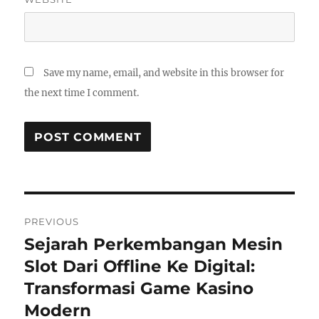
Save my name, email, and website in this browser for
the next time I comment.
Post
PREVIOUS
navigation
Sejarah Perkembangan Mesin
Previous
post:
Slot Dari Offline Ke Digital:
Transformasi Game Kasino
Modern