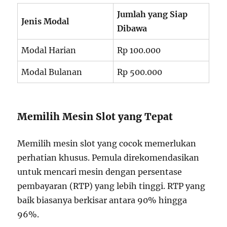
Jumlah yang Siap
Jenis Modal
Dibawa
Modal Harian
Rp 100.000
Modal Bulanan
Rp 500.000
Memilih Mesin Slot yang Tepat
Memilih mesin slot yang cocok memerlukan
perhatian khusus. Pemula direkomendasikan
untuk mencari mesin dengan persentase
pembayaran (RTP) yang lebih tinggi. RTP yang
baik biasanya berkisar antara 90% hingga
96%.