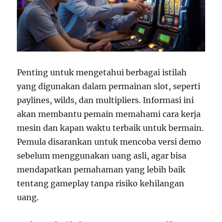
Penting untuk mengetahui berbagai istilah
yang digunakan dalam permainan slot, seperti
paylines, wilds, dan multipliers. Informasi ini
akan membantu pemain memahami cara kerja
mesin dan kapan waktu terbaik untuk bermain.
Pemula disarankan untuk mencoba versi demo
sebelum menggunakan uang asli, agar bisa
mendapatkan pemahaman yang lebih baik
tentang gameplay tanpa risiko kehilangan
uang.