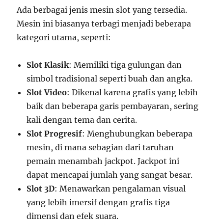
Ada berbagai jenis mesin slot yang tersedia.
Mesin ini biasanya terbagi menjadi beberapa
kategori utama, seperti:
Slot Klasik
: Memiliki tiga gulungan dan
simbol tradisional seperti buah dan angka.
Slot Video
: Dikenal karena grafis yang lebih
baik dan beberapa garis pembayaran, sering
kali dengan tema dan cerita.
Slot Progresif
: Menghubungkan beberapa
mesin, di mana sebagian dari taruhan
pemain menambah jackpot. Jackpot ini
dapat mencapai jumlah yang sangat besar.
Slot 3D
: Menawarkan pengalaman visual
yang lebih imersif dengan grafis tiga
dimensi dan efek suara.