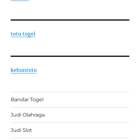
toto togel
kebuntoto
Bandar Togel
Judi Olahraga
Judi Slot