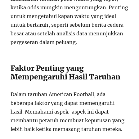
ketika odds mungkin menguntungkan. Penting
untuk mengetahui kapan waktu yang ideal
untuk bertaruh, seperti sebelum berita cedera
besar atau setelah analisis data menunjukkan
pergeseran dalam peluang.
Faktor Penting yang
Mempengaruhi Hasil Taruhan
Dalam taruhan American Football, ada
beberapa faktor yang dapat memengaruhi
hasil. Memahami aspek-aspek ini dapat
membantu petaruh membuat keputusan yang
lebih baik ketika memasang taruhan mereka.