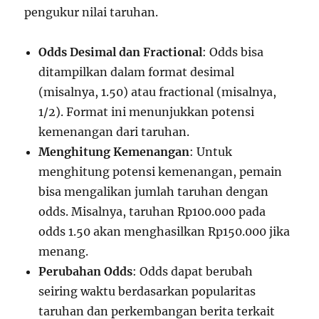
pengukur nilai taruhan.
Odds Desimal dan Fractional
: Odds bisa
ditampilkan dalam format desimal
(misalnya, 1.50) atau fractional (misalnya,
1/2). Format ini menunjukkan potensi
kemenangan dari taruhan.
Menghitung Kemenangan
: Untuk
menghitung potensi kemenangan, pemain
bisa mengalikan jumlah taruhan dengan
odds. Misalnya, taruhan Rp100.000 pada
odds 1.50 akan menghasilkan Rp150.000 jika
menang.
Perubahan Odds
: Odds dapat berubah
seiring waktu berdasarkan popularitas
taruhan dan perkembangan berita terkait