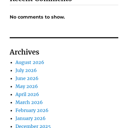
No comments to show.
Archives
August 2026
July 2026
June 2026
May 2026
April 2026
March 2026
February 2026
January 2026
December 2025