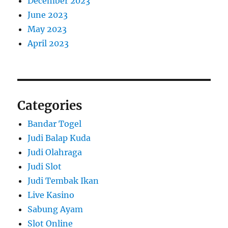
December 2023
June 2023
May 2023
April 2023
Categories
Bandar Togel
Judi Balap Kuda
Judi Olahraga
Judi Slot
Judi Tembak Ikan
Live Kasino
Sabung Ayam
Slot Online