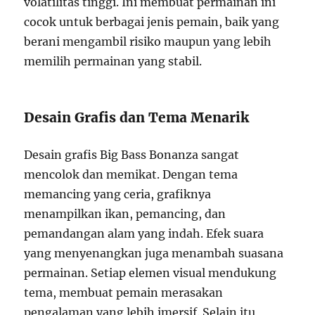
volatilitas tinggi. Ini membuat permainan ini
cocok untuk berbagai jenis pemain, baik yang
berani mengambil risiko maupun yang lebih
memilih permainan yang stabil.
Desain Grafis dan Tema Menarik
Desain grafis Big Bass Bonanza sangat
mencolok dan memikat. Dengan tema
memancing yang ceria, grafiknya
menampilkan ikan, pemancing, dan
pemandangan alam yang indah. Efek suara
yang menyenangkan juga menambah suasana
permainan. Setiap elemen visual mendukung
tema, membuat pemain merasakan
pengalaman yang lebih imersif. Selain itu,