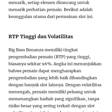
menarik, setiap elemen dirancang untuk
menarik perhatian pemain. Berikut adalah
keunggulan utama dari permainan slot ini.
RTP Tinggi dan Volatilitas
Big Bass Bonanza memiliki tingkat
pengembalian pemain (RTP) yang tinggi,
biasanya sekitar 96%. Angka ini menunjukkan
bahwa pemain dapat mengharapkan
pengembalian yang lebih baik dibandingkan
dengan banyak slot lainnya. Dengan volatilitas
menengah, pemain memiliki peluang untuk
memenangkan hadiah yang signifikan, tanpa
risiko besar yang sering terkait dengan slot