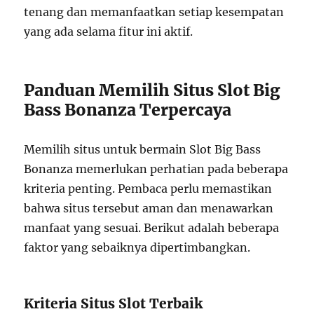
tenang dan memanfaatkan setiap kesempatan
yang ada selama fitur ini aktif.
Panduan Memilih Situs Slot Big
Bass Bonanza Terpercaya
Memilih situs untuk bermain Slot Big Bass
Bonanza memerlukan perhatian pada beberapa
kriteria penting. Pembaca perlu memastikan
bahwa situs tersebut aman dan menawarkan
manfaat yang sesuai. Berikut adalah beberapa
faktor yang sebaiknya dipertimbangkan.
Kriteria Situs Slot Terbaik