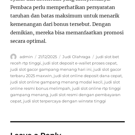
Pembaca perlu memperhatikan persyaratan
taruhan dan batas maksimum untuk menarik
kemenangan dari bonus tersebut. Dengan
demikian, mereka bisa memanfaatkan promosi
secara optimal.
Author
Posted
Categories
Tags
admin
21/12/2025
Judi Olahraga
judi slot bet
on
receh rtp tinggi
,
judi slot deposit e-wallet proses cepat
,
judi slot gacor gampang menang hari ini
,
judi slot gacor
terbaru 2025 maxwin
,
judi slot online deposit dana cepat
,
judi slot online gampang menang modal kecil
,
judi slot
online resmi bonus melimpah
,
judi slot online rtp tinggi
gampang menang
,
judi slot resmi dengan pembayaran
cepat
,
judi slot terpercaya dengan winrate tinggi