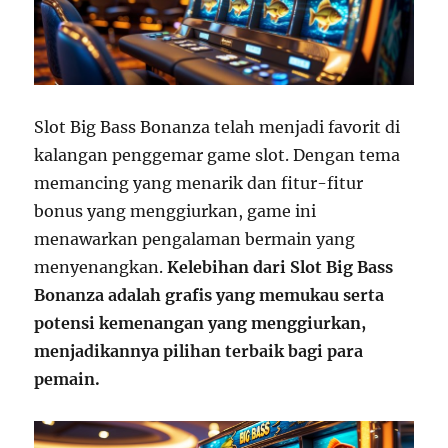
Slot Big Bass Bonanza telah menjadi favorit di
kalangan penggemar game slot. Dengan tema
memancing yang menarik dan fitur-fitur
bonus yang menggiurkan, game ini
menawarkan pengalaman bermain yang
menyenangkan.
Kelebihan dari Slot Big Bass
Bonanza adalah grafis yang memukau serta
potensi kemenangan yang menggiurkan,
menjadikannya pilihan terbaik bagi para
pemain.