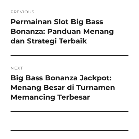
Post
PREVIOUS
navigation
Permainan Slot Big Bass
Previous
post:
Bonanza: Panduan Menang
dan Strategi Terbaik
NEXT
Big Bass Bonanza Jackpot:
Next
post:
Menang Besar di Turnamen
Memancing Terbesar