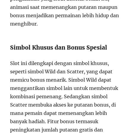
animasi saat memenangkan putaran maupun
bonus menjadikan permainan lebih hidup dan
menghibur.
Simbol Khusus dan Bonus Spesial
Slot ini dilengkapi dengan simbol khusus,
seperti simbol Wild dan Scatter, yang dapat
memicu bonus menarik. Simbol Wild dapat
menggantikan simbol lain untuk membentuk
kombinasi pemenang. Sedangkan simbol
Scatter membuka akses ke putaran bonus, di
mana pemain dapat memenangkan lebih
banyak hadiah. Fitur bonus termasuk
peningkatan jumlah putaran gratis dan