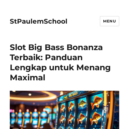
StPaulemSchool
MENU
Slot Big Bass Bonanza
Terbaik: Panduan
Lengkap untuk Menang
Maximal