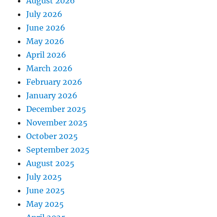
August 2026
July 2026
June 2026
May 2026
April 2026
March 2026
February 2026
January 2026
December 2025
November 2025
October 2025
September 2025
August 2025
July 2025
June 2025
May 2025