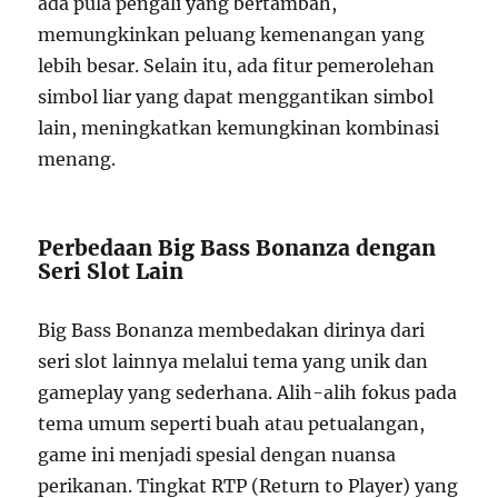
ada pula pengali yang bertambah,
memungkinkan peluang kemenangan yang
lebih besar. Selain itu, ada fitur pemerolehan
simbol liar yang dapat menggantikan simbol
lain, meningkatkan kemungkinan kombinasi
menang.
Perbedaan Big Bass Bonanza dengan
Seri Slot Lain
Big Bass Bonanza membedakan dirinya dari
seri slot lainnya melalui tema yang unik dan
gameplay yang sederhana. Alih-alih fokus pada
tema umum seperti buah atau petualangan,
game ini menjadi spesial dengan nuansa
perikanan. Tingkat RTP (Return to Player) yang