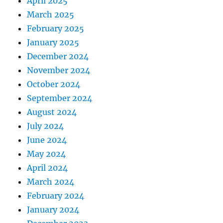
April 2025
March 2025
February 2025
January 2025
December 2024
November 2024
October 2024
September 2024
August 2024
July 2024
June 2024
May 2024
April 2024
March 2024
February 2024
January 2024