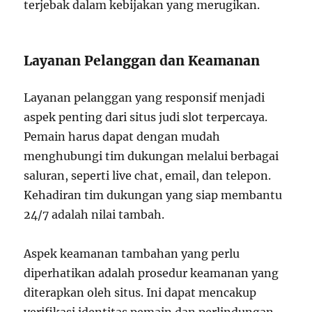
terjebak dalam kebijakan yang merugikan.
Layanan Pelanggan dan Keamanan
Layanan pelanggan yang responsif menjadi
aspek penting dari situs judi slot terpercaya.
Pemain harus dapat dengan mudah
menghubungi tim dukungan melalui berbagai
saluran, seperti live chat, email, dan telepon.
Kehadiran tim dukungan yang siap membantu
24/7 adalah nilai tambah.
Aspek keamanan tambahan yang perlu
diperhatikan adalah prosedur keamanan yang
diterapkan oleh situs. Ini dapat mencakup
verifikasi identitas pemain dan perlindungan