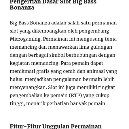
Pengertian Dasar Slot Big Bass
Bonanza
Big Bass Bonanza adalah salah satu permainan
slot yang dikembangkan oleh pengembang
Microgaming. Permainan ini mengusung tema
memancing dan menawarkan lima gulungan
dengan berbagai simbol berhubungan dengan
kegiatan memancing. Para pemain dapat
menikmati grafis yang cerah dan animasi yang
halus, menjadikan pengalaman bermain lebih
menyenangkan. Slot ini juga memiliki tingkat
pengembalian ke pemain (RTP) yang cukup
tinggi, menarik perhatian banyak pemain.
Fitur-Fitur Unggulan Permainan