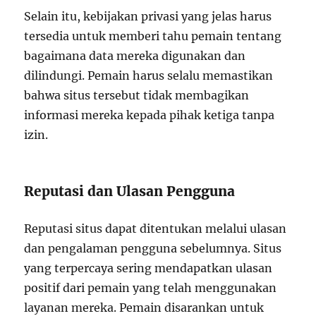
Selain itu, kebijakan privasi yang jelas harus
tersedia untuk memberi tahu pemain tentang
bagaimana data mereka digunakan dan
dilindungi. Pemain harus selalu memastikan
bahwa situs tersebut tidak membagikan
informasi mereka kepada pihak ketiga tanpa
izin.
Reputasi dan Ulasan Pengguna
Reputasi situs dapat ditentukan melalui ulasan
dan pengalaman pengguna sebelumnya. Situs
yang terpercaya sering mendapatkan ulasan
positif dari pemain yang telah menggunakan
layanan mereka. Pemain disarankan untuk