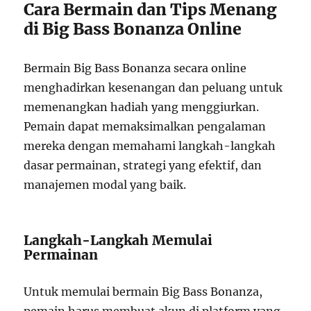
Cara Bermain dan Tips Menang
di Big Bass Bonanza Online
Bermain Big Bass Bonanza secara online
menghadirkan kesenangan dan peluang untuk
memenangkan hadiah yang menggiurkan.
Pemain dapat memaksimalkan pengalaman
mereka dengan memahami langkah-langkah
dasar permainan, strategi yang efektif, dan
manajemen modal yang baik.
Langkah-Langkah Memulai
Permainan
Untuk memulai bermain Big Bass Bonanza,
pemain harus membuat akun di platform yang