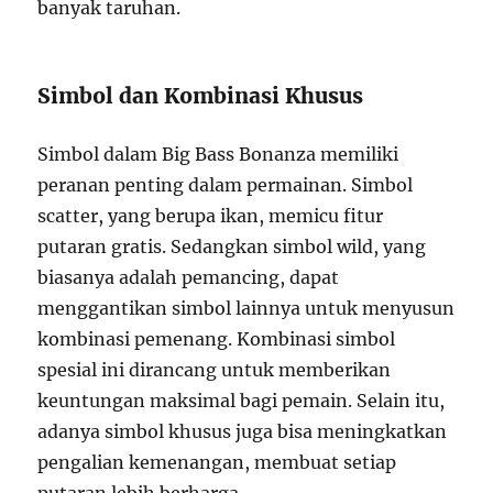
banyak taruhan.
Simbol dan Kombinasi Khusus
Simbol dalam Big Bass Bonanza memiliki
peranan penting dalam permainan. Simbol
scatter, yang berupa ikan, memicu fitur
putaran gratis. Sedangkan simbol wild, yang
biasanya adalah pemancing, dapat
menggantikan simbol lainnya untuk menyusun
kombinasi pemenang. Kombinasi simbol
spesial ini dirancang untuk memberikan
keuntungan maksimal bagi pemain. Selain itu,
adanya simbol khusus juga bisa meningkatkan
pengalian kemenangan, membuat setiap
putaran lebih berharga.