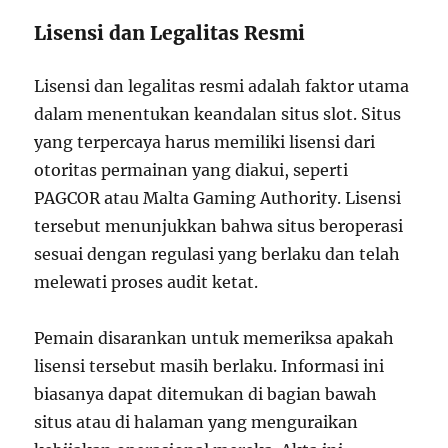
Lisensi dan Legalitas Resmi
Lisensi dan legalitas resmi adalah faktor utama
dalam menentukan keandalan situs slot. Situs
yang terpercaya harus memiliki lisensi dari
otoritas permainan yang diakui, seperti
PAGCOR atau Malta Gaming Authority. Lisensi
tersebut menunjukkan bahwa situs beroperasi
sesuai dengan regulasi yang berlaku dan telah
melewati proses audit ketat.
Pemain disarankan untuk memeriksa apakah
lisensi tersebut masih berlaku. Informasi ini
biasanya dapat ditemukan di bagian bawah
situs atau di halaman yang menguraikan