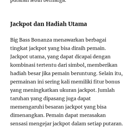
Jackpot dan Hadiah Utama
Big Bass Bonanza menawarkan berbagai
tingkat jackpot yang bisa diraih pemain.
Jackpot utama, yang dapat dicapai dengan
kombinasi tertentu dari simbol, memberikan
hadiah besar jika pemain beruntung. Selain itu,
permainan ini sering kali memiliki fitur bonus
yang meningkatkan ukuran jackpot. Jumlah
taruhan yang dipasang juga dapat
memengaruhi besaran jackpot yang bisa
dimenangkan. Pemain dapat merasakan
sensasi mengejar jackpot dalam setiap putaran.