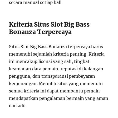
secara manual setiap kali.
Kriteria Situs Slot Big Bass
Bonanza Terpercaya
Situs Slot Big Bass Bonanza terpercaya harus
memenuhi sejumlah kriteria penting. Kriteria
ini mencakup lisensi yang sah, tingkat
keamanan data pemain, reputasi di kalangan
pengguna, dan transparansi pembayaran
kemenangan. Memilih situs yang memenuhi
semua kriteria ini dapat membantu pemain
mendapatkan pengalaman bermain yang aman
dan adil.