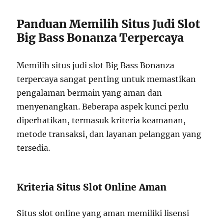
Panduan Memilih Situs Judi Slot
Big Bass Bonanza Terpercaya
Memilih situs judi slot Big Bass Bonanza
terpercaya sangat penting untuk memastikan
pengalaman bermain yang aman dan
menyenangkan. Beberapa aspek kunci perlu
diperhatikan, termasuk kriteria keamanan,
metode transaksi, dan layanan pelanggan yang
tersedia.
Kriteria Situs Slot Online Aman
Situs slot online yang aman memiliki lisensi