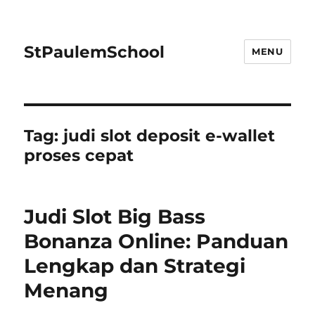
StPaulemSchool
MENU
Tag:
judi slot deposit e-wallet
proses cepat
Judi Slot Big Bass
Bonanza Online: Panduan
Lengkap dan Strategi
Menang