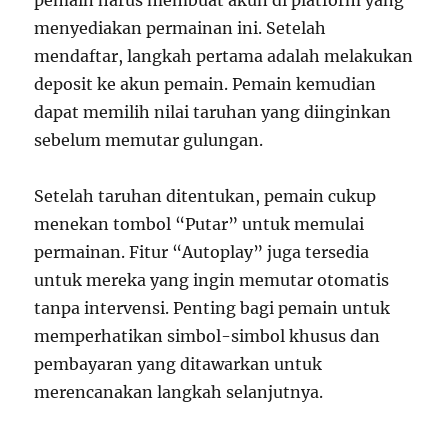
menyediakan permainan ini. Setelah
mendaftar, langkah pertama adalah melakukan
deposit ke akun pemain. Pemain kemudian
dapat memilih nilai taruhan yang diinginkan
sebelum memutar gulungan.
Setelah taruhan ditentukan, pemain cukup
menekan tombol “Putar” untuk memulai
permainan. Fitur “Autoplay” juga tersedia
untuk mereka yang ingin memutar otomatis
tanpa intervensi. Penting bagi pemain untuk
memperhatikan simbol-simbol khusus dan
pembayaran yang ditawarkan untuk
merencanakan langkah selanjutnya.