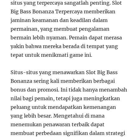
situs yang terpercaya sangatlah penting. Slot
Big Bass Bonanza Terpercaya memberikan
jaminan keamanan dan keadilan dalam
permainan, yang membuat pengalaman
bermain lebih nyaman. Pemain dapat merasa
yakin bahwa mereka berada di tempat yang
tepat untuk menikmati game ini.
Situs-situs yang menawarkan Slot Big Bass
Bonanza sering kali memberikan berbagai
bonus dan promosi. Ini tidak hanya menambah
nilai bagi pemain, tetapi juga meningkatkan
peluang untuk mendapatkan kemenangan
yang lebih besar. Mengetahui di mana
menemukan penawaran terbaik dapat
membuat perbedaan signifikan dalam strategi