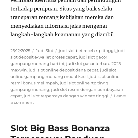
terhadap penipuan. Situs yang baik selalu
transparan tentang kebijakan mereka dan
menyediakan informasi jelas mengenai
langkah-langkah keamanan yang diambil.
Posted
Categories
Tags
25/12/2025
Judi Slot
judi slot bet receh rtp tinggi
,
judi
on
slot deposit e-wallet proses cepat
,
judi slot gacor
gampang menang hari ini
,
judi slot gacor terbaru 2025
maxwin
,
judi slot online deposit dana cepat
,
judi slot
online gampang menang modal kecil
,
judi slot online
resmi bonus melimpah
,
judi slot online rtp tinggi
gampang menang
,
judi slot resmi dengan pembayaran
cepat
,
judi slot terpercaya dengan winrate tinggi
Leave
on
a comment
Judi
Slot
Big
Slot Big Bass Bonanza
Bass
Bonanza