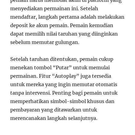
menyediakan permainan ini. Setelah
mendaftar, langkah pertama adalah melakukan
deposit ke akun pemain. Pemain kemudian
dapat memilih nilai taruhan yang diinginkan
sebelum memutar gulungan.
Setelah taruhan ditentukan, pemain cukup
menekan tombol “Putar” untuk memulai
permainan. Fitur “Autoplay” juga tersedia
untuk mereka yang ingin memutar otomatis
tanpa intervensi. Penting bagi pemain untuk
memperhatikan simbol-simbol khusus dan
pembayaran yang ditawarkan untuk
merencanakan langkah selanjutnya.