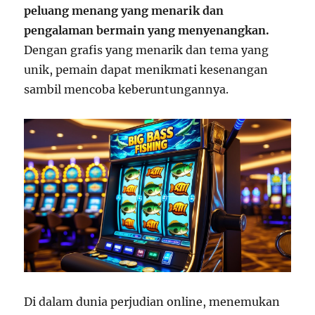
peluang menang yang menarik dan
pengalaman bermain yang menyenangkan.
Dengan grafis yang menarik dan tema yang
unik, pemain dapat menikmati kesenangan
sambil mencoba keberuntungannya.
Di dalam dunia perjudian online, menemukan