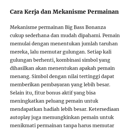
Cara Kerja dan Mekanisme Permainan
Mekanisme permainan Big Bass Bonanza
cukup sederhana dan mudah dipahami. Pemain
memulai dengan menentukan jumlah taruhan
mereka, lalu memutar gulungan. Setiap kali
gulungan berhenti, kombinasi simbol yang
dihasilkan akan menentukan apakah pemain
menang. Simbol dengan nilai tertinggi dapat
memberikan pembayaran yang lebih besar.
Selain itu, fitur bonus aktif yang bisa
meningkatkan peluang pemain untuk
mendapatkan hadiah lebih besar. Ketersediaan
autoplay juga memungkinkan pemain untuk
menikmati permainan tanpa harus memutar