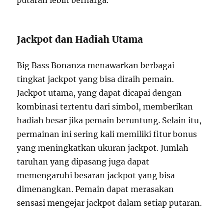
Jackpot dan Hadiah Utama
Big Bass Bonanza menawarkan berbagai
tingkat jackpot yang bisa diraih pemain.
Jackpot utama, yang dapat dicapai dengan
kombinasi tertentu dari simbol, memberikan
hadiah besar jika pemain beruntung. Selain itu,
permainan ini sering kali memiliki fitur bonus
yang meningkatkan ukuran jackpot. Jumlah
taruhan yang dipasang juga dapat
memengaruhi besaran jackpot yang bisa
dimenangkan. Pemain dapat merasakan
sensasi mengejar jackpot dalam setiap putaran.