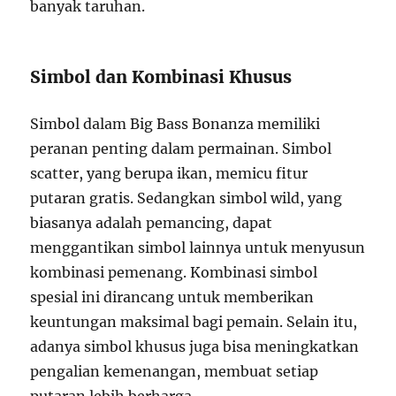
banyak taruhan.
Simbol dan Kombinasi Khusus
Simbol dalam Big Bass Bonanza memiliki
peranan penting dalam permainan. Simbol
scatter, yang berupa ikan, memicu fitur
putaran gratis. Sedangkan simbol wild, yang
biasanya adalah pemancing, dapat
menggantikan simbol lainnya untuk menyusun
kombinasi pemenang. Kombinasi simbol
spesial ini dirancang untuk memberikan
keuntungan maksimal bagi pemain. Selain itu,
adanya simbol khusus juga bisa meningkatkan
pengalian kemenangan, membuat setiap
putaran lebih berharga.