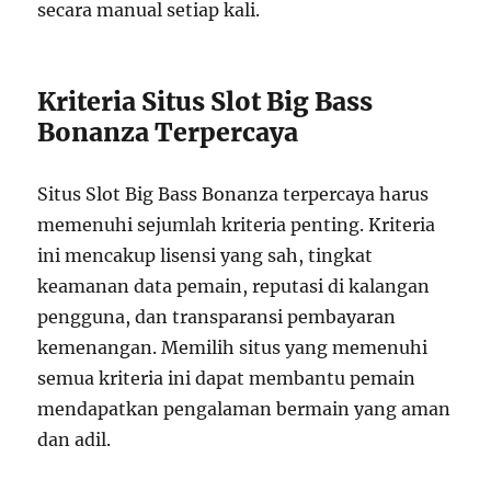
secara manual setiap kali.
Kriteria Situs Slot Big Bass
Bonanza Terpercaya
Situs Slot Big Bass Bonanza terpercaya harus
memenuhi sejumlah kriteria penting. Kriteria
ini mencakup lisensi yang sah, tingkat
keamanan data pemain, reputasi di kalangan
pengguna, dan transparansi pembayaran
kemenangan. Memilih situs yang memenuhi
semua kriteria ini dapat membantu pemain
mendapatkan pengalaman bermain yang aman
dan adil.