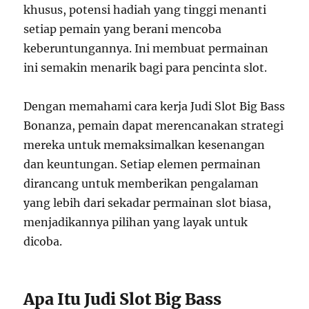
khusus, potensi hadiah yang tinggi menanti
setiap pemain yang berani mencoba
keberuntungannya. Ini membuat permainan
ini semakin menarik bagi para pencinta slot.
Dengan memahami cara kerja Judi Slot Big Bass
Bonanza, pemain dapat merencanakan strategi
mereka untuk memaksimalkan kesenangan
dan keuntungan. Setiap elemen permainan
dirancang untuk memberikan pengalaman
yang lebih dari sekadar permainan slot biasa,
menjadikannya pilihan yang layak untuk
dicoba.
Apa Itu Judi Slot Big Bass