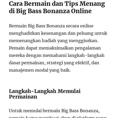
Cara Bermain dan Tips Menang
di Big Bass Bonanza Online
Bermain Big Bass Bonanza secara online
menghadirkan kesenangan dan peluang untuk
memenangkan hadiah yang menggiurkan.
Pemain dapat memaksimalkan pengalaman
mereka dengan memahami langkah-langkah
dasar permainan, strategi yang efektif, dan
manajemen modal yang baik.
Langkah-Langkah Memulai
Permainan
Untuk memulai bermain Big Bass Bonanza,
pemain harus membuat akun di platform yang