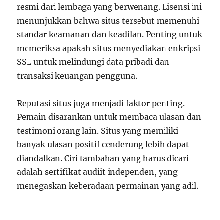
resmi dari lembaga yang berwenang. Lisensi ini
menunjukkan bahwa situs tersebut memenuhi
standar keamanan dan keadilan. Penting untuk
memeriksa apakah situs menyediakan enkripsi
SSL untuk melindungi data pribadi dan
transaksi keuangan pengguna.
Reputasi situs juga menjadi faktor penting.
Pemain disarankan untuk membaca ulasan dan
testimoni orang lain. Situs yang memiliki
banyak ulasan positif cenderung lebih dapat
diandalkan. Ciri tambahan yang harus dicari
adalah sertifikat audiit independen, yang
menegaskan keberadaan permainan yang adil.