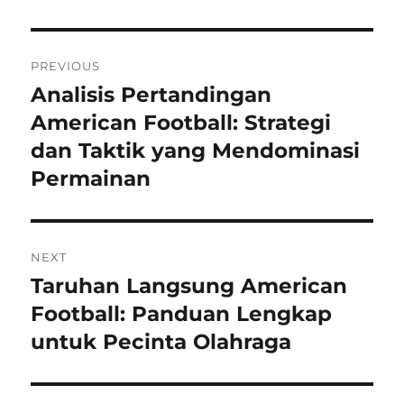
Post
PREVIOUS
navigation
Analisis Pertandingan
Previous
post:
American Football: Strategi
dan Taktik yang Mendominasi
Permainan
NEXT
Taruhan Langsung American
Next
post:
Football: Panduan Lengkap
untuk Pecinta Olahraga