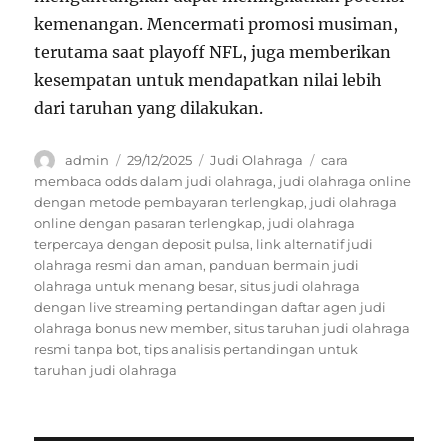
kemenangan. Mencermati promosi musiman,
terutama saat playoff NFL, juga memberikan
kesempatan untuk mendapatkan nilai lebih
dari taruhan yang dilakukan.
Author
Posted
Categories
Tags
admin
29/12/2025
Judi Olahraga
cara
on
membaca odds dalam judi olahraga
,
judi olahraga online
dengan metode pembayaran terlengkap
,
judi olahraga
online dengan pasaran terlengkap
,
judi olahraga
terpercaya dengan deposit pulsa
,
link alternatif judi
olahraga resmi dan aman
,
panduan bermain judi
olahraga untuk menang besar
,
situs judi olahraga
dengan live streaming pertandingan daftar agen judi
olahraga bonus new member
,
situs taruhan judi olahraga
resmi tanpa bot
,
tips analisis pertandingan untuk
taruhan judi olahraga