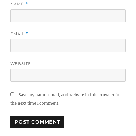
NAME
*
EMAIL
*
WEBSITE
Save my name, email, and website in this browser for
the next time I comment.