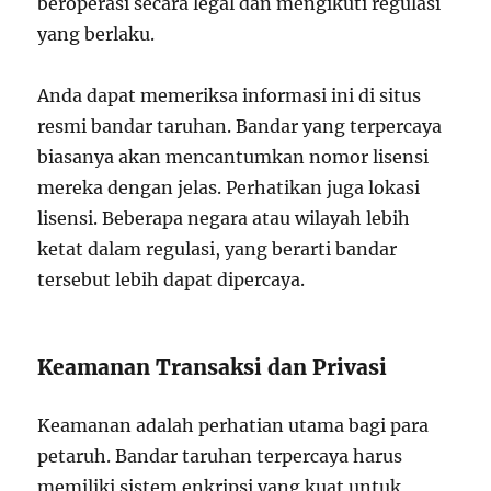
beroperasi secara legal dan mengikuti regulasi
yang berlaku.
Anda dapat memeriksa informasi ini di situs
resmi bandar taruhan. Bandar yang terpercaya
biasanya akan mencantumkan nomor lisensi
mereka dengan jelas. Perhatikan juga lokasi
lisensi. Beberapa negara atau wilayah lebih
ketat dalam regulasi, yang berarti bandar
tersebut lebih dapat dipercaya.
Keamanan Transaksi dan Privasi
Keamanan adalah perhatian utama bagi para
petaruh. Bandar taruhan terpercaya harus
memiliki sistem enkripsi yang kuat untuk