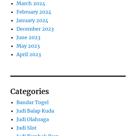
March 2024
February 2024
January 2024
December 2023
June 2023
May 2023
April 2023
Categories
Bandar Togel
Judi Balap Kuda
Judi Olahraga
Judi Slot