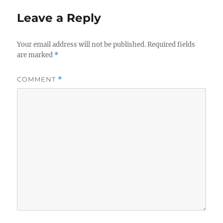
Leave a Reply
Your email address will not be published.
Required fields
are marked
*
COMMENT
*