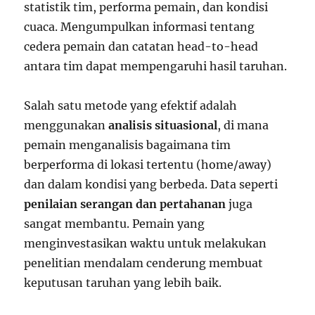
statistik tim, performa pemain, dan kondisi
cuaca. Mengumpulkan informasi tentang
cedera pemain dan catatan head-to-head
antara tim dapat mempengaruhi hasil taruhan.
Salah satu metode yang efektif adalah
menggunakan
analisis situasional
, di mana
pemain menganalisis bagaimana tim
berperforma di lokasi tertentu (home/away)
dan dalam kondisi yang berbeda. Data seperti
penilaian serangan dan pertahanan
juga
sangat membantu. Pemain yang
menginvestasikan waktu untuk melakukan
penelitian mendalam cenderung membuat
keputusan taruhan yang lebih baik.