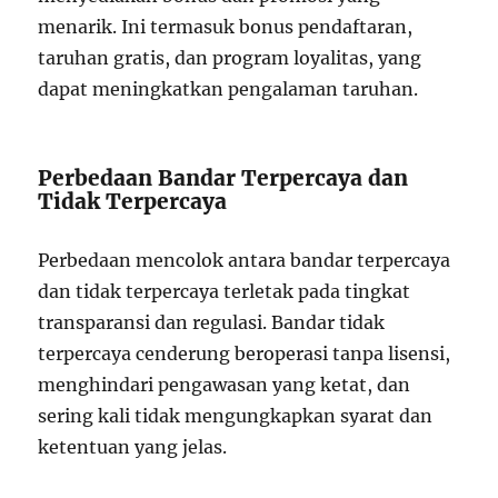
menarik. Ini termasuk bonus pendaftaran,
taruhan gratis, dan program loyalitas, yang
dapat meningkatkan pengalaman taruhan.
Perbedaan Bandar Terpercaya dan
Tidak Terpercaya
Perbedaan mencolok antara bandar terpercaya
dan tidak terpercaya terletak pada tingkat
transparansi dan regulasi. Bandar tidak
terpercaya cenderung beroperasi tanpa lisensi,
menghindari pengawasan yang ketat, dan
sering kali tidak mengungkapkan syarat dan
ketentuan yang jelas.