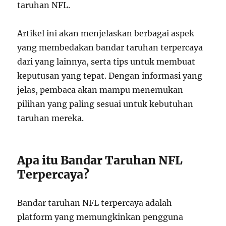
taruhan NFL.
Artikel ini akan menjelaskan berbagai aspek
yang membedakan bandar taruhan terpercaya
dari yang lainnya, serta tips untuk membuat
keputusan yang tepat. Dengan informasi yang
jelas, pembaca akan mampu menemukan
pilihan yang paling sesuai untuk kebutuhan
taruhan mereka.
Apa itu Bandar Taruhan NFL
Terpercaya?
Bandar taruhan NFL terpercaya adalah
platform yang memungkinkan pengguna