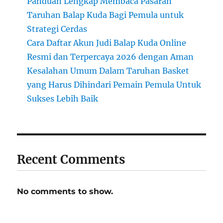
Panduan Lengkap Membaca Pasaran
Taruhan Balap Kuda Bagi Pemula untuk
Strategi Cerdas
Cara Daftar Akun Judi Balap Kuda Online
Resmi dan Terpercaya 2026 dengan Aman
Kesalahan Umum Dalam Taruhan Basket
yang Harus Dihindari Pemain Pemula Untuk
Sukses Lebih Baik
Recent Comments
No comments to show.