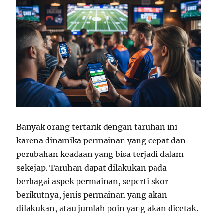
Banyak orang tertarik dengan taruhan ini
karena dinamika permainan yang cepat dan
perubahan keadaan yang bisa terjadi dalam
sekejap. Taruhan dapat dilakukan pada
berbagai aspek permainan, seperti skor
berikutnya, jenis permainan yang akan
dilakukan, atau jumlah poin yang akan dicetak.