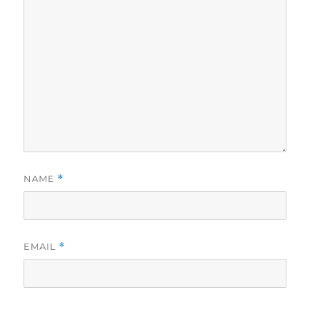
NAME
*
EMAIL
*