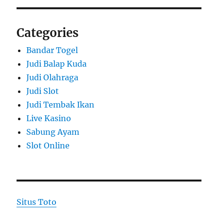
Categories
Bandar Togel
Judi Balap Kuda
Judi Olahraga
Judi Slot
Judi Tembak Ikan
Live Kasino
Sabung Ayam
Slot Online
Situs Toto