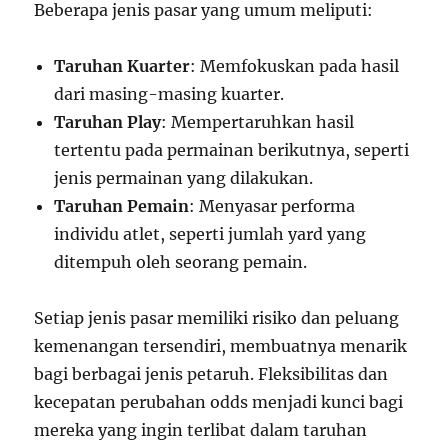
Beberapa jenis pasar yang umum meliputi:
Taruhan Kuarter
: Memfokuskan pada hasil
dari masing-masing kuarter.
Taruhan Play
: Mempertaruhkan hasil
tertentu pada permainan berikutnya, seperti
jenis permainan yang dilakukan.
Taruhan Pemain
: Menyasar performa
individu atlet, seperti jumlah yard yang
ditempuh oleh seorang pemain.
Setiap jenis pasar memiliki risiko dan peluang
kemenangan tersendiri, membuatnya menarik
bagi berbagai jenis petaruh. Fleksibilitas dan
kecepatan perubahan odds menjadi kunci bagi
mereka yang ingin terlibat dalam taruhan