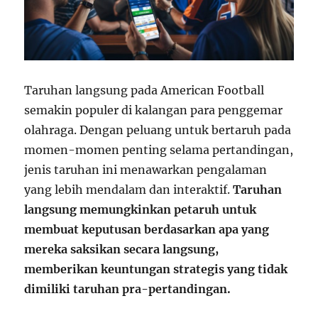
Taruhan langsung pada American Football
semakin populer di kalangan para penggemar
olahraga. Dengan peluang untuk bertaruh pada
momen-momen penting selama pertandingan,
jenis taruhan ini menawarkan pengalaman
yang lebih mendalam dan interaktif.
Taruhan
langsung memungkinkan petaruh untuk
membuat keputusan berdasarkan apa yang
mereka saksikan secara langsung,
memberikan keuntungan strategis yang tidak
dimiliki taruhan pra-pertandingan.