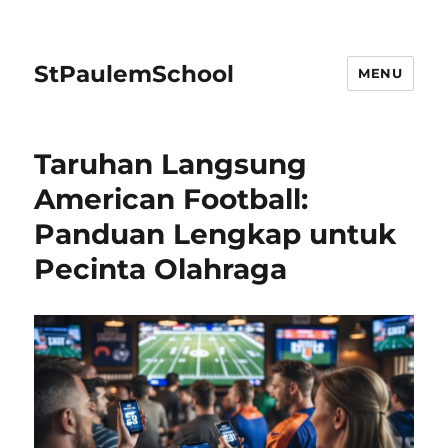
StPaulemSchool
MENU
Taruhan Langsung
American Football:
Panduan Lengkap untuk
Pecinta Olahraga