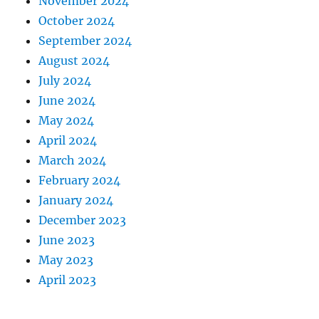
November 2024
October 2024
September 2024
August 2024
July 2024
June 2024
May 2024
April 2024
March 2024
February 2024
January 2024
December 2023
June 2023
May 2023
April 2023