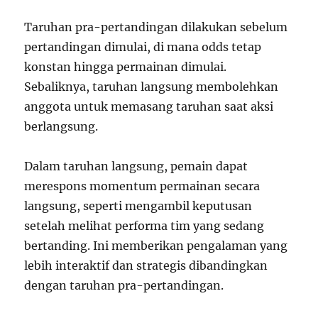
Taruhan pra-pertandingan dilakukan sebelum
pertandingan dimulai, di mana odds tetap
konstan hingga permainan dimulai.
Sebaliknya, taruhan langsung membolehkan
anggota untuk memasang taruhan saat aksi
berlangsung.
Dalam taruhan langsung, pemain dapat
merespons momentum permainan secara
langsung, seperti mengambil keputusan
setelah melihat performa tim yang sedang
bertanding. Ini memberikan pengalaman yang
lebih interaktif dan strategis dibandingkan
dengan taruhan pra-pertandingan.