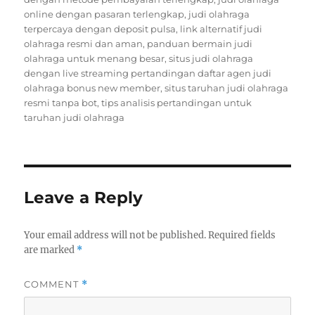
online dengan pasaran terlengkap
,
judi olahraga
terpercaya dengan deposit pulsa
,
link alternatif judi
olahraga resmi dan aman
,
panduan bermain judi
olahraga untuk menang besar
,
situs judi olahraga
dengan live streaming pertandingan daftar agen judi
olahraga bonus new member
,
situs taruhan judi olahraga
resmi tanpa bot
,
tips analisis pertandingan untuk
taruhan judi olahraga
Leave a Reply
Your email address will not be published.
Required fields
are marked
*
COMMENT
*