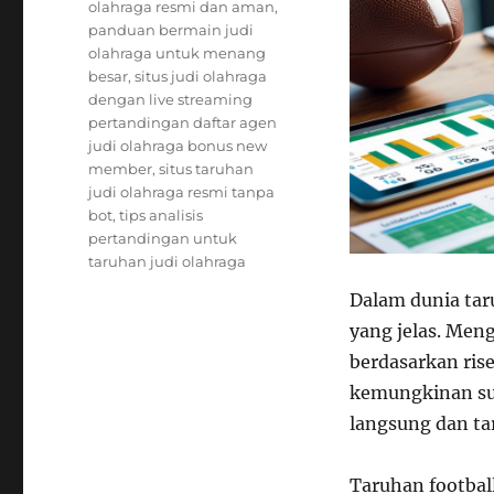
olahraga resmi dan aman
,
panduan bermain judi
olahraga untuk menang
besar
,
situs judi olahraga
dengan live streaming
pertandingan daftar agen
judi olahraga bonus new
member
,
situs taruhan
judi olahraga resmi tanpa
bot
,
tips analisis
pertandingan untuk
taruhan judi olahraga
Dalam dunia tar
yang jelas. Men
berdasarkan ri
kemungkinan su
langsung dan ta
Taruhan footbal