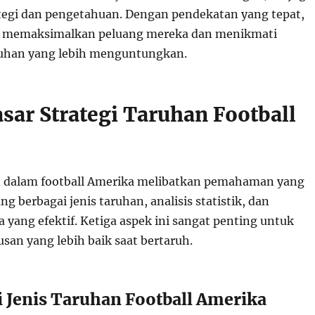
tegi dan pengetahuan. Dengan pendekatan yang tepat,
t memaksimalkan peluang mereka dan menikmati
uhan yang lebih menguntungkan.
sar Strategi Taruhan Football
n dalam football Amerika melibatkan pemahaman yang
 berbagai jenis taruhan, analisis statistik, dan
yang efektif. Ketiga aspek ini sangat penting untuk
an yang lebih baik saat bertaruh.
enis Taruhan Football Amerika