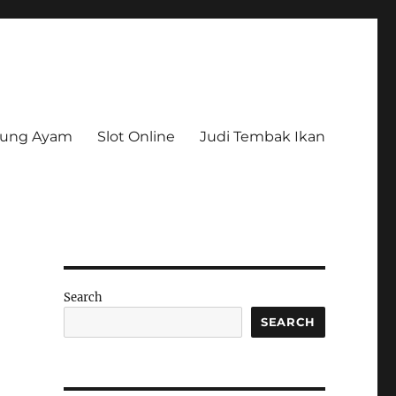
ung Ayam
Slot Online
Judi Tembak Ikan
Search
SEARCH