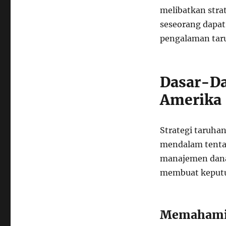
melibatkan stra
seseorang dapa
pengalaman tar
Dasar-Da
Amerika
Strategi taruha
mendalam tentang
manajemen dana 
membuat keputus
Memahami J