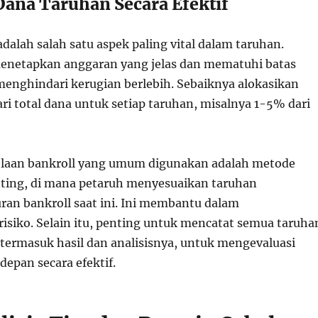
ana Taruhan Secara Efektif
alah salah satu aspek paling vital dalam taruhan.
enetapkan anggaran yang jelas dan mematuhi batas
menghindari kerugian berlebih. Sebaiknya alokasikan
ari total dana untuk setiap taruhan, misalnya 1-5% dari
olaan bankroll yang umum digunakan adalah metode
tting, di mana petaruh menyesuaikan taruhan
ran bankroll saat ini. Ini membantu dalam
isiko. Selain itu, penting untuk mencatat semua taruha
 termasuk hasil dan analisisnya, untuk mengevaluasi
 depan secara efektif.