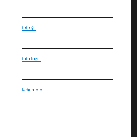
toto 4d
toto togel
kebuntoto