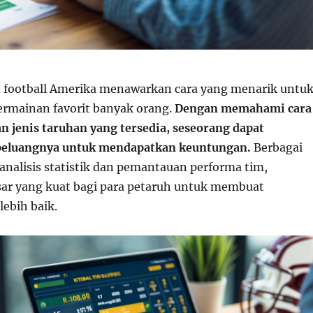
n football Amerika menawarkan cara yang menarik untu
permainan favorit banyak orang.
Dengan memahami cara
an jenis taruhan yang tersedia, seseorang dapat
eluangnya untuk mendapatkan keuntungan.
Berbagai
i analisis statistik dan pemantauan performa tim,
ar yang kuat bagi para petaruh untuk membuat
ebih baik.