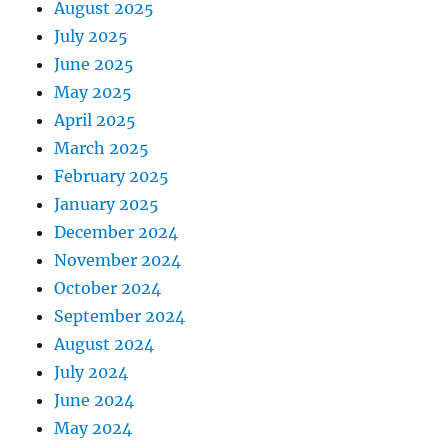
August 2025
July 2025
June 2025
May 2025
April 2025
March 2025
February 2025
January 2025
December 2024
November 2024
October 2024
September 2024
August 2024
July 2024
June 2024
May 2024