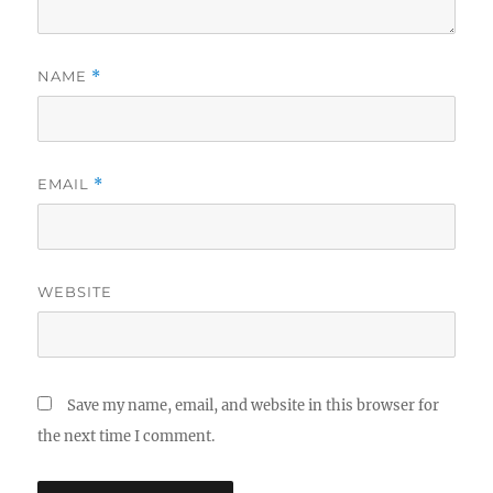
NAME
*
EMAIL
*
WEBSITE
Save my name, email, and website in this browser for
the next time I comment.