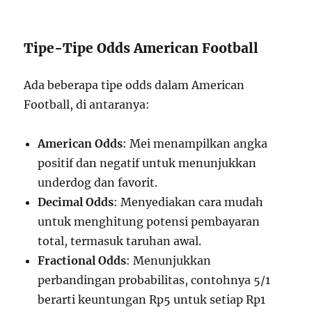
Tipe-Tipe Odds American Football
Ada beberapa tipe odds dalam American
Football, di antaranya:
American Odds
: Mei menampilkan angka
positif dan negatif untuk menunjukkan
underdog dan favorit.
Decimal Odds
: Menyediakan cara mudah
untuk menghitung potensi pembayaran
total, termasuk taruhan awal.
Fractional Odds
: Menunjukkan
perbandingan probabilitas, contohnya 5/1
berarti keuntungan Rp5 untuk setiap Rp1