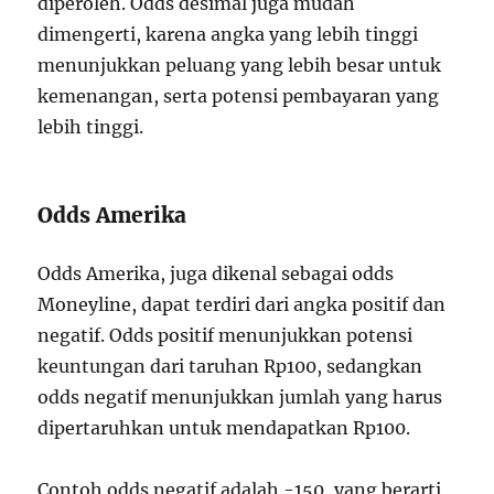
diperoleh. Odds desimal juga mudah
dimengerti, karena angka yang lebih tinggi
menunjukkan peluang yang lebih besar untuk
kemenangan, serta potensi pembayaran yang
lebih tinggi.
Odds Amerika
Odds Amerika, juga dikenal sebagai odds
Moneyline, dapat terdiri dari angka positif dan
negatif. Odds positif menunjukkan potensi
keuntungan dari taruhan Rp100, sedangkan
odds negatif menunjukkan jumlah yang harus
dipertaruhkan untuk mendapatkan Rp100.
Contoh odds negatif adalah -150, yang berarti