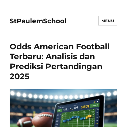
StPaulemSchool
MENU
Odds American Football
Terbaru: Analisis dan
Prediksi Pertandingan
2025