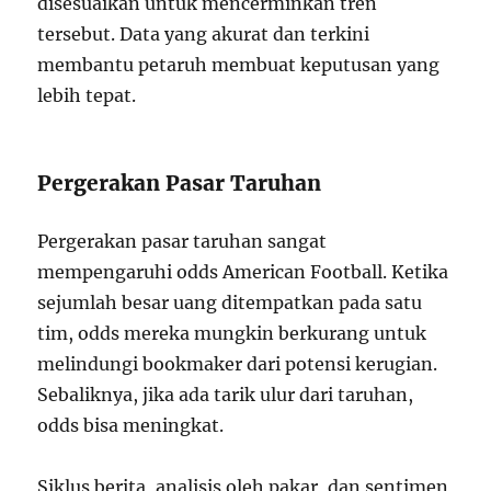
disesuaikan untuk mencerminkan tren
tersebut. Data yang akurat dan terkini
membantu petaruh membuat keputusan yang
lebih tepat.
Pergerakan Pasar Taruhan
Pergerakan pasar taruhan sangat
mempengaruhi odds American Football. Ketika
sejumlah besar uang ditempatkan pada satu
tim, odds mereka mungkin berkurang untuk
melindungi bookmaker dari potensi kerugian.
Sebaliknya, jika ada tarik ulur dari taruhan,
odds bisa meningkat.
Siklus berita, analisis oleh pakar, dan sentimen