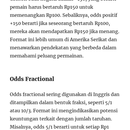
pemain harus bertaruh Rp150 untuk
memenangkan Rp100. Sebaliknya, odds positif
+150 berarti jika seseorang bertaruh Rp100,
mereka akan mendapatkan Rp150 jika menang.
Format ini lebih umum di Amerika Serikat dan
menawarkan pendekatan yang berbeda dalam
memahami peluang permainan.
Odds Fractional
Odds fractional sering digunakan di Inggris dan
ditampilkan dalam bentuk fraksi, seperti 5/1
atau 10/3. Format ini mengindikasikan potensi
keuntungan terkait dengan jumlah taruhan.
Misalnya, odds 5/1 berarti untuk setiap Rp1