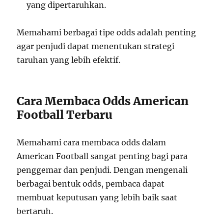
yang dipertaruhkan.
Memahami berbagai tipe odds adalah penting
agar penjudi dapat menentukan strategi
taruhan yang lebih efektif.
Cara Membaca Odds American
Football Terbaru
Memahami cara membaca odds dalam
American Football sangat penting bagi para
penggemar dan penjudi. Dengan mengenali
berbagai bentuk odds, pembaca dapat
membuat keputusan yang lebih baik saat
bertaruh.