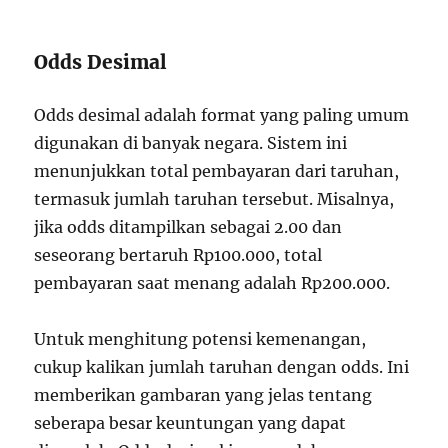
Odds Desimal
Odds desimal adalah format yang paling umum
digunakan di banyak negara. Sistem ini
menunjukkan total pembayaran dari taruhan,
termasuk jumlah taruhan tersebut. Misalnya,
jika odds ditampilkan sebagai 2.00 dan
seseorang bertaruh Rp100.000, total
pembayaran saat menang adalah Rp200.000.
Untuk menghitung potensi kemenangan,
cukup kalikan jumlah taruhan dengan odds. Ini
memberikan gambaran yang jelas tentang
seberapa besar keuntungan yang dapat