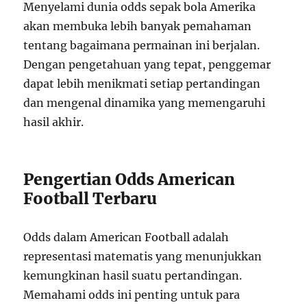
Menyelami dunia odds sepak bola Amerika
akan membuka lebih banyak pemahaman
tentang bagaimana permainan ini berjalan.
Dengan pengetahuan yang tepat, penggemar
dapat lebih menikmati setiap pertandingan
dan mengenal dinamika yang memengaruhi
hasil akhir.
Pengertian Odds American
Football Terbaru
Odds dalam American Football adalah
representasi matematis yang menunjukkan
kemungkinan hasil suatu pertandingan.
Memahami odds ini penting untuk para