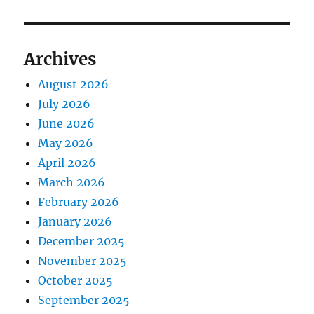
Archives
August 2026
July 2026
June 2026
May 2026
April 2026
March 2026
February 2026
January 2026
December 2025
November 2025
October 2025
September 2025