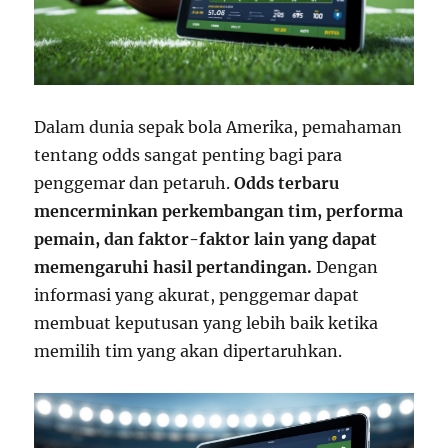
Dalam dunia sepak bola Amerika, pemahaman
tentang odds sangat penting bagi para
penggemar dan petaruh.
Odds terbaru
mencerminkan perkembangan tim, performa
pemain, dan faktor-faktor lain yang dapat
memengaruhi hasil pertandingan.
Dengan
informasi yang akurat, penggemar dapat
membuat keputusan yang lebih baik ketika
memilih tim yang akan dipertaruhkan.