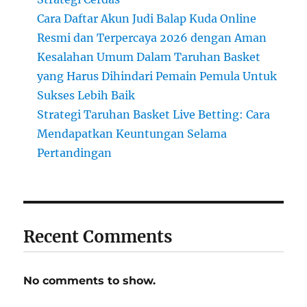
Cara Daftar Akun Judi Balap Kuda Online
Resmi dan Terpercaya 2026 dengan Aman
Kesalahan Umum Dalam Taruhan Basket
yang Harus Dihindari Pemain Pemula Untuk
Sukses Lebih Baik
Strategi Taruhan Basket Live Betting: Cara
Mendapatkan Keuntungan Selama
Pertandingan
Recent Comments
No comments to show.