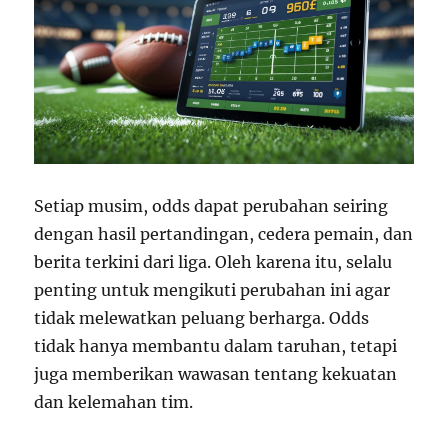
Setiap musim, odds dapat perubahan seiring
dengan hasil pertandingan, cedera pemain, dan
berita terkini dari liga. Oleh karena itu, selalu
penting untuk mengikuti perubahan ini agar
tidak melewatkan peluang berharga. Odds
tidak hanya membantu dalam taruhan, tetapi
juga memberikan wawasan tentang kekuatan
dan kelemahan tim.