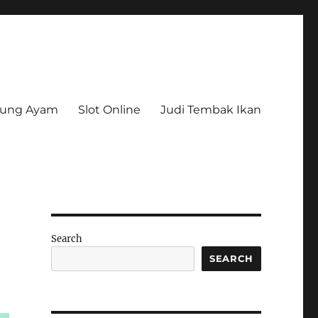
ung Ayam
Slot Online
Judi Tembak Ikan
Search
SEARCH