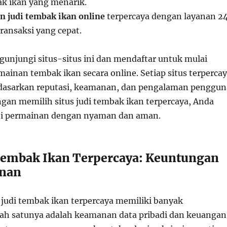
k ikan yang menarik.
n judi tembak ikan online
terpercaya dengan layanan 2
ransaksi yang cepat.
unjungi situs-situs ini dan mendaftar untuk mulai
inan tembak ikan secara online. Setiap situs terperca
erdasarkan reputasi, keamanan, dan pengalaman penggun
ngan memilih situs judi tembak ikan terpercaya, Anda
i permainan dengan nyaman dan aman.
 Tembak Ikan Terpercaya: Keuntungan
nan
s judi tembak ikan terpercaya memiliki banyak
ah satunya adalah keamanan data pribadi dan keuangan