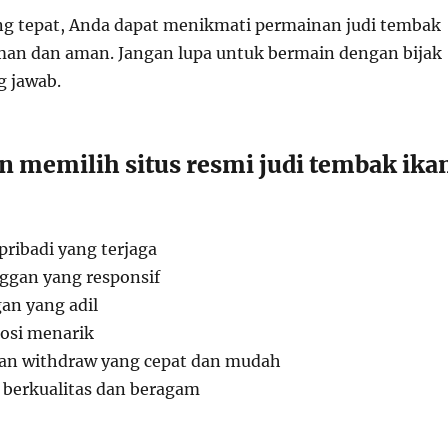
ng tepat, Anda dapat menikmati permainan judi tembak
man dan aman. Jangan lupa untuk bermain dengan bijak
 jawab.
 memilih situs resmi judi tembak ika
ribadi yang terjaga
ggan yang responsif
an yang adil
osi menarik
dan withdraw yang cepat dan mudah
berkualitas dan beragam