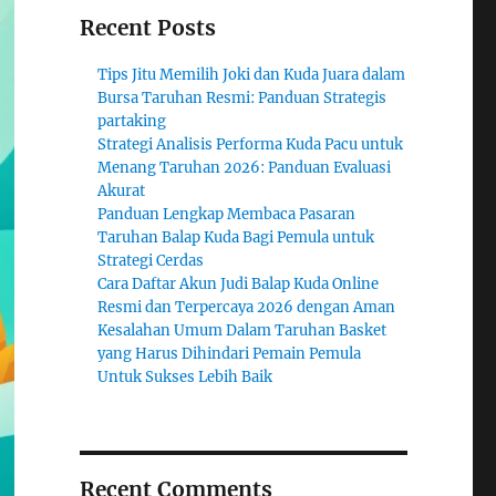
Recent Posts
Tips Jitu Memilih Joki dan Kuda Juara dalam
Bursa Taruhan Resmi: Panduan Strategis
partaking
Strategi Analisis Performa Kuda Pacu untuk
Menang Taruhan 2026: Panduan Evaluasi
Akurat
Panduan Lengkap Membaca Pasaran
Taruhan Balap Kuda Bagi Pemula untuk
Strategi Cerdas
Cara Daftar Akun Judi Balap Kuda Online
Resmi dan Terpercaya 2026 dengan Aman
Kesalahan Umum Dalam Taruhan Basket
yang Harus Dihindari Pemain Pemula
Untuk Sukses Lebih Baik
Recent Comments