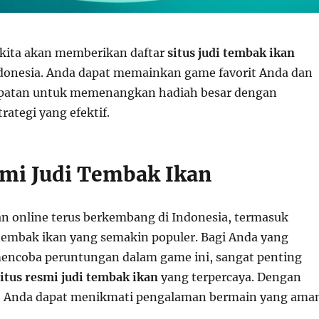
, kita akan memberikan daftar
situs judi tembak ikan
donesia. Anda dapat memainkan game favorit Anda dan
patan untuk memenangkan hadiah besar dengan
ategi yang efektif.
smi Judi Tembak Ikan
ian online terus berkembang di Indonesia, termasuk
tembak ikan yang semakin populer. Bagi Anda yang
mencoba peruntungan dalam game ini, sangat penting
situs resmi judi tembak ikan
yang terpercaya. Dengan
t, Anda dapat menikmati pengalaman bermain yang ama