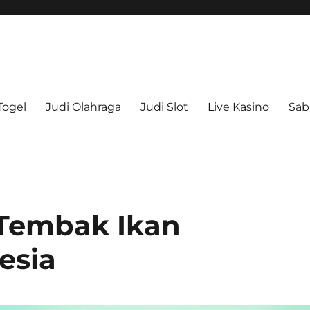
Togel
Judi Olahraga
Judi Slot
Live Kasino
Sab
i Tembak Ikan
esia