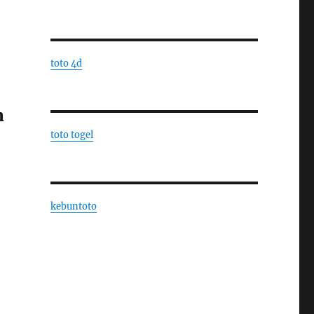
toto 4d
n
toto togel
kebuntoto