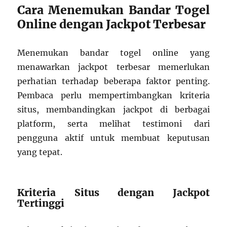
Cara Menemukan Bandar Togel
Online dengan Jackpot Terbesar
Menemukan bandar togel online yang
menawarkan jackpot terbesar memerlukan
perhatian terhadap beberapa faktor penting.
Pembaca perlu mempertimbangkan kriteria
situs, membandingkan jackpot di berbagai
platform, serta melihat testimoni dari
pengguna aktif untuk membuat keputusan
yang tepat.
Kriteria Situs dengan Jackpot
Tertinggi