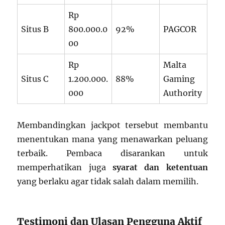
Rp
Situs B
800.000.0
92%
PAGCOR
00
Rp
Malta
Situs C
1.200.000.
88%
Gaming
000
Authority
Membandingkan jackpot tersebut membantu
menentukan mana yang menawarkan peluang
terbaik. Pembaca disarankan untuk
memperhatikan juga
syarat dan ketentuan
yang berlaku agar tidak salah dalam memilih.
Testimoni dan Ulasan Pengguna Aktif