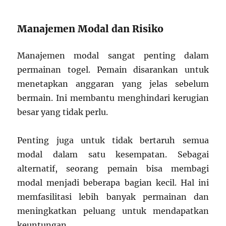
Manajemen Modal dan Risiko
Manajemen modal sangat penting dalam
permainan togel. Pemain disarankan untuk
menetapkan anggaran yang jelas sebelum
bermain. Ini membantu menghindari kerugian
besar yang tidak perlu.
Penting juga untuk tidak bertaruh semua
modal dalam satu kesempatan. Sebagai
alternatif, seorang pemain bisa membagi
modal menjadi beberapa bagian kecil. Hal ini
memfasilitasi lebih banyak permainan dan
meningkatkan peluang untuk mendapatkan
keuntungan.