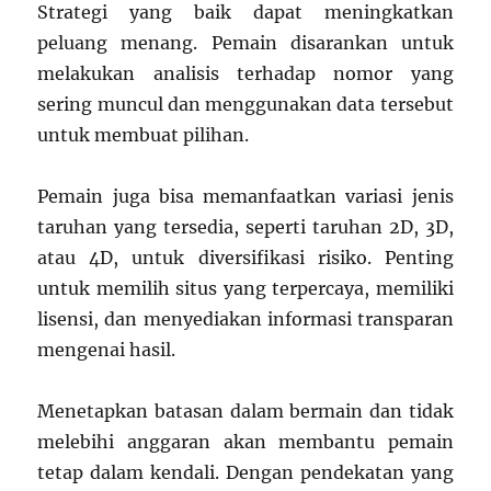
Strategi yang baik dapat meningkatkan
peluang menang. Pemain disarankan untuk
melakukan analisis terhadap nomor yang
sering muncul dan menggunakan data tersebut
untuk membuat pilihan.
Pemain juga bisa memanfaatkan variasi jenis
taruhan yang tersedia, seperti taruhan 2D, 3D,
atau 4D, untuk diversifikasi risiko. Penting
untuk memilih situs yang terpercaya, memiliki
lisensi, dan menyediakan informasi transparan
mengenai hasil.
Menetapkan batasan dalam bermain dan tidak
melebihi anggaran akan membantu pemain
tetap dalam kendali. Dengan pendekatan yang