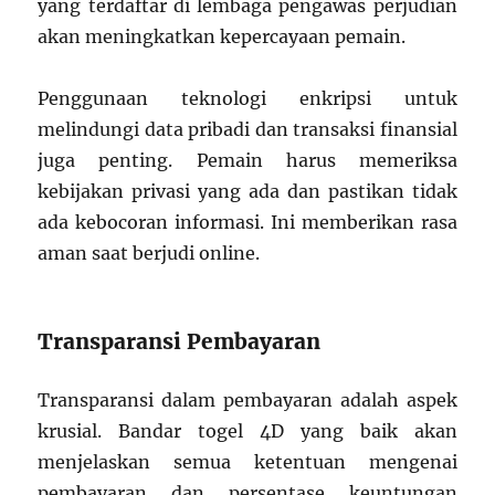
yang terdaftar di lembaga pengawas perjudian
akan meningkatkan kepercayaan pemain.
Penggunaan teknologi enkripsi untuk
melindungi data pribadi dan transaksi finansial
juga penting. Pemain harus memeriksa
kebijakan privasi yang ada dan pastikan tidak
ada kebocoran informasi. Ini memberikan rasa
aman saat berjudi online.
Transparansi Pembayaran
Transparansi dalam pembayaran adalah aspek
krusial. Bandar togel 4D yang baik akan
menjelaskan semua ketentuan mengenai
pembayaran dan persentase keuntungan