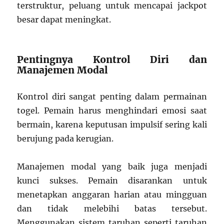
terstruktur, peluang untuk mencapai jackpot
besar dapat meningkat.
Pentingnya Kontrol Diri dan
Manajemen Modal
Kontrol diri sangat penting dalam permainan
togel. Pemain harus menghindari emosi saat
bermain, karena keputusan impulsif sering kali
berujung pada kerugian.
Manajemen modal yang baik juga menjadi
kunci sukses. Pemain disarankan untuk
menetapkan anggaran harian atau mingguan
dan tidak melebihi batas tersebut.
Menggunakan sistem taruhan seperti taruhan