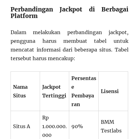
Perbandingan Jackpot di Berbagai
Platform
Dalam melakukan perbandingan jackpot,
pengguna harus membuat tabel untuk
mencatat informasi dari beberapa situs. Tabel
tersebut harus mencakup:
Persentas
Nama
Jackpot
e
Lisensi
Situs
Tertinggi
Pembaya
ran
Rp
BMM
Situs A
1.000.000.
90%
Testlabs
000