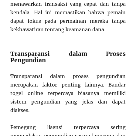
menawarkan transaksi yang cepat dan tanpa
kendala. Hal ini memastikan bahwa pemain
dapat fokus pada permainan mereka tanpa
kekhawatiran tentang keamanan dana.
Transparansi dalam Proses
Pengundian
Transparansi dalam proses pengundian
merupakan faktor penting lainnya. Bandar
togel online terpercaya biasanya memiliki
sistem pengundian yang jelas dan dapat
diakses.
Pemegang lisensi terpercaya sering
mengadakan pengundian secara langsung dan