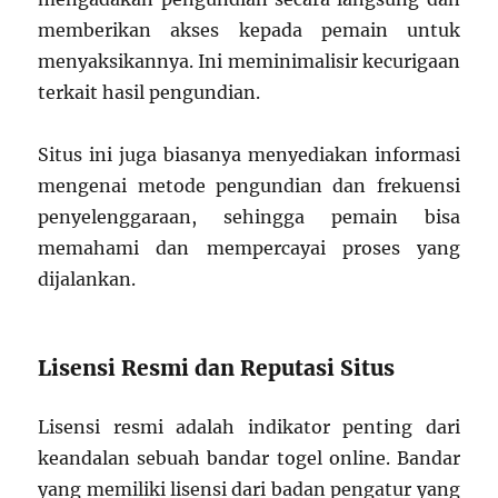
memberikan akses kepada pemain untuk
menyaksikannya. Ini meminimalisir kecurigaan
terkait hasil pengundian.
Situs ini juga biasanya menyediakan informasi
mengenai metode pengundian dan frekuensi
penyelenggaraan, sehingga pemain bisa
memahami dan mempercayai proses yang
dijalankan.
Lisensi Resmi dan Reputasi Situs
Lisensi resmi adalah indikator penting dari
keandalan sebuah bandar togel online. Bandar
yang memiliki lisensi dari badan pengatur yang