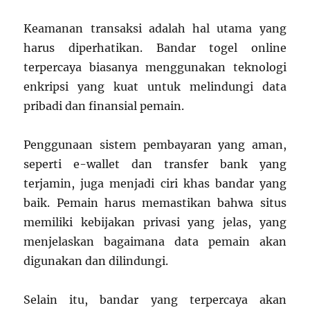
Keamanan transaksi adalah hal utama yang
harus diperhatikan. Bandar togel online
terpercaya biasanya menggunakan teknologi
enkripsi yang kuat untuk melindungi data
pribadi dan finansial pemain.
Penggunaan sistem pembayaran yang aman,
seperti e-wallet dan transfer bank yang
terjamin, juga menjadi ciri khas bandar yang
baik. Pemain harus memastikan bahwa situs
memiliki kebijakan privasi yang jelas, yang
menjelaskan bagaimana data pemain akan
digunakan dan dilindungi.
Selain itu, bandar yang terpercaya akan