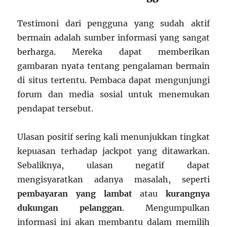
Testimoni dari pengguna yang sudah aktif
bermain adalah sumber informasi yang sangat
berharga. Mereka dapat memberikan
gambaran nyata tentang pengalaman bermain
di situs tertentu. Pembaca dapat mengunjungi
forum dan media sosial untuk menemukan
pendapat tersebut.
Ulasan positif sering kali menunjukkan tingkat
kepuasan terhadap jackpot yang ditawarkan.
Sebaliknya, ulasan negatif dapat
mengisyaratkan adanya masalah, seperti
pembayaran yang lambat
atau
kurangnya
dukungan pelanggan
. Mengumpulkan
informasi ini akan membantu dalam memilih