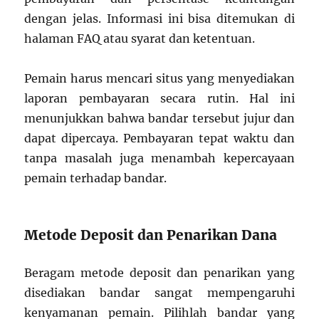
dengan jelas. Informasi ini bisa ditemukan di
halaman FAQ atau syarat dan ketentuan.
Pemain harus mencari situs yang menyediakan
laporan pembayaran secara rutin. Hal ini
menunjukkan bahwa bandar tersebut jujur dan
dapat dipercaya. Pembayaran tepat waktu dan
tanpa masalah juga menambah kepercayaan
pemain terhadap bandar.
Metode Deposit dan Penarikan Dana
Beragam metode deposit dan penarikan yang
disediakan bandar sangat mempengaruhi
kenyamanan pemain. Pilihlah bandar yang