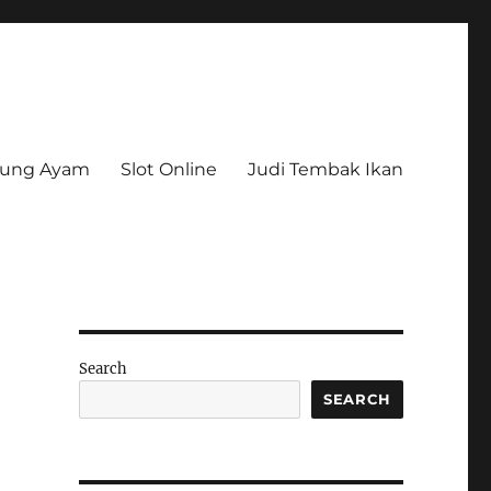
ung Ayam
Slot Online
Judi Tembak Ikan
Search
SEARCH