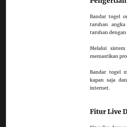
Pengertian
Bandar togel o
taruhan angka
taruhan dengan 
Melalui sistem
memastikan prose
Bandar togel 
kapan saja da
internet.
Fitur Live