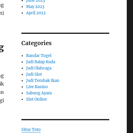
June 2023
ng
May 2023
ti
April 2023
Categories
g
Bandar Togel
Judi Balap Kuda
Judi Olahraga
Judi Slot
ng
Judi Tembak Ikan
ik
Live Kasino
an
Sabung Ayam
Slot Online
gi
Situs Toto