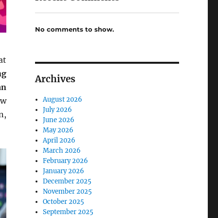
No comments to show.
at
g
Archives
an
August 2026
aw
July 2026
n,
June 2026
May 2026
April 2026
March 2026
February 2026
January 2026
December 2025
November 2025
October 2025
September 2025