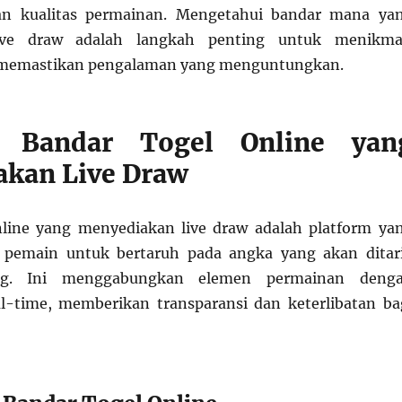
n kualitas permainan. Mengetahui bandar mana ya
ve draw adalah langkah penting untuk menikma
memastikan pengalaman yang menguntungkan.
 Bandar Togel Online yan
kan Live Draw
nline yang menyediakan live draw adalah platform ya
pemain untuk bertaruh pada angka yang akan ditar
ung. Ini menggabungkan elemen permainan deng
l-time, memberikan transparansi dan keterlibatan ba