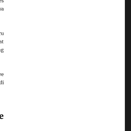
es
wa
ru
at
ng
ve
di
e