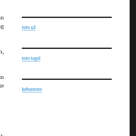
an
ng
toto 4d
n,
toto togel
in
ke
kebuntoto