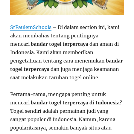
StPaulemSchools
– Di dalam section ini, kami
akan membahas tentang pentingnya
mencari
bandar togel terpercaya
dan aman di
Indonesia. Kami akan memberikan
pengetahuan tentang cara menemukan
bandar
togel terpercaya
dan juga menjaga keamanan
saat melakukan taruhan togel online.
Pertama-tama, mengapa penting untuk
mencari
bandar togel terpercaya di Indonesia
?
Togel sendiri adalah permainan judi yang
sangat populer di Indonesia. Namun, karena
popularitasnya, semakin banyak situs atau