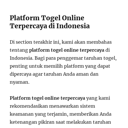
Platform Togel Online
Terpercaya di Indonesia
Di section terakhir ini, kami akan membahas
tentang
platform togel online terpercaya
di
Indonesia. Bagi para penggemar taruhan togel,
penting untuk memilih platform yang dapat
dipercaya agar taruhan Anda aman dan
nyaman.
Platform togel online terpercaya
yang kami
rekomendasikan menawarkan sistem
keamanan yang terjamin, memberikan Anda
ketenangan pikiran saat melakukan taruhan