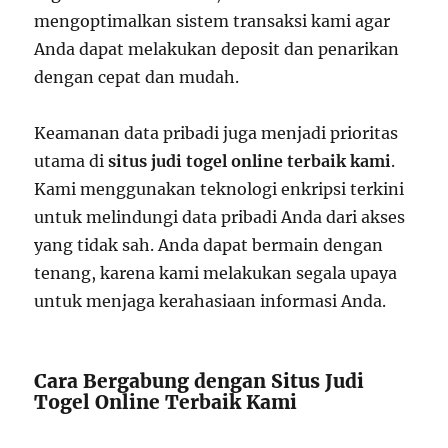
mengoptimalkan sistem transaksi kami agar
Anda dapat melakukan deposit dan penarikan
dengan cepat dan mudah.
Keamanan data pribadi juga menjadi prioritas
utama di
situs judi togel online terbaik kami
.
Kami menggunakan teknologi enkripsi terkini
untuk melindungi data pribadi Anda dari akses
yang tidak sah. Anda dapat bermain dengan
tenang, karena kami melakukan segala upaya
untuk menjaga kerahasiaan informasi Anda.
Cara Bergabung dengan Situs Judi
Togel Online Terbaik Kami