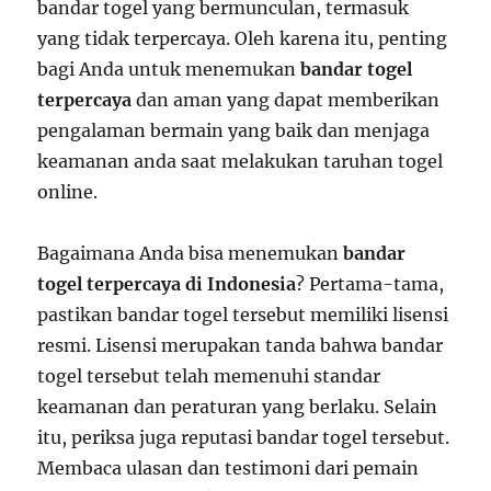
bandar togel yang bermunculan, termasuk
yang tidak terpercaya. Oleh karena itu, penting
bagi Anda untuk menemukan
bandar togel
terpercaya
dan aman yang dapat memberikan
pengalaman bermain yang baik dan menjaga
keamanan anda saat melakukan taruhan togel
online.
Bagaimana Anda bisa menemukan
bandar
togel terpercaya di Indonesia
? Pertama-tama,
pastikan bandar togel tersebut memiliki lisensi
resmi. Lisensi merupakan tanda bahwa bandar
togel tersebut telah memenuhi standar
keamanan dan peraturan yang berlaku. Selain
itu, periksa juga reputasi bandar togel tersebut.
Membaca ulasan dan testimoni dari pemain