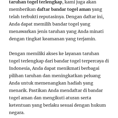
taruhan togel terlengkap
, kami juga akan
memberikan
daftar bandar togel aman
yang
telah terbukti reputasinya. Dengan daftar ini,
Anda dapat memilih bandar togel yang
menawarkan jenis taruhan yang Anda minati
dengan tingkat keamanan yang terjamin.
Dengan memiliki akses ke layanan taruhan
togel terlengkap dari bandar togel terpercaya di
Indonesia, Anda dapat menikmati berbagai
pilihan taruhan dan meningkatkan peluang
Anda untuk memenangkan hadiah yang
menarik. Pastikan Anda mendaftar di bandar
togel aman dan mengikuti aturan serta
ketentuan yang berlaku sesuai dengan hukum
negara.