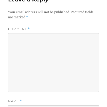
Your email address will not be published.
Required fields
are marked
*
COMMENT
*
NAME
*