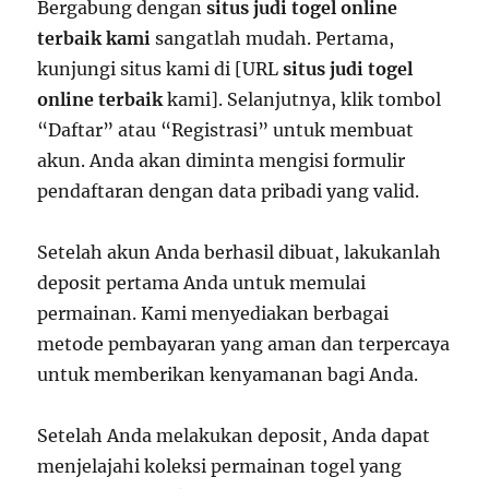
Bergabung dengan
situs judi togel online
terbaik kami
sangatlah mudah. Pertama,
kunjungi situs kami di [URL
situs judi togel
online terbaik
kami]. Selanjutnya, klik tombol
“Daftar” atau “Registrasi” untuk membuat
akun. Anda akan diminta mengisi formulir
pendaftaran dengan data pribadi yang valid.
Setelah akun Anda berhasil dibuat, lakukanlah
deposit pertama Anda untuk memulai
permainan. Kami menyediakan berbagai
metode pembayaran yang aman dan terpercaya
untuk memberikan kenyamanan bagi Anda.
Setelah Anda melakukan deposit, Anda dapat
menjelajahi koleksi permainan togel yang