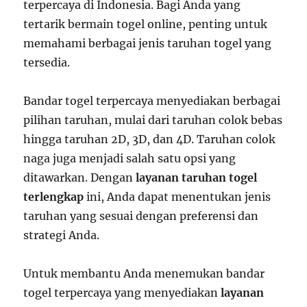
terpercaya di Indonesia. Bagi Anda yang
tertarik bermain togel online, penting untuk
memahami berbagai jenis taruhan togel yang
tersedia.
Bandar togel terpercaya menyediakan berbagai
pilihan taruhan, mulai dari taruhan colok bebas
hingga taruhan 2D, 3D, dan 4D. Taruhan colok
naga juga menjadi salah satu opsi yang
ditawarkan. Dengan
layanan taruhan togel
terlengkap
ini, Anda dapat menentukan jenis
taruhan yang sesuai dengan preferensi dan
strategi Anda.
Untuk membantu Anda menemukan bandar
togel terpercaya yang menyediakan
layanan