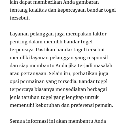
lain dapat memberikan Anda gambaran
tentang kualitas dan kepercayaan bandar togel
tersebut.
Layanan pelanggan juga merupakan faktor
penting dalam memilih bandar togel
terpercaya. Pastikan bandar togel tersebut
memiliki layanan pelanggan yang responsif
dan siap membantu Anda jika terjadi masalah
atau pertanyaan. Selain itu, perhatikan juga
opsi permainan yang tersedia. Bandar togel
terpercaya biasanya menyediakan berbagai
jenis taruhan togel yang lengkap untuk
memenuhi kebutuhan dan preferensi pemain.
Semua informasi ini akan membantu Anda