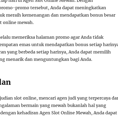
etiap hari di Agen Slot Online Mewah. Dengan
romo-promo tersebut, Anda dapat meningkatkan
uk meraih kemenangan dan mendapatkan bonus besar
ot online mewah.
selalu memeriksa halaman promo agar Anda tidak
empatan emas untuk mendapatkan bonus setiap harinya
n yang berbeda setiap harinya, Anda dapat memilih
ing menarik dan menguntungkan bagi Anda.
lan
udian slot online, mencari agen judi yang terpercaya da
galaman bermain yang mewah bukanlah hal yang
dengan kehadiran Agen Slot Online Mewah, Anda dapat