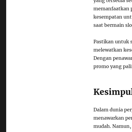
yang tersedia s
memanfaatkan p
kesempatan unt
saat bermain sl
Pastikan untuk 
melewatkan kes
Dengan penawara
promo yang pal
Kesimpu
Dalam dunia perj
menawarkan pen
mudah. Namun, 