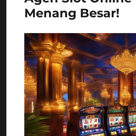
Menang Besar!