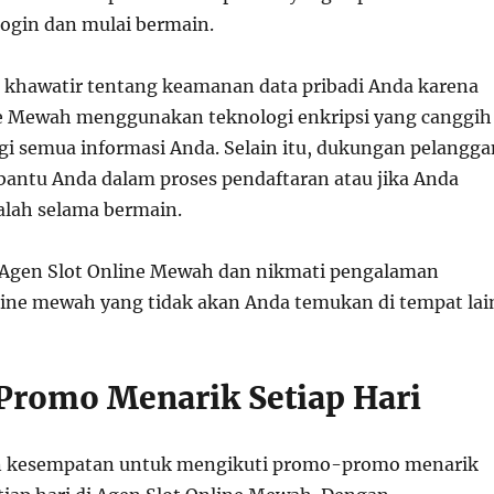
ogin dan mulai bermain.
u khawatir tentang keamanan data pribadi Anda karena
ne Mewah menggunakan teknologi enkripsi yang canggih
i semua informasi Anda. Selain itu, dukungan pelangga
bantu Anda dalam proses pendaftaran atau jika Anda
lah selama bermain.
i Agen Slot Online Mewah dan nikmati pengalaman
line mewah yang tidak akan Anda temukan di tempat lai
Promo Menarik Setiap Hari
n kesempatan untuk mengikuti promo-promo menarik