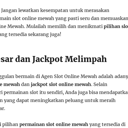
? Jangan lewatkan kesempatan untuk merasakan
main slot online mewah yang pasti seru dan memuaska
line Mewah. Mulailah memilih dan menikmati
pilihan slo
ng tersedia sekarang juga!
sar dan Jackpot Melimpah
ggulan bermain di Agen Slot Online Mewah adalah adan
ne mewah
dan
jackpot slot online mewah
. Selain
 permainan slot itu sendiri, Anda juga bisa mendapatk
n yang dapat meningkatkan peluang untuk meraih
ar.
 pilihan
permainan slot online mewah
yang tersedia di