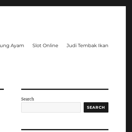
ung Ayam
Slot Online
Judi Tembak Ikan
Search
SEARCH