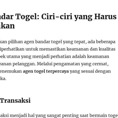
dar Togel: Ciri-ciri yang Harus
ikan
n pilihan agen bandar togel yang tepat, ada beberapa
 diperhatikan untuk memastikan keamanan dan kualitas
pek utama yang menjadi perhatian adalah keamanan
ayanan pelanggan. Melalui pengamatan yang cermat,
menemukan
agen togel terpercaya
yang sesuai dengan
ka.
Transaksi
ksi menjadi hal yang sangat penting saat bermain toge