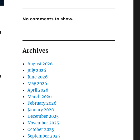
No comments to show.
a
Archives
August 2026
July 2026
n
June 2026
May 2026
April 2026
March 2026
February 2026
January 2026
December 2025
November 2025
October 2025
September 2025