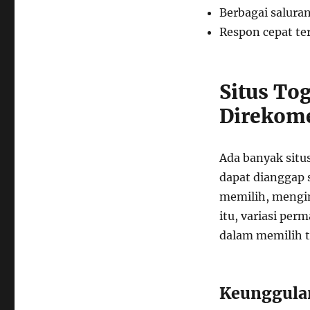
Berbagai saluran
Respon cepat te
Situs To
Direkom
Ada banyak situs
dapat dianggap 
memilih, mengin
itu, variasi pe
dalam memilih t
Keunggulan