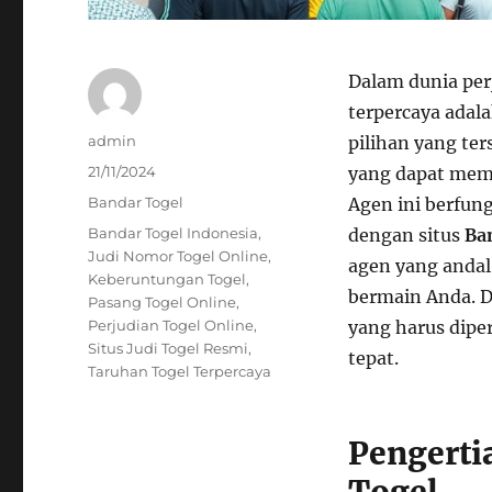
Dalam dunia per
terpercaya adal
Author
admin
pilihan yang te
Posted
21/11/2024
yang dapat mem
on
Categories
Bandar Togel
Agen ini berfun
Tags
Bandar Togel Indonesia
,
dengan situs
Ba
Judi Nomor Togel Online
,
agen yang anda
Keberuntungan Togel
,
bermain Anda. Da
Pasang Togel Online
,
Perjudian Togel Online
,
yang harus dip
Situs Judi Togel Resmi
,
tepat.
Taruhan Togel Terpercaya
Pengerti