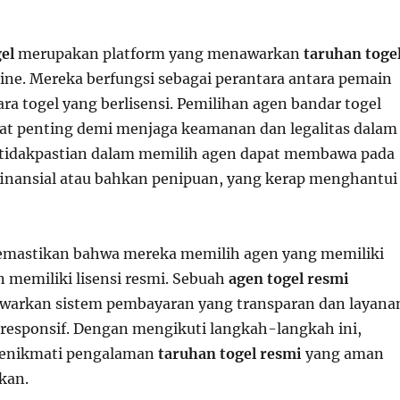
el
merupakan platform yang menawarkan
taruhan toge
ine. Mereka berfungsi sebagai perantara antara pemain
ra togel yang berlisensi. Pemilihan agen bandar togel
at penting demi menjaga keamanan dan legalitas dalam
etidakpastian dalam memilih agen dapat membawa pada
 finansial atau bahkan penipuan, yang kerap menghantui
emastikan bahwa mereka memilih agen yang memiliki
n memiliki lisensi resmi. Sebuah
agen togel resmi
rkan sistem pembayaran yang transparan dan layana
responsif. Dengan mengikuti langkah-langkah ini,
enikmati pengalaman
taruhan togel resmi
yang aman
kan.