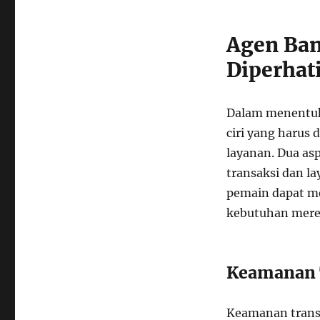
Agen Ban
Diperhat
Dalam menentuka
ciri yang harus
layanan. Dua as
transaksi dan l
pemain dapat 
kebutuhan mere
Keamanan 
Keamanan transa