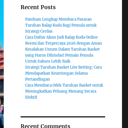
Recent Posts
Panduan Lengkap Membaca Pasaran
Taruhan Balap Kuda Bagi Pemula untuk
Strategi Cerdas
Cara Daftar Akun Judi Balap Kuda Online
Resmi dan Terpercaya 2026 dengan Aman
Kesalahan Umum Dalam Taruhan Basket
yang Harus Dihindari Pemain Pemula
Untuk Sukses Lebih Baik
Strategi Taruhan Basket Live Betting: Cara
Mendapatkan Keuntungan Selama
Pertandingan
Cara Membaca Odds Taruhan Basket untuk
Meningkatkan Peluang Menang Secara
Efektif
Recent Comments