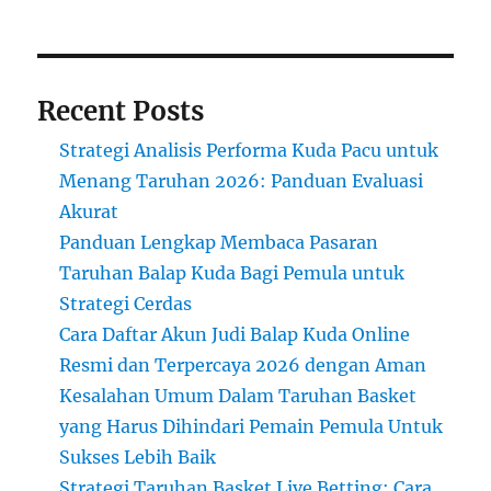
Recent Posts
Strategi Analisis Performa Kuda Pacu untuk
Menang Taruhan 2026: Panduan Evaluasi
Akurat
Panduan Lengkap Membaca Pasaran
Taruhan Balap Kuda Bagi Pemula untuk
Strategi Cerdas
Cara Daftar Akun Judi Balap Kuda Online
Resmi dan Terpercaya 2026 dengan Aman
Kesalahan Umum Dalam Taruhan Basket
yang Harus Dihindari Pemain Pemula Untuk
Sukses Lebih Baik
Strategi Taruhan Basket Live Betting: Cara