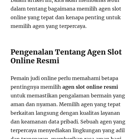
dalam tentang bagaimana memilih agen slot
online yang tepat dan kenapa penting untuk
memilih agen yang terpercaya.
Pengenalan Tentang Agen Slot
Online Resmi
Pemain judi online perlu memahami betapa
pentingnya memilih
agen slot online resmi
untuk memastikan pengalaman bermain yang
aman dan nyaman. Memilih agen yang tepat
berkaitan langsung dengan kualitas layanan
dan keamanan data pribadi. Sebuah agen yang
terpercaya menyediakan lingkungan yang adil
dan transparan, memberikan rasa aman bagi