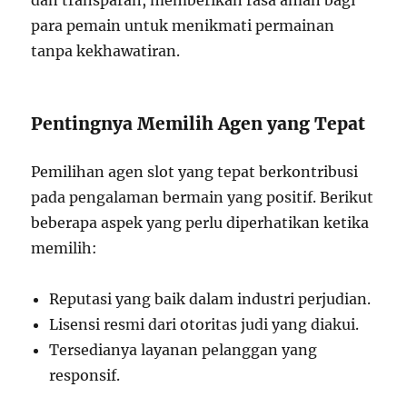
para pemain untuk menikmati permainan
tanpa kekhawatiran.
Pentingnya Memilih Agen yang Tepat
Pemilihan agen slot yang tepat berkontribusi
pada pengalaman bermain yang positif. Berikut
beberapa aspek yang perlu diperhatikan ketika
memilih:
Reputasi yang baik dalam industri perjudian.
Lisensi resmi dari otoritas judi yang diakui.
Tersedianya layanan pelanggan yang
responsif.