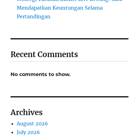
Mendapatkan Keuntungan Selama
Pertandingan
Recent Comments
No comments to show.
Archives
August 2026
July 2026