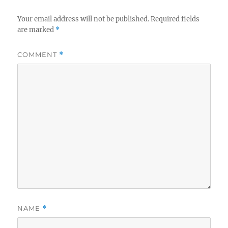
Your email address will not be published.
Required fields
are marked
*
COMMENT
*
NAME
*