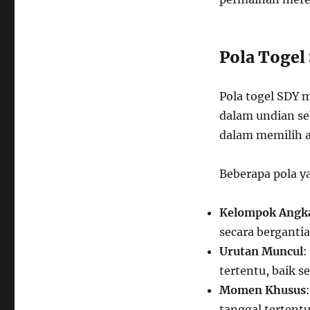
Pola Togel
Pola togel SDY 
dalam undian s
dalam memilih 
Beberapa pola y
Kelompok Angk
secara bergantia
Urutan Muncul
:
tertentu, baik 
Momen Khusus
tanggal tertentu