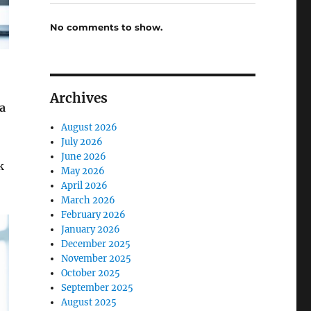
No comments to show.
Archives
a
August 2026
July 2026
June 2026
k
May 2026
April 2026
March 2026
February 2026
January 2026
December 2025
November 2025
October 2025
September 2025
August 2025