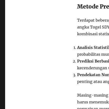
Metode Pre
Terdapat beber
angka Togel SDY
kombinasi statis
Analisis Statisti
probabilitas mu
Prediksi Berbasi
kecenderungan 
Pendekatan Nu
penting atau an
Masing-masing 
harus menemuka
permainan mere