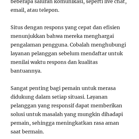
beberapa saluran komunikasi, seperti live chat,
email, atau telepon.
Situs dengan respons yang cepat dan efisien
menunjukkan bahwa mereka menghargai
pengalaman pengguna. Cobalah menghubungi
layanan pelanggan sebelum mendaftar untuk
menilai waktu respons dan kualitas
bantuannya.
Sangat penting bagi pemain untuk merasa
didukung dalam setiap situasi. Layanan
pelanggan yang responsif dapat memberikan
solusi untuk masalah yang mungkin dihadapi
pemain, sehingga meningkatkan rasa aman
saat bermain.