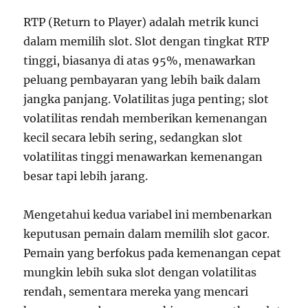
RTP (Return to Player) adalah metrik kunci
dalam memilih slot. Slot dengan tingkat RTP
tinggi, biasanya di atas 95%, menawarkan
peluang pembayaran yang lebih baik dalam
jangka panjang. Volatilitas juga penting; slot
volatilitas rendah memberikan kemenangan
kecil secara lebih sering, sedangkan slot
volatilitas tinggi menawarkan kemenangan
besar tapi lebih jarang.
Mengetahui kedua variabel ini membenarkan
keputusan pemain dalam memilih slot gacor.
Pemain yang berfokus pada kemenangan cepat
mungkin lebih suka slot dengan volatilitas
rendah, sementara mereka yang mencari