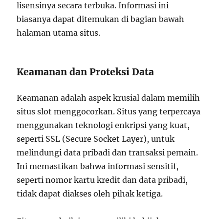
lisensinya secara terbuka. Informasi ini
biasanya dapat ditemukan di bagian bawah
halaman utama situs.
Keamanan dan Proteksi Data
Keamanan adalah aspek krusial dalam memilih
situs slot menggocorkan. Situs yang terpercaya
menggunakan teknologi enkripsi yang kuat,
seperti SSL (Secure Socket Layer), untuk
melindungi data pribadi dan transaksi pemain.
Ini memastikan bahwa informasi sensitif,
seperti nomor kartu kredit dan data pribadi,
tidak dapat diakses oleh pihak ketiga.