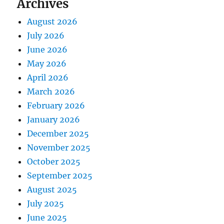
Archives
August 2026
July 2026
June 2026
May 2026
April 2026
March 2026
February 2026
January 2026
December 2025
November 2025
October 2025
September 2025
August 2025
July 2025
June 2025