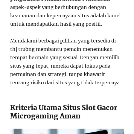
aspek-aspek yang berhubungan dengan
keamanan dan kepercayaan situs adalah kunci
untuk mendapatkan hasil yang positif.
Mendalami berbagai pilihan yang tersedia di
thị trường membantu pemain menemukan
tempat bermain yang sesuai. Dengan memilih
situs yang tepat, mereka dapat fokus pada
permainan dan strategi, tanpa khawatir
tentang risiko dari situs yang tidak terpercaya.
Kriteria Utama Situs Slot Gacor
Microgaming Aman