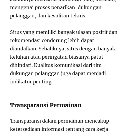
mengenai proses penarikan, dukungan
pelanggan, dan kesulitan teknis.
Situs yang memiliki banyak ulasan positif dan
rekomendasi cenderung lebih dapat
diandalkan. Sebaliknya, situs dengan banyak
keluhan atau peringatan biasanya patut
dihindari. Kualitas komunikasi dari tim
dukungan pelanggan juga dapat menjadi
indikator penting.
Transparansi Permainan
Transparansi dalam permainan mencakup
ketersediaan informasi tentang cara kerja