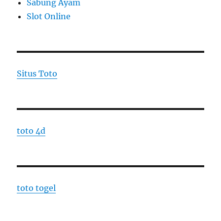
Sabung Ayam
Slot Online
Situs Toto
toto 4d
toto togel