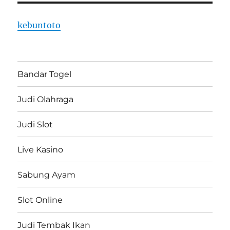
kebuntoto
Bandar Togel
Judi Olahraga
Judi Slot
Live Kasino
Sabung Ayam
Slot Online
Judi Tembak Ikan