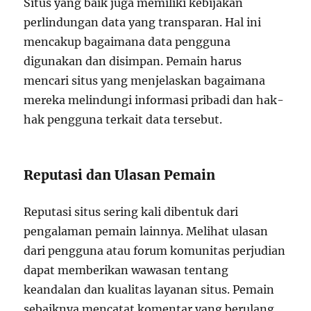
Situs yang baik juga memiliki kebijakan
perlindungan data yang transparan. Hal ini
mencakup bagaimana data pengguna
digunakan dan disimpan. Pemain harus
mencari situs yang menjelaskan bagaimana
mereka melindungi informasi pribadi dan hak-
hak pengguna terkait data tersebut.
Reputasi dan Ulasan Pemain
Reputasi situs sering kali dibentuk dari
pengalaman pemain lainnya. Melihat ulasan
dari pengguna atau forum komunitas perjudian
dapat memberikan wawasan tentang
keandalan dan kualitas layanan situs. Pemain
sebaiknya mencatat komentar yang berulang