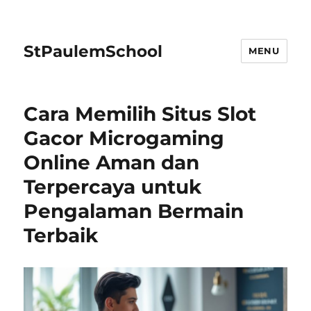
StPaulemSchool
MENU
Cara Memilih Situs Slot
Gacor Microgaming
Online Aman dan
Terpercaya untuk
Pengalaman Bermain
Terbaik