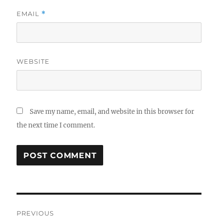
EMAIL
*
WEBSITE
Save my name, email, and website in this browser for
the next time I comment.
Post
PREVIOUS