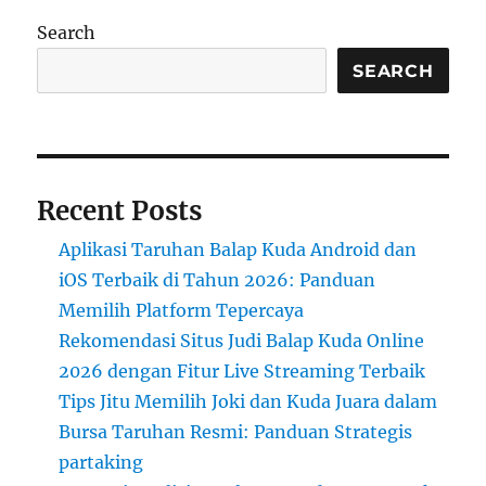
Search
SEARCH
Recent Posts
Aplikasi Taruhan Balap Kuda Android dan
iOS Terbaik di Tahun 2026: Panduan
Memilih Platform Tepercaya
Rekomendasi Situs Judi Balap Kuda Online
2026 dengan Fitur Live Streaming Terbaik
Tips Jitu Memilih Joki dan Kuda Juara dalam
Bursa Taruhan Resmi: Panduan Strategis
partaking