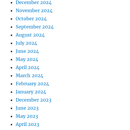
December 2024
November 2024
October 2024
September 2024
August 2024
July 2024
June 2024
May 2024
April 2024
March 2024
February 2024
January 2024
December 2023
June 2023
May 2023
April 2023