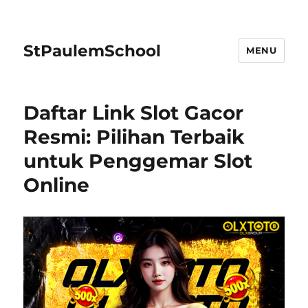
StPaulemSchool
MENU
Daftar Link Slot Gacor
Resmi: Pilihan Terbaik
untuk Penggemar Slot
Online