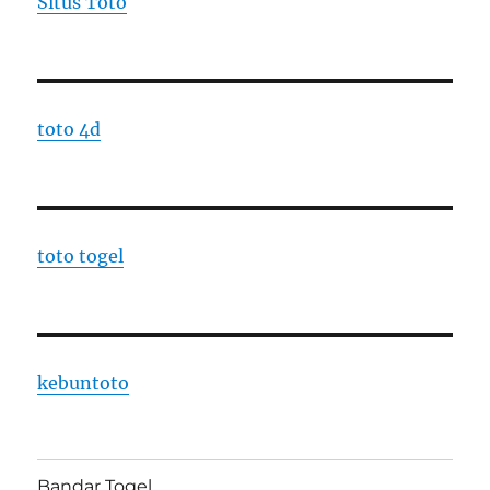
Situs Toto
toto 4d
toto togel
kebuntoto
Bandar Togel