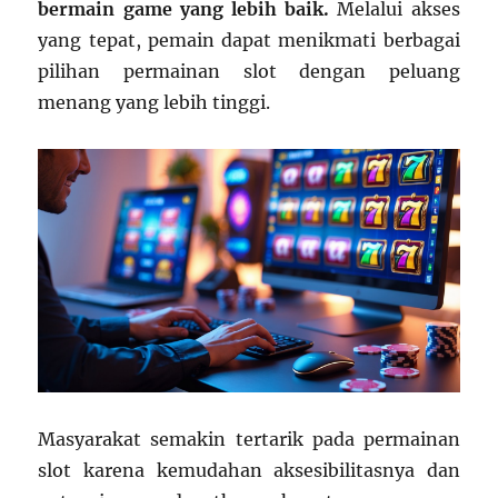
bermain game yang lebih baik.
Melalui akses
yang tepat, pemain dapat menikmati berbagai
pilihan permainan slot dengan peluang
menang yang lebih tinggi.
Masyarakat semakin tertarik pada permainan
slot karena kemudahan aksesibilitasnya dan