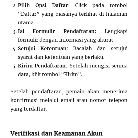
Pilih Opsi Daftar
: Click pada tombol
“Daftar” yang biasanya terlihat di halaman
utama.
Isi Formulir Pendaftaran
: Lengkapi
formulir dengan informasi yang akurat.
Setujui Ketentuan
: Bacalah dan setujui
syarat dan ketentuan yang berlaku.
Kirim Pendaftaran
: Setelah mengisi semua
data, klik tombol “Kirim”.
Setelah pendaftaran, pemain akan menerima
konfirmasi melalui email atau nomor telepon
yang terdaftar.
Verifikasi dan Keamanan Akun