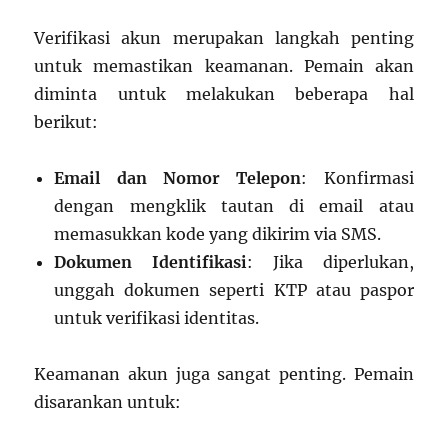
Verifikasi akun merupakan langkah penting
untuk memastikan keamanan. Pemain akan
diminta untuk melakukan beberapa hal
berikut:
Email dan Nomor Telepon
: Konfirmasi
dengan mengklik tautan di email atau
memasukkan kode yang dikirim via SMS.
Dokumen Identifikasi
: Jika diperlukan,
unggah dokumen seperti KTP atau paspor
untuk verifikasi identitas.
Keamanan akun juga sangat penting. Pemain
disarankan untuk: