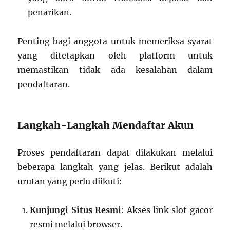
penarikan.
Penting bagi anggota untuk memeriksa syarat
yang ditetapkan oleh platform untuk
memastikan tidak ada kesalahan dalam
pendaftaran.
Langkah-Langkah Mendaftar Akun
Proses pendaftaran dapat dilakukan melalui
beberapa langkah yang jelas. Berikut adalah
urutan yang perlu diikuti:
Kunjungi Situs Resmi
: Akses link slot gacor
resmi melalui browser.