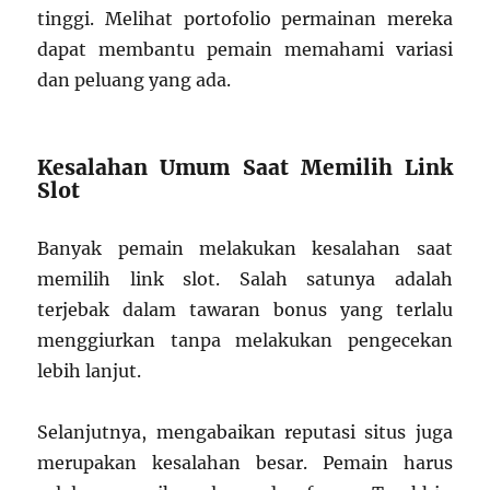
tinggi. Melihat portofolio permainan mereka
dapat membantu pemain memahami variasi
dan peluang yang ada.
Kesalahan Umum Saat Memilih Link
Slot
Banyak pemain melakukan kesalahan saat
memilih link slot. Salah satunya adalah
terjebak dalam tawaran bonus yang terlalu
menggiurkan tanpa melakukan pengecekan
lebih lanjut.
Selanjutnya, mengabaikan reputasi situs juga
merupakan kesalahan besar. Pemain harus