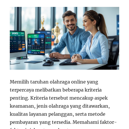
Memilih taruhan olahraga online yang
terpercaya melibatkan beberapa kriteria
penting. Kriteria tersebut mencakup aspek
keamanan, jenis olahraga yang ditawarkan,
kualitas layanan pelanggan, serta metode
pembayaran yang tersedia. Memahami faktor-