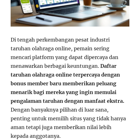
Di tengah perkembangan pesat industri
taruhan olahraga online, pemain sering
mencari platform yang dapat dipercaya dan
menawarkan berbagai keuntungan.
Daftar
taruhan olahraga online terpercaya dengan
bonus member baru memberikan peluang
menarik bagi mereka yang ingin memulai
pengalaman taruhan dengan manfaat ekstra.
Dengan banyaknya pilihan di luar sana,
penting untuk memilih situs yang tidak hanya
aman tetapi juga memberikan nilai lebih
kepada anggotanya.