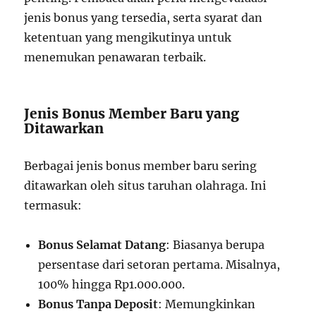
jenis bonus yang tersedia, serta syarat dan
ketentuan yang mengikutinya untuk
menemukan penawaran terbaik.
Jenis Bonus Member Baru yang
Ditawarkan
Berbagai jenis bonus member baru sering
ditawarkan oleh situs taruhan olahraga. Ini
termasuk:
Bonus Selamat Datang
: Biasanya berupa
persentase dari setoran pertama. Misalnya,
100% hingga Rp1.000.000.
Bonus Tanpa Deposit
: Memungkinkan