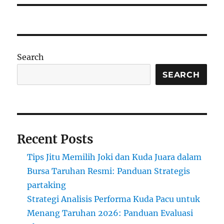
Search
SEARCH
Recent Posts
Tips Jitu Memilih Joki dan Kuda Juara dalam
Bursa Taruhan Resmi: Panduan Strategis
partaking
Strategi Analisis Performa Kuda Pacu untuk
Menang Taruhan 2026: Panduan Evaluasi