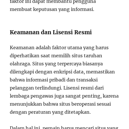
faktor ini dapat membantu pengguna
membuat keputusan yang informasi.
Keamanan dan Lisensi Resmi
Keamanan adalah faktor utama yang harus
diperhatikan saat memilih situs taruhan
olahraga. Situs yang terpercaya biasanya
dilengkapi dengan enkripsi data, memastikan
bahwa informasi pribadi dan transaksi
pelanggan terlindungi. Lisensi resmi dari
lembaga pengawas juga sangat penting, karena
menunjukkan bahwa situs beroperasi sesuai
dengan peraturan yang ditetapkan.
Dalam hal ini, pemain harus mencari situs yang