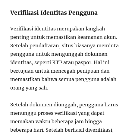
Verifikasi Identitas Pengguna
Verifikasi identitas merupakan langkah
penting untuk memastikan keamanan akun.
Setelah pendaftaran, situs biasanya meminta
pengguna untuk mengunggah dokumen
identitas, seperti KTP atau paspor. Hal ini
bertujuan untuk mencegah penipuan dan
memastikan bahwa semua pengguna adalah
orang yang sah.
Setelah dokumen diunggah, pengguna harus
menunggu proses verifikasi yang dapat
memakan waktu beberapa jam hingga
beberapa hari. Setelah berhasil diverifikasi,