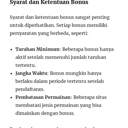
Syarat dan Ketentuan Bonus
Syarat dan ketentuan bonus sangat penting
untuk diperhatikan. Setiap bonus memiliki
persyaratan yang berbeda, seperti:
Taruhan Minimum
: Beberapa bonus hanya
aktif setelah memenuhi jumlah taruhan
tertentu.
Jangka Waktu
: Bonus mungkin hanya
berlaku dalam periode tertentu setelah
pendaftaran.
Pembatasan Permainan
: Beberapa situs
membatasi jenis permainan yang bisa
dimainkan dengan bonus.