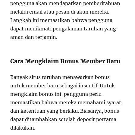
pengguna akan mendapatkan pemberitahuan
melalui email atau pesan di akun mereka.
Langkah ini memastikan bahwa pengguna
dapat menikmati pengalaman taruhan yang
aman dan terjamin.
Cara Mengklaim Bonus Member Baru
Banyak situs taruhan menawarkan bonus
untuk member baru sebagai insentif. Untuk
mengklaim bonus ini, pengguna perlu
memastikan bahwa mereka memahami syarat
dan ketentuan yang berlaku. Biasanya, bonus
dapat ditambahkan setelah deposit pertama
dilakukan.