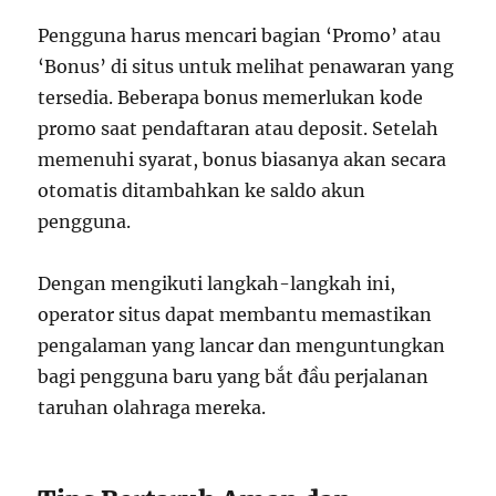
Pengguna harus mencari bagian ‘Promo’ atau
‘Bonus’ di situs untuk melihat penawaran yang
tersedia. Beberapa bonus memerlukan kode
promo saat pendaftaran atau deposit. Setelah
memenuhi syarat, bonus biasanya akan secara
otomatis ditambahkan ke saldo akun
pengguna.
Dengan mengikuti langkah-langkah ini,
operator situs dapat membantu memastikan
pengalaman yang lancar dan menguntungkan
bagi pengguna baru yang bắt đầu perjalanan
taruhan olahraga mereka.