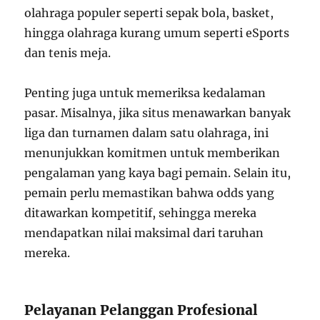
olahraga populer seperti sepak bola, basket,
hingga olahraga kurang umum seperti eSports
dan tenis meja.
Penting juga untuk memeriksa kedalaman
pasar. Misalnya, jika situs menawarkan banyak
liga dan turnamen dalam satu olahraga, ini
menunjukkan komitmen untuk memberikan
pengalaman yang kaya bagi pemain. Selain itu,
pemain perlu memastikan bahwa odds yang
ditawarkan kompetitif, sehingga mereka
mendapatkan nilai maksimal dari taruhan
mereka.
Pelayanan Pelanggan Profesional