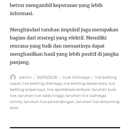
bettor mengambil keputusan yang lebih
informasi.
Menghindari taruhan impulsif juga merupakan
bagian dari strategi yang efektif. Memiliki
rencana yang baik dan menaatinya dapat
menghasilkan hasil yang lebih positif di jangka
panjang.
Author
Posted
Categories
Tags
admin
20/03/2026
Judi Olahraga
live betting
on
cepat
,
live betting olahraga
,
live betting sepak bola
,
live
betting terpercaya
,
live sportsbook terbaik
,
taruhan bola
live
,
taruhan live odds tinggi
,
taruhan live olahraga
online
,
taruhan live pertandingan
,
taruhan live streaming
bola