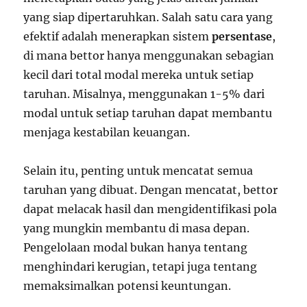
yang siap dipertaruhkan. Salah satu cara yang
efektif adalah menerapkan sistem
persentase
,
di mana bettor hanya menggunakan sebagian
kecil dari total modal mereka untuk setiap
taruhan. Misalnya, menggunakan 1-5% dari
modal untuk setiap taruhan dapat membantu
menjaga kestabilan keuangan.
Selain itu, penting untuk mencatat semua
taruhan yang dibuat. Dengan mencatat, bettor
dapat melacak hasil dan mengidentifikasi pola
yang mungkin membantu di masa depan.
Pengelolaan modal bukan hanya tentang
menghindari kerugian, tetapi juga tentang
memaksimalkan potensi keuntungan.