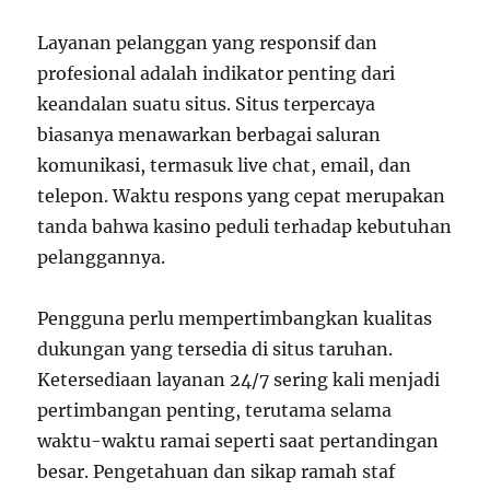
Layanan pelanggan yang responsif dan
profesional adalah indikator penting dari
keandalan suatu situs. Situs terpercaya
biasanya menawarkan berbagai saluran
komunikasi, termasuk live chat, email, dan
telepon. Waktu respons yang cepat merupakan
tanda bahwa kasino peduli terhadap kebutuhan
pelanggannya.
Pengguna perlu mempertimbangkan kualitas
dukungan yang tersedia di situs taruhan.
Ketersediaan layanan 24/7 sering kali menjadi
pertimbangan penting, terutama selama
waktu-waktu ramai seperti saat pertandingan
besar. Pengetahuan dan sikap ramah staf