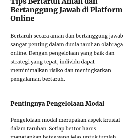
Tips Bertaruh Aman dan
Bertanggung Jawab di Platform
Online
Bertaruh secara aman dan bertanggung jawab
sangat penting dalam dunia taruhan olahraga
online. Dengan pengelolaan yang baik dan
strategi yang tepat, individu dapat
meminimalkan risiko dan meningkatkan
pengalaman bertaruh.
Pentingnya Pengelolaan Modal
Pengelolaan modal merupakan aspek krusial
dalam taruhan. Setiap bettor harus
menetapkan batas yang jelas untuk jumlah