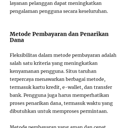
layanan pelanggan dapat meningkatkan
pengalaman pengguna secara keseluruhan.
Metode Pembayaran dan Penarikan
Dana
Fleksibilitas dalam metode pembayaran adalah
salah satu kriteria yang meningkatkan
kenyamanan pengguna. Situs taruhan
terpercaya menawarkan berbagai metode,
termasuk kartu kredit, e-wallet, dan transfer
bank. Pengguna juga harus memperhatikan
proses penarikan dana, termasuk waktu yang
dibutuhkan untuk memproses permintaan.
Metode pembayaran yang aman dan cepat