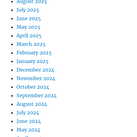
August 2025
July 2025
June 2025
May 2025
April 2025
March 2025
February 2025
January 2025
December 2024
November 2024
October 2024
September 2024
August 2024
July 2024
June 2024
May 2024