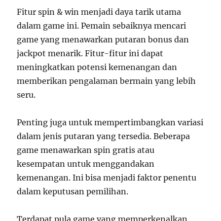
Fitur spin & win menjadi daya tarik utama
dalam game ini. Pemain sebaiknya mencari
game yang menawarkan putaran bonus dan
jackpot menarik. Fitur-fitur ini dapat
meningkatkan potensi kemenangan dan
memberikan pengalaman bermain yang lebih
seru.
Penting juga untuk mempertimbangkan variasi
dalam jenis putaran yang tersedia. Beberapa
game menawarkan spin gratis atau
kesempatan untuk menggandakan
kemenangan. Ini bisa menjadi faktor penentu
dalam keputusan pemilihan.
Terdapat pula game yang memperkenalkan