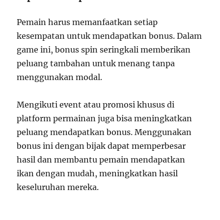
Pemain harus memanfaatkan setiap
kesempatan untuk mendapatkan bonus. Dalam
game ini, bonus spin seringkali memberikan
peluang tambahan untuk menang tanpa
menggunakan modal.
Mengikuti event atau promosi khusus di
platform permainan juga bisa meningkatkan
peluang mendapatkan bonus. Menggunakan
bonus ini dengan bijak dapat memperbesar
hasil dan membantu pemain mendapatkan
ikan dengan mudah, meningkatkan hasil
keseluruhan mereka.