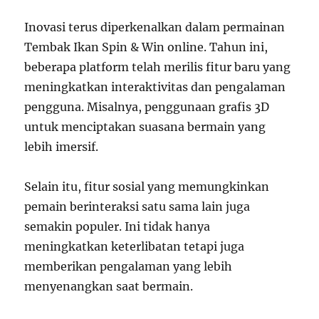
Inovasi terus diperkenalkan dalam permainan
Tembak Ikan Spin & Win online. Tahun ini,
beberapa platform telah merilis fitur baru yang
meningkatkan interaktivitas dan pengalaman
pengguna. Misalnya, penggunaan grafis 3D
untuk menciptakan suasana bermain yang
lebih imersif.
Selain itu, fitur sosial yang memungkinkan
pemain berinteraksi satu sama lain juga
semakin populer. Ini tidak hanya
meningkatkan keterlibatan tetapi juga
memberikan pengalaman yang lebih
menyenangkan saat bermain.