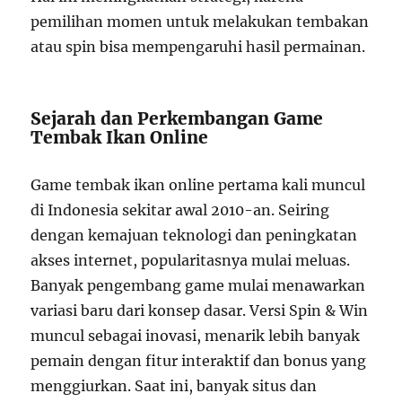
pemilihan momen untuk melakukan tembakan
atau spin bisa mempengaruhi hasil permainan.
Sejarah dan Perkembangan Game
Tembak Ikan Online
Game tembak ikan online pertama kali muncul
di Indonesia sekitar awal 2010-an. Seiring
dengan kemajuan teknologi dan peningkatan
akses internet, popularitasnya mulai meluas.
Banyak pengembang game mulai menawarkan
variasi baru dari konsep dasar. Versi Spin & Win
muncul sebagai inovasi, menarik lebih banyak
pemain dengan fitur interaktif dan bonus yang
menggiurkan. Saat ini, banyak situs dan