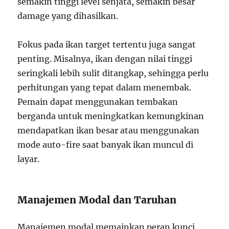
semakin tinggi level senjata, semakin besar
damage yang dihasilkan.
Fokus pada ikan target tertentu juga sangat
penting. Misalnya, ikan dengan nilai tinggi
seringkali lebih sulit ditangkap, sehingga perlu
perhitungan yang tepat dalam menembak.
Pemain dapat menggunakan tembakan
berganda untuk meningkatkan kemungkinan
mendapatkan ikan besar atau menggunakan
mode auto-fire saat banyak ikan muncul di
layar.
Manajemen Modal dan Taruhan
Manajemen modal memainkan peran kunci