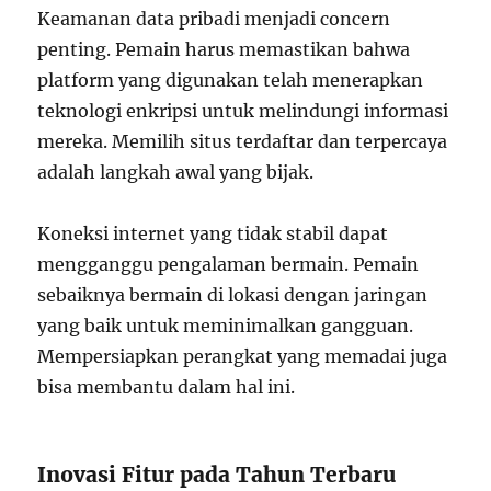
Keamanan data pribadi menjadi concern
penting. Pemain harus memastikan bahwa
platform yang digunakan telah menerapkan
teknologi enkripsi untuk melindungi informasi
mereka. Memilih situs terdaftar dan terpercaya
adalah langkah awal yang bijak.
Koneksi internet yang tidak stabil dapat
mengganggu pengalaman bermain. Pemain
sebaiknya bermain di lokasi dengan jaringan
yang baik untuk meminimalkan gangguan.
Mempersiapkan perangkat yang memadai juga
bisa membantu dalam hal ini.
Inovasi Fitur pada Tahun Terbaru