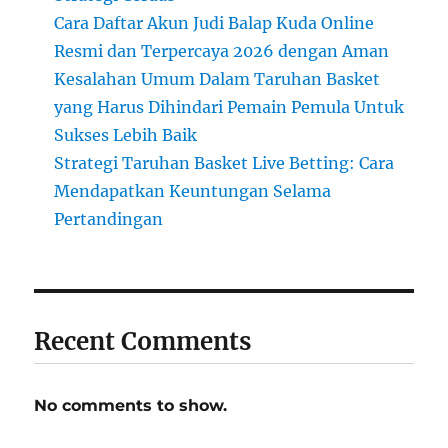
Cara Daftar Akun Judi Balap Kuda Online
Resmi dan Terpercaya 2026 dengan Aman
Kesalahan Umum Dalam Taruhan Basket
yang Harus Dihindari Pemain Pemula Untuk
Sukses Lebih Baik
Strategi Taruhan Basket Live Betting: Cara
Mendapatkan Keuntungan Selama
Pertandingan
Recent Comments
No comments to show.