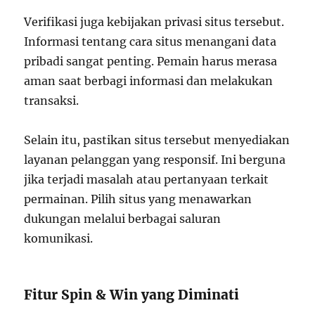
Verifikasi juga kebijakan privasi situs tersebut.
Informasi tentang cara situs menangani data
pribadi sangat penting. Pemain harus merasa
aman saat berbagi informasi dan melakukan
transaksi.
Selain itu, pastikan situs tersebut menyediakan
layanan pelanggan yang responsif. Ini berguna
jika terjadi masalah atau pertanyaan terkait
permainan. Pilih situs yang menawarkan
dukungan melalui berbagai saluran
komunikasi.
Fitur Spin & Win yang Diminati