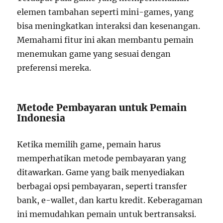
elemen tambahan seperti mini-games, yang
bisa meningkatkan interaksi dan kesenangan.
Memahami fitur ini akan membantu pemain
menemukan game yang sesuai dengan
preferensi mereka.
Metode Pembayaran untuk Pemain
Indonesia
Ketika memilih game, pemain harus
memperhatikan metode pembayaran yang
ditawarkan. Game yang baik menyediakan
berbagai opsi pembayaran, seperti transfer
bank, e-wallet, dan kartu kredit. Keberagaman
ini memudahkan pemain untuk bertransaksi.