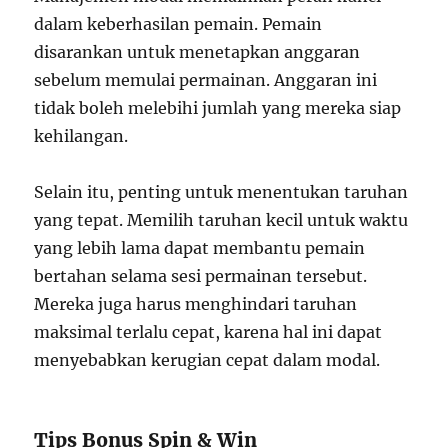
dalam keberhasilan pemain. Pemain
disarankan untuk menetapkan anggaran
sebelum memulai permainan. Anggaran ini
tidak boleh melebihi jumlah yang mereka siap
kehilangan.
Selain itu, penting untuk menentukan taruhan
yang tepat. Memilih taruhan kecil untuk waktu
yang lebih lama dapat membantu pemain
bertahan selama sesi permainan tersebut.
Mereka juga harus menghindari taruhan
maksimal terlalu cepat, karena hal ini dapat
menyebabkan kerugian cepat dalam modal.
Tips Bonus Spin & Win