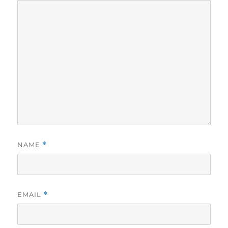
NAME
*
EMAIL
*