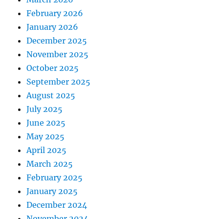
February 2026
January 2026
December 2025
November 2025
October 2025
September 2025
August 2025
July 2025
June 2025
May 2025
April 2025
March 2025
February 2025
January 2025
December 2024
November 2024