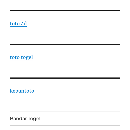
toto 4d
toto togel
kebuntoto
Bandar Togel