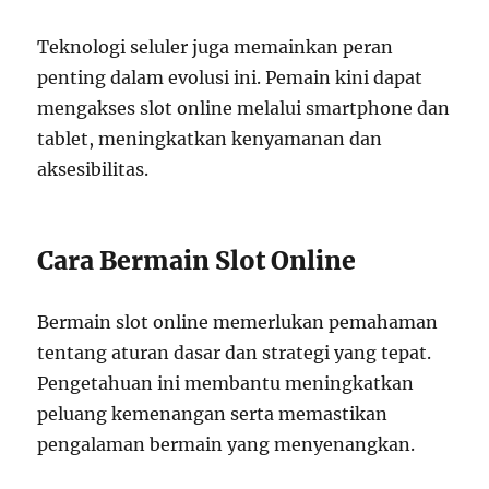
Teknologi seluler juga memainkan peran
penting dalam evolusi ini. Pemain kini dapat
mengakses slot online melalui smartphone dan
tablet, meningkatkan kenyamanan dan
aksesibilitas.
Cara Bermain Slot Online
Bermain slot online memerlukan pemahaman
tentang aturan dasar dan strategi yang tepat.
Pengetahuan ini membantu meningkatkan
peluang kemenangan serta memastikan
pengalaman bermain yang menyenangkan.