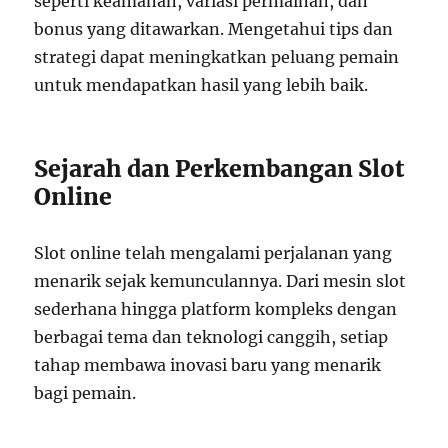
seperti keamanan, variasi permainan, dan
bonus yang ditawarkan. Mengetahui tips dan
strategi dapat meningkatkan peluang pemain
untuk mendapatkan hasil yang lebih baik.
Sejarah dan Perkembangan Slot
Online
Slot online telah mengalami perjalanan yang
menarik sejak kemunculannya. Dari mesin slot
sederhana hingga platform kompleks dengan
berbagai tema dan teknologi canggih, setiap
tahap membawa inovasi baru yang menarik
bagi pemain.