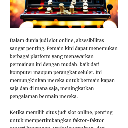
Dalam dunia judi slot online, aksesibilitas
sangat penting. Pemain kini dapat menemukan
berbagai platform yang menawarkan
permainan ini dengan mudah, baik dari
komputer maupun perangkat seluler. Ini
memungkinkan mereka untuk bermain kapan
saja dan di mana saja, meningkatkan
pengalaman bermain mereka.
Ketika memilih situs judi slot online, penting
untuk mempertimbangkan faktor-faktor