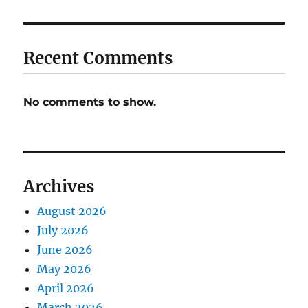
Recent Comments
No comments to show.
Archives
August 2026
July 2026
June 2026
May 2026
April 2026
March 2026