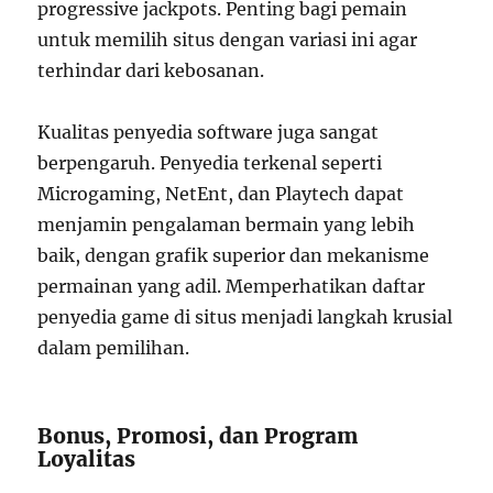
progressive jackpots. Penting bagi pemain
untuk memilih situs dengan variasi ini agar
terhindar dari kebosanan.
Kualitas penyedia software juga sangat
berpengaruh. Penyedia terkenal seperti
Microgaming, NetEnt, dan Playtech dapat
menjamin pengalaman bermain yang lebih
baik, dengan grafik superior dan mekanisme
permainan yang adil. Memperhatikan daftar
penyedia game di situs menjadi langkah krusial
dalam pemilihan.
Bonus, Promosi, dan Program
Loyalitas