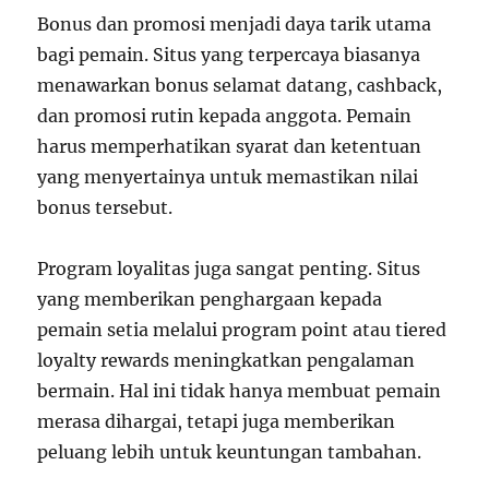
Bonus dan promosi menjadi daya tarik utama
bagi pemain. Situs yang terpercaya biasanya
menawarkan bonus selamat datang, cashback,
dan promosi rutin kepada anggota. Pemain
harus memperhatikan syarat dan ketentuan
yang menyertainya untuk memastikan nilai
bonus tersebut.
Program loyalitas juga sangat penting. Situs
yang memberikan penghargaan kepada
pemain setia melalui program point atau tiered
loyalty rewards meningkatkan pengalaman
bermain. Hal ini tidak hanya membuat pemain
merasa dihargai, tetapi juga memberikan
peluang lebih untuk keuntungan tambahan.