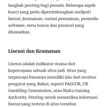
langkah penting bagi pemain. Beberapa aspek
kunci yang perlu dipertimbangkan meliputi
lisensi, keamanan, variasi permainan, penyedia
software, serta bonus dan promosi yang
ditawarkan.
Lisensi dan Keamanan
Lisensi adalah indikator utama dari
kepercayaan sebuah situs judi. Situs yang
terpercaya biasanya memiliki izin dari otoritas
pengatur yang diakui, seperti PAGCOR, UK
Gambling Commission, atau Malta Gaming
Authority. Penting untuk memeriksa informasi
lisensi yang tertera di situs tersebut.