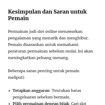
Kesimpulan dan Saran untuk
Pemain
Permainan judi slot online menawarkan
pengalaman yang menarik dan menghibur.
Pemain disarankan untuk memahami
peraturan permainan sebelum mulai. Ini akan
meningkatkan peluang menang.
Beberapa saran penting untuk pemain
meliputi:
Tetapkan anggaran
: Tentukan batas
pengeluaran sebelum bermain.
Pilih permainan dengan bijak
: Cari slot