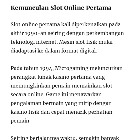
Kemunculan Slot Online Pertama
Slot online pertama kali diperkenalkan pada
akhir 1990-an seiring dengan perkembangan
teknologi internet. Mesin slot fisik mulai
diadaptasi ke dalam format digital.
Pada tahun 1994, Microgaming meluncurkan
perangkat lunak kasino pertama yang
memungkinkan pemain memainkan slot
secara online. Game ini menawarkan
pengalaman bermain yang mirip dengan
kasino fisik dan cepat menarik perhatian
pemain.
Seiring berjalannya waktu, semakin banyak