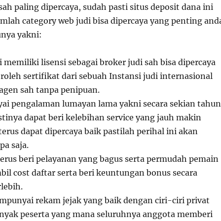
 sah paling dipercaya, sudah pasti situs deposit dana ini
lah category web judi bisa dipercaya yang penting and
unya yakni:
i memiliki lisensi sebagai broker judi sah bisa dipercaya
leh sertifikat dari sebuah Instansi judi internasional
i agen sah tanpa penipuan.
yai pengalaman lumayan lama yakni secara sekian tahun
stinya dapat beri kelebihan service yang jauh makin
terus dapat dipercaya baik pastilah perihal ini akan
pa saja.
erus beri pelayanan yang bagus serta permudah pemain
il cost daftar serta beri keuntungan bonus secara
lebih.
empunyai rekam jejak yang baik dengan ciri-ciri privat
anyak peserta yang mana seluruhnya anggota memberi