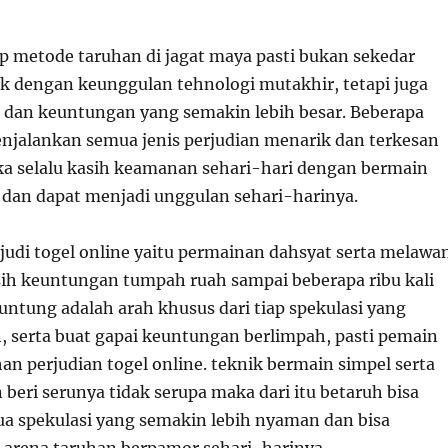
p metode taruhan di jagat maya pasti bukan sekedar
k dengan keunggulan tehnologi mutakhir, tetapi juga
dan keuntungan yang semakin lebih besar. Beberapa
menjalankan semua jenis perjudian menarik dan terkesan
ka selalu kasih keamanan sehari-hari dengan bermain
dan dapat menjadi unggulan sehari-harinya.
judi togel online yaitu permainan dahsyat serta melawa
ih keuntungan tumpah ruah sampai beberapa ribu kali
untung adalah arah khusus dari tiap spekulasi yang
, serta buat gapai keuntungan berlimpah, pasti pemain
an perjudian togel online. teknik bermain simpel serta
eri serunya tidak serupa maka dari itu betaruh bisa
 spekulasi yang semakin lebih nyaman dan bisa