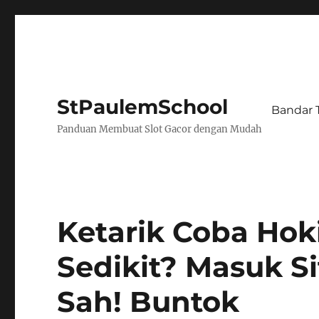
StPaulemSchool
Bandar 
Panduan Membuat Slot Gacor dengan Mudah
Ketarik Coba Hok
Sedikit? Masuk S
Sah! Buntok