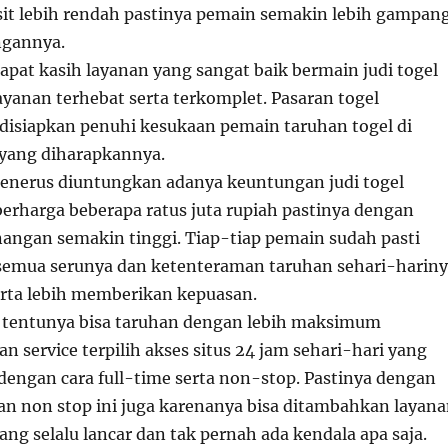
sit lebih rendah pastinya pemain semakin lebih gampan
ngannya.
apat kasih layanan yang sangat baik bermain judi togel
yanan terhebat serta terkomplet. Pasaran togel
 disiapkan penuhi kesukaan pemain taruhan togel di
yang diharapkannya.
enerus diuntungkan adanya keuntungan judi togel
erharga beberapa ratus juta rupiah pastinya dengan
angan semakin tinggi. Tiap-tiap pemain sudah pasti
semua serunya dan ketenteraman taruhan sehari-harin
erta lebih memberikan kepuasan.
a tentunya bisa taruhan dengan lebih maksimum
n service terpilih akses situs 24 jam sehari-hari yang
 dengan cara full-time serta non-stop. Pastinya dengan
an non stop ini juga karenanya bisa ditambahkan layan
ang selalu lancar dan tak pernah ada kendala apa saja.