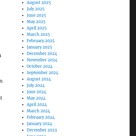
August 2025
July 2025
June 2025
May 2025
April 2025
March 2025
February 2025
January 2025
December 2024
m
November 2024
October 2024
September 2024
August 2024
in
July 2024
June 2024
t
May 2024
April 2024
March 2024
February 2024
January 2024
December 2023