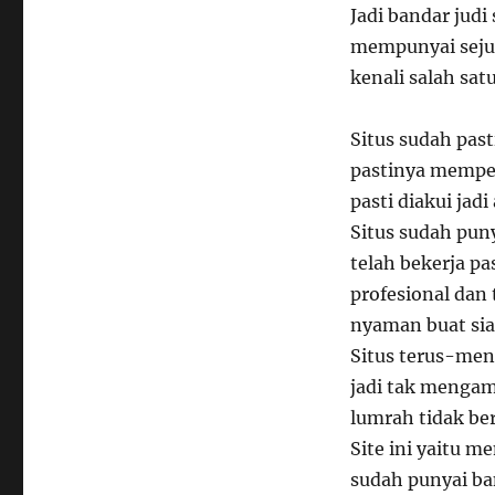
Jadi bandar judi
mempunyai sejum
kenali salah sat
Situs sudah past
pastinya mempero
pasti diakui jad
Situs sudah pun
telah bekerja pa
profesional dan 
nyaman buat sia
Situs terus-men
jadi tak mengamb
lumrah tidak ber
Site ini yaitu m
sudah punyai b