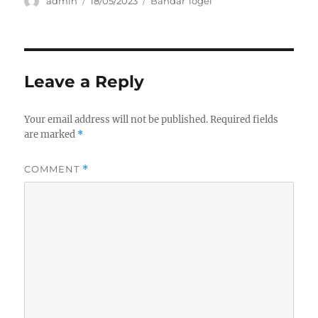
Author
Posted
Categories
admin
18/05/2023
Bandar Togel
on
Leave a Reply
Your email address will not be published.
Required fields
are marked
*
COMMENT
*