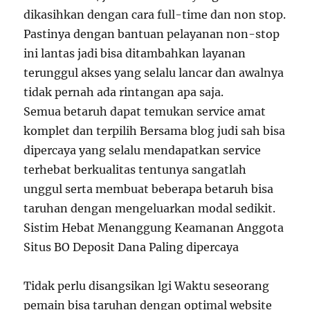
dikasihkan dengan cara full-time dan non stop.
Pastinya dengan bantuan pelayanan non-stop
ini lantas jadi bisa ditambahkan layanan
terunggul akses yang selalu lancar dan awalnya
tidak pernah ada rintangan apa saja.
Semua betaruh dapat temukan service amat
komplet dan terpilih Bersama blog judi sah bisa
dipercaya yang selalu mendapatkan service
terhebat berkualitas tentunya sangatlah
unggul serta membuat beberapa betaruh bisa
taruhan dengan mengeluarkan modal sedikit.
Sistim Hebat Menanggung Keamanan Anggota
Situs BO Deposit Dana Paling dipercaya
Tidak perlu disangsikan lgi Waktu seseorang
pemain bisa taruhan dengan optimal website