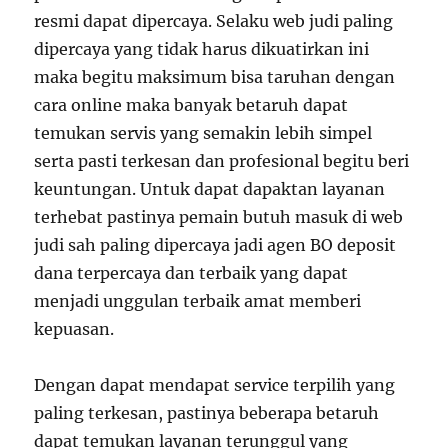
resmi dapat dipercaya. Selaku web judi paling
dipercaya yang tidak harus dikuatirkan ini
maka begitu maksimum bisa taruhan dengan
cara online maka banyak betaruh dapat
temukan servis yang semakin lebih simpel
serta pasti terkesan dan profesional begitu beri
keuntungan. Untuk dapat dapaktan layanan
terhebat pastinya pemain butuh masuk di web
judi sah paling dipercaya jadi agen BO deposit
dana terpercaya dan terbaik yang dapat
menjadi unggulan terbaik amat memberi
kepuasan.
Dengan dapat mendapat service terpilih yang
paling terkesan, pastinya beberapa betaruh
dapat temukan layanan terunggul yang