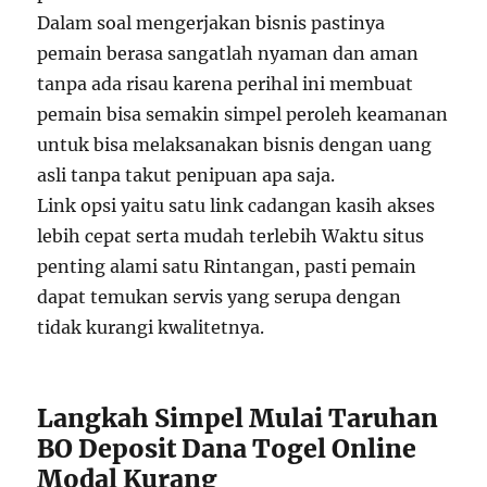
Dalam soal mengerjakan bisnis pastinya
pemain berasa sangatlah nyaman dan aman
tanpa ada risau karena perihal ini membuat
pemain bisa semakin simpel peroleh keamanan
untuk bisa melaksanakan bisnis dengan uang
asli tanpa takut penipuan apa saja.
Link opsi yaitu satu link cadangan kasih akses
lebih cepat serta mudah terlebih Waktu situs
penting alami satu Rintangan, pasti pemain
dapat temukan servis yang serupa dengan
tidak kurangi kwalitetnya.
Langkah Simpel Mulai Taruhan
BO Deposit Dana Togel Online
Modal Kurang