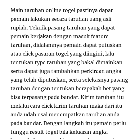
Main taruhan online togel pastinya dapat
pemain lakukan secara taruhan uang asli
rupiah. Teknik pasang taruhan yang dapat
pemain kerjakan dengan masuk feature
taruhan, didalamnya pemain dapat putuskan
atau click pasaran togel yang diingini, lalu
tentukan type taruhan yang bakal dimainkan
serta dapat juga tambahkan perkiraan angka
yang telah diputuskan, serta selekasnya pasang
taruhan dengan tentukan berapakah bet yang
bisa terpasang pada bandar. Kirim taruhan itu
melalui cara click kirim taruhan maka dari itu
anda udah usai menempatkan taruhan anda
pada bandar. Dengan langkah itu pemain perlu
tunggu result togel bila keluaran angka