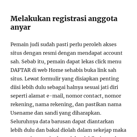
Melakukan registrasi anggota
anyar
Pemain judi sudah pasti perlu peroleh akses
situs dengan resmi dengan mendapat account
sah. Sebab itu, pemain dapat lekas click menu
DAFTAR di web Home sehabis buka link sah
situs. Lewat formulir yang disiapkan penting
diisi lebih dulu sebagai halnya sesuai jati diri
seperti alamat e-mail, nomor contact, nomor
rekening, nama rekening, dan pastikan nama
Usename dan sandi yang diharapkan.
Seluruhnya data barusan dapat diantarkan
lebih dulu dan bakal diolah dalam sekejap maka