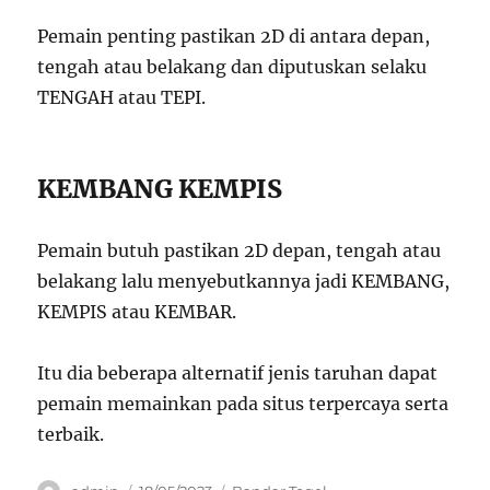
Pemain penting pastikan 2D di antara depan,
tengah atau belakang dan diputuskan selaku
TENGAH atau TEPI.
KEMBANG KEMPIS
Pemain butuh pastikan 2D depan, tengah atau
belakang lalu menyebutkannya jadi KEMBANG,
KEMPIS atau KEMBAR.
Itu dia beberapa alternatif jenis taruhan dapat
pemain memainkan pada situs terpercaya serta
terbaik.