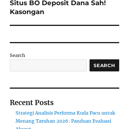
Situs BO Deposit Dana Sah!
Kasongan
Search
SEARCH
Recent Posts
Strategi Analisis Performa Kuda Pacu untuk
Menang Taruhan 2026: Panduan Evaluasi