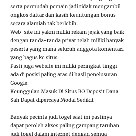
serta permudah pemain jadi tidak mengambil
ongkos daftar dan kasih keuntungan bonus
secara alamiah tak berlebih.
Web-site ini yakni miliki rekam jejak yang baik
dengan tanda-tanda privat telah miliki banyak
peserta yang mana seluruh anggota komentari
yang bagus ke situs.
Pasti juga website ini miliki peringkat tinggi
ada di posisi paling atas di hasil penelusuran
Google.
Keunggulan Masuk Di Situs BO Deposit Dana
Sah Dapat dipercaya Modal Sedikit
Banyak pecinta judi togel saat ini pastinya
dapat peroleh akses paling gampang taruhan
judi togel dalam internet dengan semua