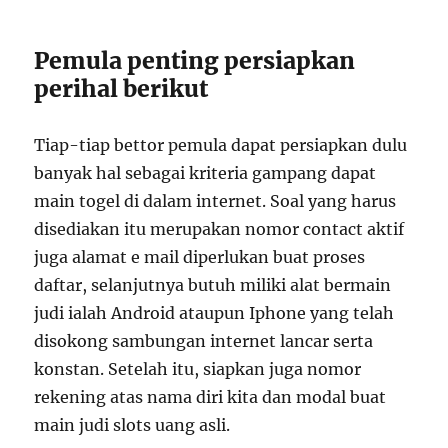
Pemula penting persiapkan
perihal berikut
Tiap-tiap bettor pemula dapat persiapkan dulu
banyak hal sebagai kriteria gampang dapat
main togel di dalam internet. Soal yang harus
disediakan itu merupakan nomor contact aktif
juga alamat e mail diperlukan buat proses
daftar, selanjutnya butuh miliki alat bermain
judi ialah Android ataupun Iphone yang telah
disokong sambungan internet lancar serta
konstan. Setelah itu, siapkan juga nomor
rekening atas nama diri kita dan modal buat
main judi slots uang asli.