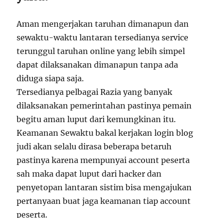
Aman mengerjakan taruhan dimanapun dan
sewaktu-waktu lantaran tersedianya service
terunggul taruhan online yang lebih simpel
dapat dilaksanakan dimanapun tanpa ada
diduga siapa saja.
Tersedianya pelbagai Razia yang banyak
dilaksanakan pemerintahan pastinya pemain
begitu aman luput dari kemungkinan itu.
Keamanan Sewaktu bakal kerjakan login blog
judi akan selalu dirasa beberapa betaruh
pastinya karena mempunyai account peserta
sah maka dapat luput dari hacker dan
penyetopan lantaran sistim bisa mengajukan
pertanyaan buat jaga keamanan tiap account
peserta.