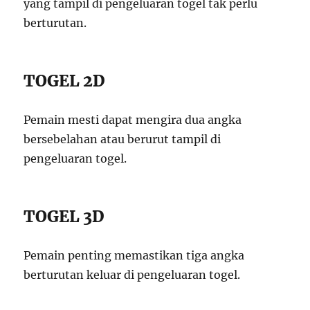
yang tampil di pengeluaran togel tak perlu
berturutan.
TOGEL 2D
Pemain mesti dapat mengira dua angka
bersebelahan atau berurut tampil di
pengeluaran togel.
TOGEL 3D
Pemain penting memastikan tiga angka
berturutan keluar di pengeluaran togel.