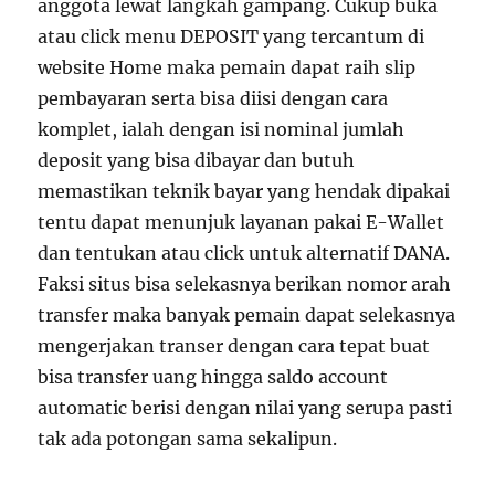
anggota lewat langkah gampang. Cukup buka
atau click menu DEPOSIT yang tercantum di
website Home maka pemain dapat raih slip
pembayaran serta bisa diisi dengan cara
komplet, ialah dengan isi nominal jumlah
deposit yang bisa dibayar dan butuh
memastikan teknik bayar yang hendak dipakai
tentu dapat menunjuk layanan pakai E-Wallet
dan tentukan atau click untuk alternatif DANA.
Faksi situs bisa selekasnya berikan nomor arah
transfer maka banyak pemain dapat selekasnya
mengerjakan transer dengan cara tepat buat
bisa transfer uang hingga saldo account
automatic berisi dengan nilai yang serupa pasti
tak ada potongan sama sekalipun.