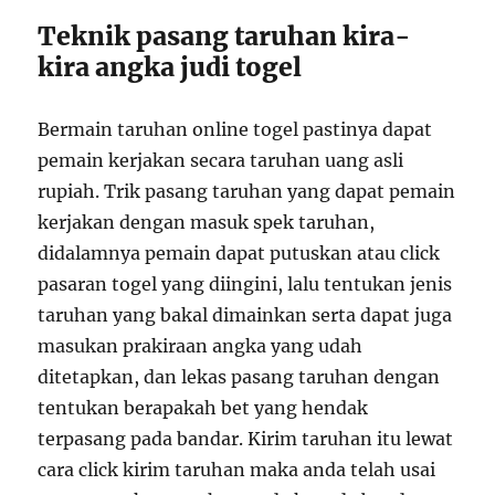
Teknik pasang taruhan kira-
kira angka judi togel
Bermain taruhan online togel pastinya dapat
pemain kerjakan secara taruhan uang asli
rupiah. Trik pasang taruhan yang dapat pemain
kerjakan dengan masuk spek taruhan,
didalamnya pemain dapat putuskan atau click
pasaran togel yang diingini, lalu tentukan jenis
taruhan yang bakal dimainkan serta dapat juga
masukan prakiraan angka yang udah
ditetapkan, dan lekas pasang taruhan dengan
tentukan berapakah bet yang hendak
terpasang pada bandar. Kirim taruhan itu lewat
cara click kirim taruhan maka anda telah usai