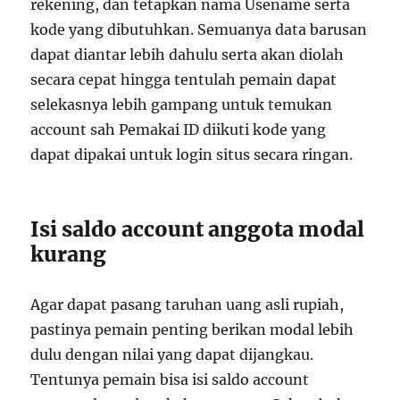
rekening, dan tetapkan nama Usename serta
kode yang dibutuhkan. Semuanya data barusan
dapat diantar lebih dahulu serta akan diolah
secara cepat hingga tentulah pemain dapat
selekasnya lebih gampang untuk temukan
account sah Pemakai ID diikuti kode yang
dapat dipakai untuk login situs secara ringan.
Isi saldo account anggota modal
kurang
Agar dapat pasang taruhan uang asli rupiah,
pastinya pemain penting berikan modal lebih
dulu dengan nilai yang dapat dijangkau.
Tentunya pemain bisa isi saldo account