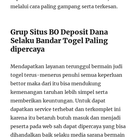
melalui cara paling gampang serta terkesan.
Grup Situs BO Deposit Dana
Selaku Bandar Togel Paling
dipercaya
Mendapatkan layanan terunggul bermain judi
togel terus-menerus penuhi semua keperluan
bettor maka dari itu bisa mendukung
kemenangan taruhan lebih simpel serta
memberikan keuntungan. Untuk dapat
dapatkan service terhebat dan terkomplet ini
karena itu betaruh butuh masuk dan menjadi
peserta pada web sah dapat dipercaya yang bisa
dihandalkan baik selaku media sarana bermain