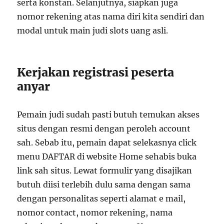
serta konstan. Selanjutnya, siapkan juga
nomor rekening atas nama diri kita sendiri dan
modal untuk main judi slots uang asli.
Kerjakan registrasi peserta
anyar
Pemain judi sudah pasti butuh temukan akses
situs dengan resmi dengan peroleh account
sah. Sebab itu, pemain dapat selekasnya click
menu DAFTAR di website Home sehabis buka
link sah situs. Lewat formulir yang disajikan
butuh diisi terlebih dulu sama dengan sama
dengan personalitas seperti alamat e mail,
nomor contact, nomor rekening, nama