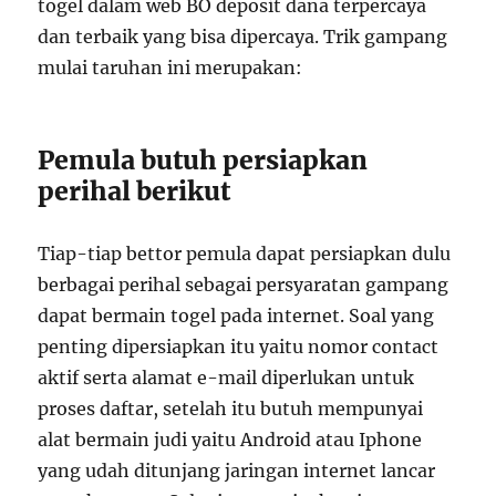
togel dalam web BO deposit dana terpercaya
dan terbaik yang bisa dipercaya. Trik gampang
mulai taruhan ini merupakan:
Pemula butuh persiapkan
perihal berikut
Tiap-tiap bettor pemula dapat persiapkan dulu
berbagai perihal sebagai persyaratan gampang
dapat bermain togel pada internet. Soal yang
penting dipersiapkan itu yaitu nomor contact
aktif serta alamat e-mail diperlukan untuk
proses daftar, setelah itu butuh mempunyai
alat bermain judi yaitu Android atau Iphone
yang udah ditunjang jaringan internet lancar