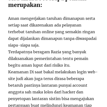
merupakan:
Aman mengerjakan taruhan dimanapun serta
setiap saat dikarenakan ada pelayanan
terhebat taruhan online yang semakin ringan
dapat dijalankan dimanapun tanpa diwaspadai
siapa-siapa saja.
Terdapatnya beragam Razia yang banyak
dilaksanakan pemerintahan tentu pemain
begitu aman luput dari risiko itu.
Keamanan Di saat bakal melakukan login web-
site judi akan juga terus dirasa beberapa
betaruh pastinya lantaran punyai account
anggota sah maka lolos dari hacker dan
penyetopan lantaran sistim bisa mengajukan
pertanyaan buat melindungi keamanan tiap