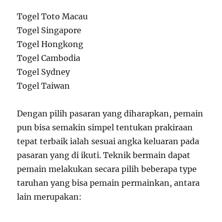
Togel Toto Macau
Togel Singapore
Togel Hongkong
Togel Cambodia
Togel Sydney
Togel Taiwan
Dengan pilih pasaran yang diharapkan, pemain
pun bisa semakin simpel tentukan prakiraan
tepat terbaik ialah sesuai angka keluaran pada
pasaran yang di ikuti. Teknik bermain dapat
pemain melakukan secara pilih beberapa type
taruhan yang bisa pemain permainkan, antara
lain merupakan: