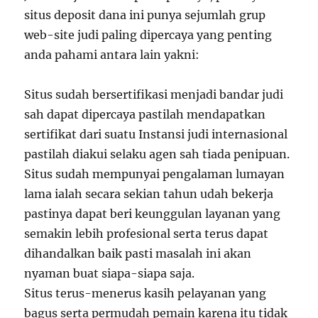
situs deposit dana ini punya sejumlah grup
web-site judi paling dipercaya yang penting
anda pahami antara lain yakni:
Situs sudah bersertifikasi menjadi bandar judi
sah dapat dipercaya pastilah mendapatkan
sertifikat dari suatu Instansi judi internasional
pastilah diakui selaku agen sah tiada penipuan.
Situs sudah mempunyai pengalaman lumayan
lama ialah secara sekian tahun udah bekerja
pastinya dapat beri keunggulan layanan yang
semakin lebih profesional serta terus dapat
dihandalkan baik pasti masalah ini akan
nyaman buat siapa-siapa saja.
Situs terus-menerus kasih pelayanan yang
bagus serta permudah pemain karena itu tidak