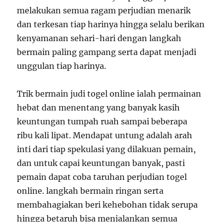
melakukan semua ragam perjudian menarik
dan terkesan tiap harinya hingga selalu berikan
kenyamanan sehari-hari dengan langkah
bermain paling gampang serta dapat menjadi
unggulan tiap harinya.
Trik bermain judi togel online ialah permainan
hebat dan menentang yang banyak kasih
keuntungan tumpah ruah sampai beberapa
ribu kali lipat. Mendapat untung adalah arah
inti dari tiap spekulasi yang dilakuan pemain,
dan untuk capai keuntungan banyak, pasti
pemain dapat coba taruhan perjudian togel
online. langkah bermain ringan serta
membahagiakan beri kehebohan tidak serupa
hingga betaruh bisa menjalankan semua