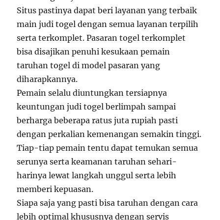
Situs pastinya dapat beri layanan yang terbaik
main judi togel dengan semua layanan terpilih
serta terkomplet. Pasaran togel terkomplet
bisa disajikan penuhi kesukaan pemain
taruhan togel di model pasaran yang
diharapkannya.
Pemain selalu diuntungkan tersiapnya
keuntungan judi togel berlimpah sampai
berharga beberapa ratus juta rupiah pasti
dengan perkalian kemenangan semakin tinggi.
Tiap-tiap pemain tentu dapat temukan semua
serunya serta keamanan taruhan sehari-
harinya lewat langkah unggul serta lebih
memberi kepuasan.
Siapa saja yang pasti bisa taruhan dengan cara
lebih optimal khususnya dengan servis