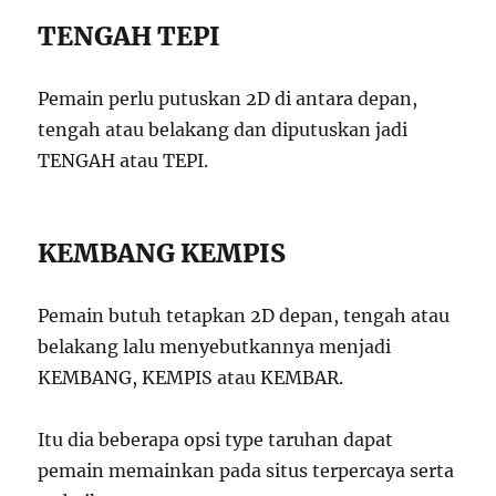
TENGAH TEPI
Pemain perlu putuskan 2D di antara depan,
tengah atau belakang dan diputuskan jadi
TENGAH atau TEPI.
KEMBANG KEMPIS
Pemain butuh tetapkan 2D depan, tengah atau
belakang lalu menyebutkannya menjadi
KEMBANG, KEMPIS atau KEMBAR.
Itu dia beberapa opsi type taruhan dapat
pemain memainkan pada situs terpercaya serta