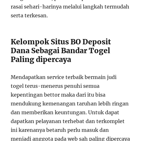
rasai sehari-harinya melalui langkah termudah
serta terkesan.
Kelompok Situs BO Deposit
Dana Sebagai Bandar Togel
Paling dipercaya
Mendapatkan service terbaik bermain judi
togel terus-menerus penuhi semua
kepentingan bettor maka dari itu bisa
mendukung kemenangan taruhan lebih ringan
dan memberikan keuntungan. Untuk dapat
dapatkan pelayanan terhebat dan terkomplet
ini karenanya betaruh perlu masuk dan
menjadi anggota pada web sah paling dipercaya