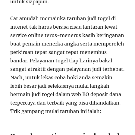
untuk siapapun.
Car amudah memainka taruhan judi togel di
intenet tak harus berasa risau lantaran lewat
service online terus-menerus kasih keringanan
buat pemain menerka angka serta memperoleh
perkiraan tepat sangat tepat menembus
bandar. Pelayanan togel tiap harinya bakal
sangat atraktif dengan pelayanan judi terhebat.
Nach, untuk lekas coba hoki anda semakin
lebih besar jadi selekasnya mulai langkah
bermain judi togel dalam web BO deposit dana
terpercaya dan terbaik yang bisa dihandalkan.
Trik gampang mulai taruhan ini ialah: