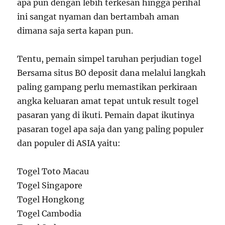
apa pun dengan lebih terkesan hingga perihal
ini sangat nyaman dan bertambah aman
dimana saja serta kapan pun.
Tentu, pemain simpel taruhan perjudian togel
Bersama situs BO deposit dana melalui langkah
paling gampang perlu memastikan perkiraan
angka keluaran amat tepat untuk result togel
pasaran yang di ikuti. Pemain dapat ikutinya
pasaran togel apa saja dan yang paling populer
dan populer di ASIA yaitu:
Togel Toto Macau
Togel Singapore
Togel Hongkong
Togel Cambodia