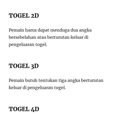
TOGEL 2D
Pemain harus dapat menduga dua angka
bersebelahan atau berturutan keluar di
pengeluaran togel.
TOGEL 3D
Pemain butuh tentukan tiga angka berturutan
keluar di pengeluaran togel.
TOGEL 4D