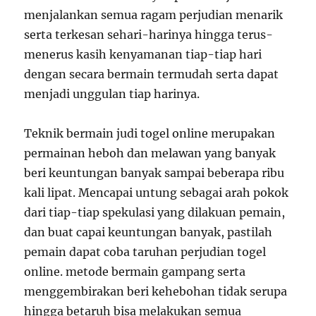
menjalankan semua ragam perjudian menarik
serta terkesan sehari-harinya hingga terus-
menerus kasih kenyamanan tiap-tiap hari
dengan secara bermain termudah serta dapat
menjadi unggulan tiap harinya.
Teknik bermain judi togel online merupakan
permainan heboh dan melawan yang banyak
beri keuntungan banyak sampai beberapa ribu
kali lipat. Mencapai untung sebagai arah pokok
dari tiap-tiap spekulasi yang dilakuan pemain,
dan buat capai keuntungan banyak, pastilah
pemain dapat coba taruhan perjudian togel
online. metode bermain gampang serta
menggembirakan beri kehebohan tidak serupa
hingga betaruh bisa melakukan semua