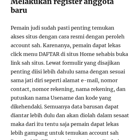
Melakukan register anggota
baru
Pemain judi sudah pasti penting temukan
akses situs dengan cara resmi dengan peroleh
account sah. Karenanya, pemain dapat lekas
click menu DAFTAR di situs Home sehabis buka
link sah situs. Lewat formulir yang disajikan
penting diisi lebih dahulu sama dengan sesuai
sama jati diri seperti alamat e-mail, nomor
contact, nomor rekening, nama rekening, dan
putuskan nama Usename dan kode yang
dikehendaki. Semuanya data barusan dapat
diantar lebih dulu dan akan diolah dalam sesaat
maka dari itu tentu saja pemain dapat lekas
lebih gampang untuk temukan account sah