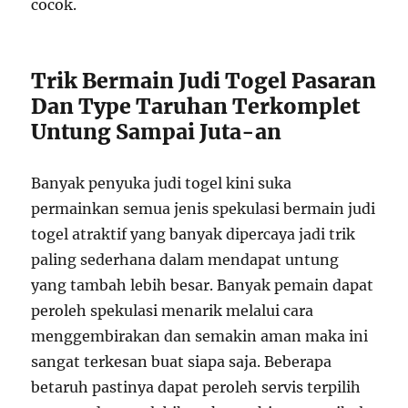
cocok.
Trik Bermain Judi Togel Pasaran
Dan Type Taruhan Terkomplet
Untung Sampai Juta-an
Banyak penyuka judi togel kini suka
permainkan semua jenis spekulasi bermain judi
togel atraktif yang banyak dipercaya jadi trik
paling sederhana dalam mendapat untung
yang tambah lebih besar. Banyak pemain dapat
peroleh spekulasi menarik melalui cara
menggembirakan dan semakin aman maka ini
sangat terkesan buat siapa saja. Beberapa
betaruh pastinya dapat peroleh servis terpilih