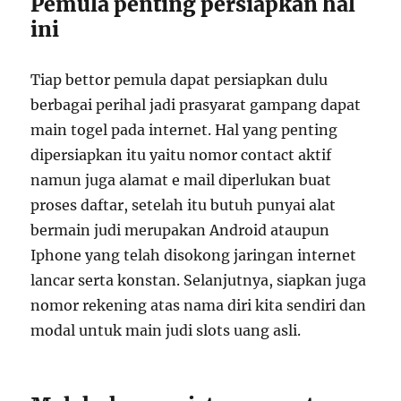
Pemula penting persiapkan hal
ini
Tiap bettor pemula dapat persiapkan dulu
berbagai perihal jadi prasyarat gampang dapat
main togel pada internet. Hal yang penting
dipersiapkan itu yaitu nomor contact aktif
namun juga alamat e mail diperlukan buat
proses daftar, setelah itu butuh punyai alat
bermain judi merupakan Android ataupun
Iphone yang telah disokong jaringan internet
lancar serta konstan. Selanjutnya, siapkan juga
nomor rekening atas nama diri kita sendiri dan
modal untuk main judi slots uang asli.