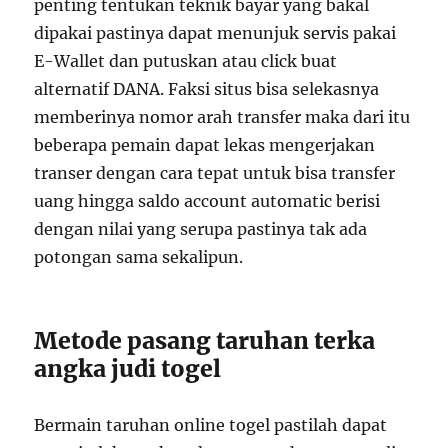
penting tentukan teknik bayar yang bakal
dipakai pastinya dapat menunjuk servis pakai
E-Wallet dan putuskan atau click buat
alternatif DANA. Faksi situs bisa selekasnya
memberinya nomor arah transfer maka dari itu
beberapa pemain dapat lekas mengerjakan
transer dengan cara tepat untuk bisa transfer
uang hingga saldo account automatic berisi
dengan nilai yang serupa pastinya tak ada
potongan sama sekalipun.
Metode pasang taruhan terka
angka judi togel
Bermain taruhan online togel pastilah dapat