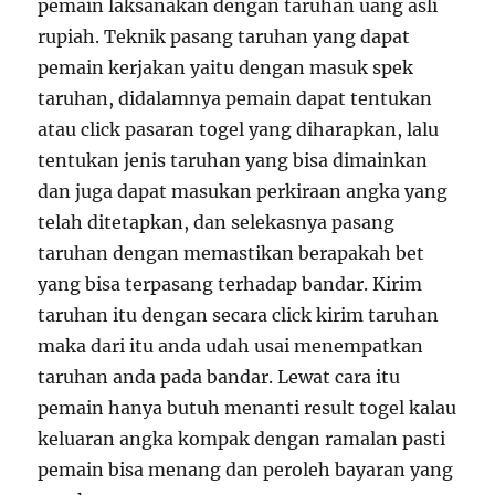
pemain laksanakan dengan taruhan uang asli
rupiah. Teknik pasang taruhan yang dapat
pemain kerjakan yaitu dengan masuk spek
taruhan, didalamnya pemain dapat tentukan
atau click pasaran togel yang diharapkan, lalu
tentukan jenis taruhan yang bisa dimainkan
dan juga dapat masukan perkiraan angka yang
telah ditetapkan, dan selekasnya pasang
taruhan dengan memastikan berapakah bet
yang bisa terpasang terhadap bandar. Kirim
taruhan itu dengan secara click kirim taruhan
maka dari itu anda udah usai menempatkan
taruhan anda pada bandar. Lewat cara itu
pemain hanya butuh menanti result togel kalau
keluaran angka kompak dengan ramalan pasti
pemain bisa menang dan peroleh bayaran yang