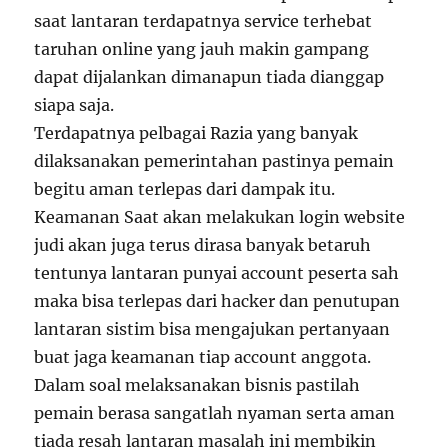
saat lantaran terdapatnya service terhebat
taruhan online yang jauh makin gampang
dapat dijalankan dimanapun tiada dianggap
siapa saja.
Terdapatnya pelbagai Razia yang banyak
dilaksanakan pemerintahan pastinya pemain
begitu aman terlepas dari dampak itu.
Keamanan Saat akan melakukan login website
judi akan juga terus dirasa banyak betaruh
tentunya lantaran punyai account peserta sah
maka bisa terlepas dari hacker dan penutupan
lantaran sistim bisa mengajukan pertanyaan
buat jaga keamanan tiap account anggota.
Dalam soal melaksanakan bisnis pastilah
pemain berasa sangatlah nyaman serta aman
tiada resah lantaran masalah ini membikin