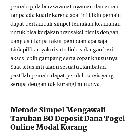
pemain pula berasa amat nyaman dan aman
tanpa ada kuatir karena soal ini bikin pemain
dapat bertambah simpel temukan keamanan
untuk bisa kerjakan transaksi bisnis dengan
uang asli tanpa takut penipuan apa saja.
Link pilihan yakni satu link cadangan beri
akses lebih gampang serta cepat khususnya
Saat situs inti alami sesuatu Hambatan,
pastilah pemain dapat peroleh servis yang
serupa dengan tak kurangi mutunya.
Metode Simpel Mengawali
Taruhan BO Deposit Dana Togel
Online Modal Kurang