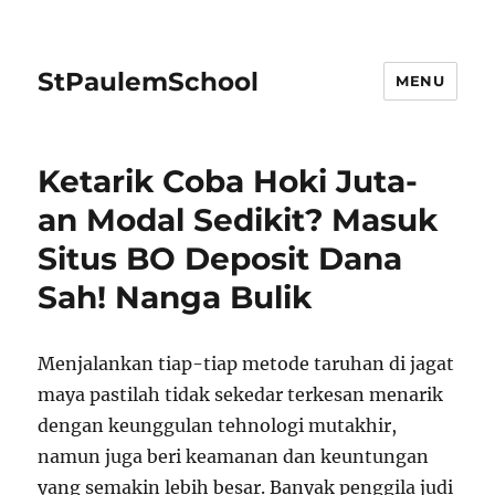
StPaulemSchool
MENU
Ketarik Coba Hoki Juta-
an Modal Sedikit? Masuk
Situs BO Deposit Dana
Sah! Nanga Bulik
Menjalankan tiap-tiap metode taruhan di jagat
maya pastilah tidak sekedar terkesan menarik
dengan keunggulan tehnologi mutakhir,
namun juga beri keamanan dan keuntungan
yang semakin lebih besar. Banyak penggila judi