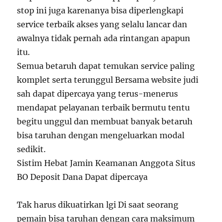
stop ini juga karenanya bisa diperlengkapi
service terbaik akses yang selalu lancar dan
awalnya tidak pernah ada rintangan apapun
itu.
Semua betaruh dapat temukan service paling
komplet serta terunggul Bersama website judi
sah dapat dipercaya yang terus-menerus
mendapat pelayanan terbaik bermutu tentu
begitu unggul dan membuat banyak betaruh
bisa taruhan dengan mengeluarkan modal
sedikit.
Sistim Hebat Jamin Keamanan Anggota Situs
BO Deposit Dana Dapat dipercaya
Tak harus dikuatirkan lgi Di saat seorang
pemain bisa taruhan dengan cara maksimum