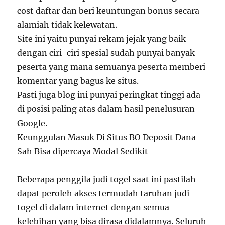
cost daftar dan beri keuntungan bonus secara
alamiah tidak kelewatan.
Site ini yaitu punyai rekam jejak yang baik
dengan ciri-ciri spesial sudah punyai banyak
peserta yang mana semuanya peserta memberi
komentar yang bagus ke situs.
Pasti juga blog ini punyai peringkat tinggi ada
di posisi paling atas dalam hasil penelusuran
Google.
Keunggulan Masuk Di Situs BO Deposit Dana
Sah Bisa dipercaya Modal Sedikit
Beberapa penggila judi togel saat ini pastilah
dapat peroleh akses termudah taruhan judi
togel di dalam internet dengan semua
kelebihan yang bisa dirasa didalamnya. Seluruh