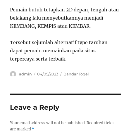
Pemain butuh tetapkan 2D depan, tengah atau
belakang lalu menyebutkannya menjadi
KEMBANG, KEMPIS atau KEMBAR.
Tersebut sejumlah alternatif type taruhan
dapat pemain memainkan pada situs
terpercaya serta terbaik.
Author
Posted
Categories
admin
04/05/2023
Bandar Togel
on
Leave a Reply
Your email address will not be published.
Required fields
are marked
*