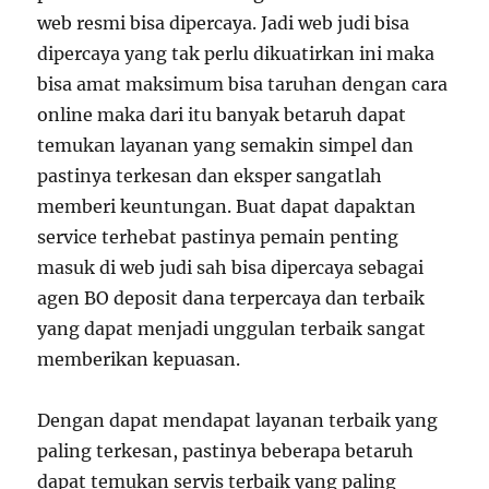
web resmi bisa dipercaya. Jadi web judi bisa
dipercaya yang tak perlu dikuatirkan ini maka
bisa amat maksimum bisa taruhan dengan cara
online maka dari itu banyak betaruh dapat
temukan layanan yang semakin simpel dan
pastinya terkesan dan eksper sangatlah
memberi keuntungan. Buat dapat dapaktan
service terhebat pastinya pemain penting
masuk di web judi sah bisa dipercaya sebagai
agen BO deposit dana terpercaya dan terbaik
yang dapat menjadi unggulan terbaik sangat
memberikan kepuasan.
Dengan dapat mendapat layanan terbaik yang
paling terkesan, pastinya beberapa betaruh
dapat temukan servis terbaik yang paling