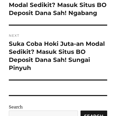
post:
Modal Sedikit? Masuk Situs BO
Deposit Dana Sah! Ngabang
NEXT
Suka Coba Hoki Juta-an Modal
Next
post:
Sedikit? Masuk Situs BO
Deposit Dana Sah! Sungai
Pinyuh
Search