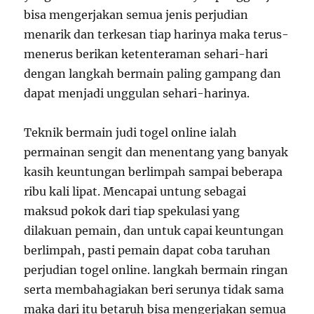
bisa mengerjakan semua jenis perjudian
menarik dan terkesan tiap harinya maka terus-
menerus berikan ketenteraman sehari-hari
dengan langkah bermain paling gampang dan
dapat menjadi unggulan sehari-harinya.
Teknik bermain judi togel online ialah
permainan sengit dan menentang yang banyak
kasih keuntungan berlimpah sampai beberapa
ribu kali lipat. Mencapai untung sebagai
maksud pokok dari tiap spekulasi yang
dilakuan pemain, dan untuk capai keuntungan
berlimpah, pasti pemain dapat coba taruhan
perjudian togel online. langkah bermain ringan
serta membahagiakan beri serunya tidak sama
maka dari itu betaruh bisa mengerjakan semua