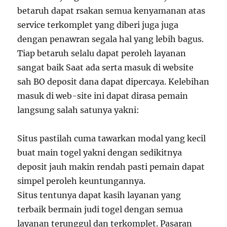
betaruh dapat rsakan semua kenyamanan atas
service terkomplet yang diberi juga juga
dengan penawran segala hal yang lebih bagus.
Tiap betaruh selalu dapat peroleh layanan
sangat baik Saat ada serta masuk di website
sah BO deposit dana dapat dipercaya. Kelebihan
masuk di web-site ini dapat dirasa pemain
langsung salah satunya yakni:
Situs pastilah cuma tawarkan modal yang kecil
buat main togel yakni dengan sedikitnya
deposit jauh makin rendah pasti pemain dapat
simpel peroleh keuntungannya.
Situs tentunya dapat kasih layanan yang
terbaik bermain judi togel dengan semua
layanan terunggul dan terkomplet. Pasaran