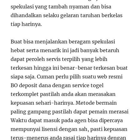
spekulasi yang tambah nyaman dan bisa
dihandalkan selaku gelaran taruhan berkelas
tiap harinya.
Buat bisa menjalankan beragam spekulasi
hebat serta menarik ini jadi banyak betaruh
dapat peroleh servis terpilih yang lebih
terkesan hingga ini benar-benar terkesan buat
siapa saja. Cuman perlu pilih suatu web resmi
BO deposit dana dengan service togel
terkomplet pastilah anda akan merasakan
kepuasan sehari-harinya. Metode bermain
paling gampang pastilah dapat pemain merasai
Waktu dapat masuk pada agen bisa dipercaya
mempunyai lisensi dengan sah, pasti kepuasan
terus-menerus anda rasai tiap harinya dengan