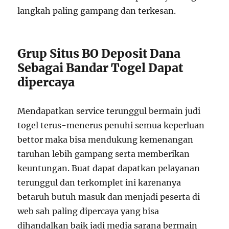
langkah paling gampang dan terkesan.
Grup Situs BO Deposit Dana
Sebagai Bandar Togel Dapat
dipercaya
Mendapatkan service terunggul bermain judi
togel terus-menerus penuhi semua keperluan
bettor maka bisa mendukung kemenangan
taruhan lebih gampang serta memberikan
keuntungan. Buat dapat dapatkan pelayanan
terunggul dan terkomplet ini karenanya
betaruh butuh masuk dan menjadi peserta di
web sah paling dipercaya yang bisa
dihandalkan baik jadi media sarana bermain