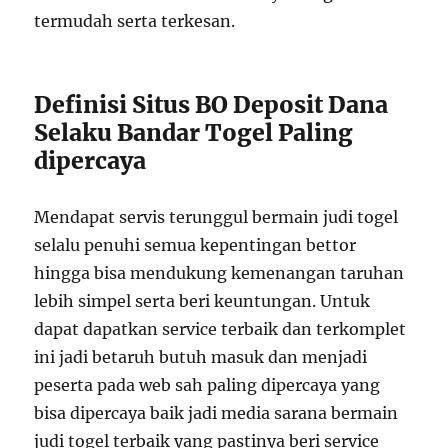
termudah serta terkesan.
Definisi Situs BO Deposit Dana
Selaku Bandar Togel Paling
dipercaya
Mendapat servis terunggul bermain judi togel
selalu penuhi semua kepentingan bettor
hingga bisa mendukung kemenangan taruhan
lebih simpel serta beri keuntungan. Untuk
dapat dapatkan service terbaik dan terkomplet
ini jadi betaruh butuh masuk dan menjadi
peserta pada web sah paling dipercaya yang
bisa dipercaya baik jadi media sarana bermain
judi togel terbaik yang pastinya beri service