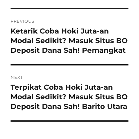
Post
PREVIOUS
navigation
Ketarik Coba Hoki Juta-an
Previous
post:
Modal Sedikit? Masuk Situs BO
Deposit Dana Sah! Pemangkat
NEXT
Terpikat Coba Hoki Juta-an
Next
post:
Modal Sedikit? Masuk Situs BO
Deposit Dana Sah! Barito Utara