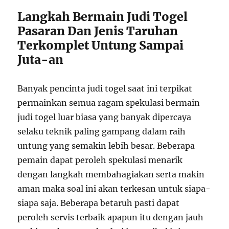
Langkah Bermain Judi Togel
Pasaran Dan Jenis Taruhan
Terkomplet Untung Sampai
Juta-an
Banyak pencinta judi togel saat ini terpikat
permainkan semua ragam spekulasi bermain
judi togel luar biasa yang banyak dipercaya
selaku teknik paling gampang dalam raih
untung yang semakin lebih besar. Beberapa
pemain dapat peroleh spekulasi menarik
dengan langkah membahagiakan serta makin
aman maka soal ini akan terkesan untuk siapa-
siapa saja. Beberapa betaruh pasti dapat
peroleh servis terbaik apapun itu dengan jauh