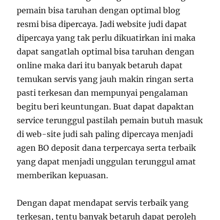
pemain bisa taruhan dengan optimal blog
resmi bisa dipercaya. Jadi website judi dapat
dipercaya yang tak perlu dikuatirkan ini maka
dapat sangatlah optimal bisa taruhan dengan
online maka dari itu banyak betaruh dapat
temukan servis yang jauh makin ringan serta
pasti terkesan dan mempunyai pengalaman
begitu beri keuntungan. Buat dapat dapaktan
service terunggul pastilah pemain butuh masuk
di web-site judi sah paling dipercaya menjadi
agen BO deposit dana terpercaya serta terbaik
yang dapat menjadi unggulan terunggul amat
memberikan kepuasan.
Dengan dapat mendapat servis terbaik yang
terkesan, tentu banyak betaruh dapat peroleh