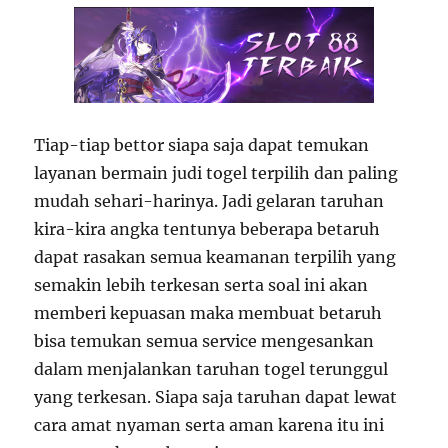
Tiap-tiap bettor siapa saja dapat temukan
layanan bermain judi togel terpilih dan paling
mudah sehari-harinya. Jadi gelaran taruhan
kira-kira angka tentunya beberapa betaruh
dapat rasakan semua keamanan terpilih yang
semakin lebih terkesan serta soal ini akan
memberi kepuasan maka membuat betaruh
bisa temukan semua service mengesankan
dalam menjalankan taruhan togel terunggul
yang terkesan. Siapa saja taruhan dapat lewat
cara amat nyaman serta aman karena itu ini