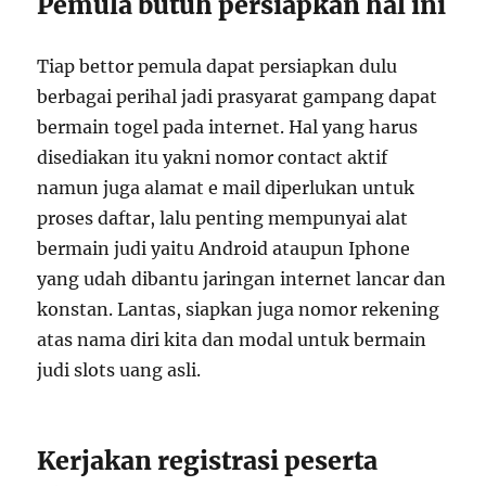
Pemula butuh persiapkan hal ini
Tiap bettor pemula dapat persiapkan dulu
berbagai perihal jadi prasyarat gampang dapat
bermain togel pada internet. Hal yang harus
disediakan itu yakni nomor contact aktif
namun juga alamat e mail diperlukan untuk
proses daftar, lalu penting mempunyai alat
bermain judi yaitu Android ataupun Iphone
yang udah dibantu jaringan internet lancar dan
konstan. Lantas, siapkan juga nomor rekening
atas nama diri kita dan modal untuk bermain
judi slots uang asli.
Kerjakan registrasi peserta