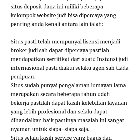
situs deposit dana ini miliki beberapa
kelompok website judi bisa dipercaya yang
penting anda kenali antara lain ialah:
Situs pasti telah mempunyai lisensi menjadi
broker judi sah dapat dipercaya pastilah
mendapatkan sertifikat dari suatu Instansi judi
internasional pasti diakui selaku agen sah tiada
penipuan.
Situs sudah punyai pengalaman lumayan lama
merupakan secara beberapa tahun udah
bekerja pastilah dapat kasih kelebihan layanan
yang lebih profesional dan selalu dapat
dihandalkan baik pastinya masalah ini sangat
nyaman untuk siapa-siapa saja.
Situs selalu kasih service yang bagus dan