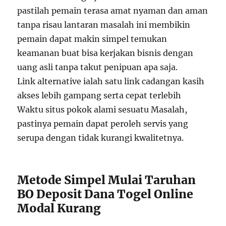
pastilah pemain terasa amat nyaman dan aman
tanpa risau lantaran masalah ini membikin
pemain dapat makin simpel temukan
keamanan buat bisa kerjakan bisnis dengan
uang asli tanpa takut penipuan apa saja.
Link alternative ialah satu link cadangan kasih
akses lebih gampang serta cepat terlebih
Waktu situs pokok alami sesuatu Masalah,
pastinya pemain dapat peroleh servis yang
serupa dengan tidak kurangi kwalitetnya.
Metode Simpel Mulai Taruhan
BO Deposit Dana Togel Online
Modal Kurang