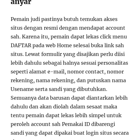
anyar
Pemain judi pastinya butuh temukan akses
situs dengan resmi dengan mendapat account
sah. Karena itu, pemain dapat lekas click menu
DAFTAR pada web Home selesai buka link sah
situs. Lewat formulir yang disajikan perlu diisi
lebih dahulu sebagai halnya sesuai personalitas
seperti alamat e-mail, nomor contact, nomor
rekening, nama rekening, dan putuskan nama
Usename serta sandi yang dibutuhkan.
Semuanya data barusan dapat diantarkan lebih
dahulu dan akan diolah dalam sesaat maka
tentu pemain dapat lekas lebih simpel untuk
peroleh account sah Pemakai ID dibarengi
sandi yang dapat dipakai buat login situs secara