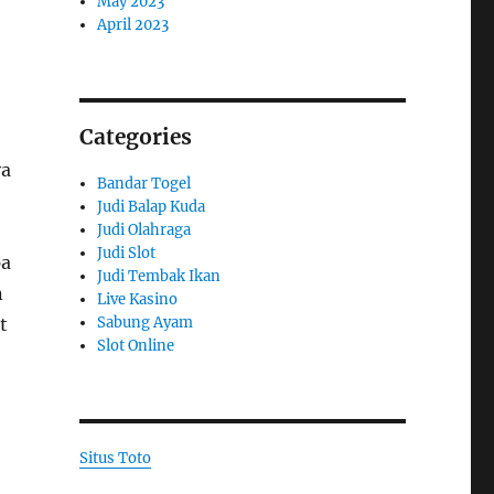
May 2023
April 2023
Categories
ya
Bandar Togel
Judi Balap Kuda
Judi Olahraga
Judi Slot
pa
Judi Tembak Ikan
n
Live Kasino
Sabung Ayam
t
Slot Online
Situs Toto