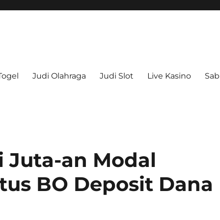
Togel
Judi Olahraga
Judi Slot
Live Kasino
Sab
i Juta-an Modal
itus BO Deposit Dana