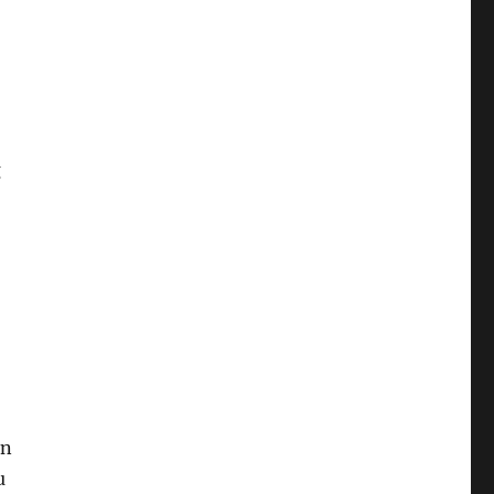
g
on
u