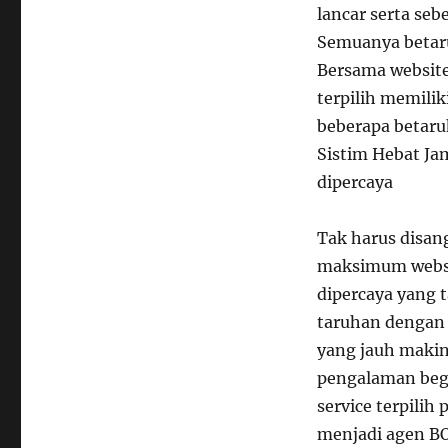
lancar serta se
Semuanya betaru
Bersama website
terpilih memili
beberapa betaru
Sistim Hebat Ja
dipercaya
Tak harus disan
maksimum websit
dipercaya yang t
taruhan dengan 
yang jauh makin
pengalaman beg
service terpilih
menjadi agen BO