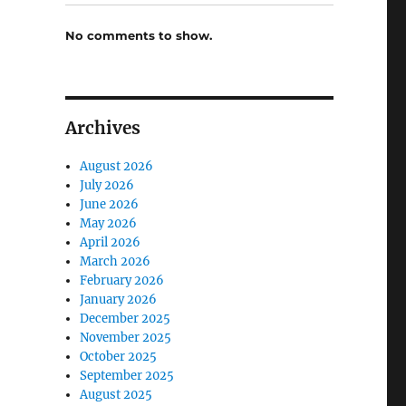
No comments to show.
Archives
August 2026
July 2026
June 2026
May 2026
April 2026
March 2026
February 2026
January 2026
December 2025
November 2025
October 2025
September 2025
August 2025