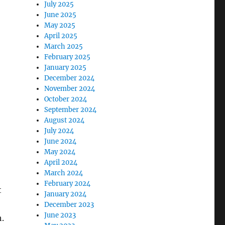
July 2025
June 2025
May 2025
April 2025
March 2025
February 2025
January 2025
December 2024
November 2024
October 2024
September 2024
August 2024
July 2024
June 2024
May 2024
April 2024
March 2024
February 2024
t
January 2024
December 2023
June 2023
.