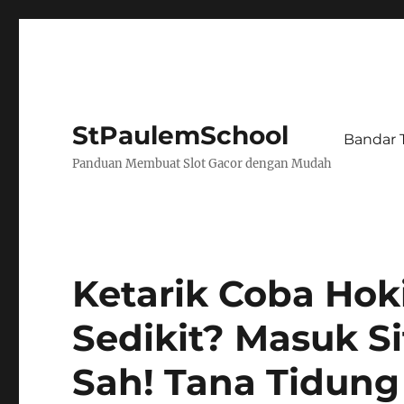
StPaulemSchool
Bandar 
Panduan Membuat Slot Gacor dengan Mudah
Ketarik Coba Hok
Sedikit? Masuk S
Sah! Tana Tidung