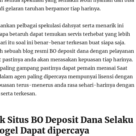
n semua spekulasi yang semakin lebih nyaman dan bisa
di gelaran taruhan berpamor tiap harinya.
ankan pelbagai spekulasi dahsyat serta menarik ini
rapa betaruh dapat temukan servis terhebat yang lebih
ri itu soal ini benar-benar terkesan buat siapa saja.
ih sebuah blog resmi BO deposit dana dengan pelayanan
t pastinya anda akan merasakan kepuasan tiap harinya.
paling gampang pastinya dapat pemain merasai Saat
dalam agen paling dipercaya mempunyai lisensi dengan
epuasan terus-menerus anda rasa sehari-harinya dengan
serta terkesan.
 Situs BO Deposit Dana Selaku
ogel Dapat dipercaya