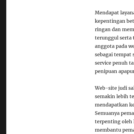
Mendapat layana
kepentingan be
ringan dan memb
terunggul serta 
anggota pada we
sebagai tempat s
service penuh 
penipuan apapun
Web-site judi sa
semakin lebih t
mendapatkan ke
Semuanya pemain
terpenting oleh 
membantu pemai