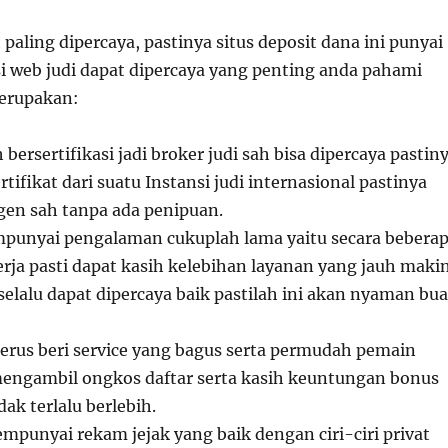
h paling dipercaya, pastinya situs deposit dana ini punyai
si web judi dapat dipercaya yang penting anda pahami
merupakan:
 bersertifikasi jadi broker judi sah bisa dipercaya pastin
ifikat dari suatu Instansi judi internasional pastinya
agen sah tanpa ada penipuan.
punyai pengalaman cukuplah lama yaitu secara bebera
erja pasti dapat kasih kelebihan layanan yang jauh maki
selalu dapat dipercaya baik pastilah ini akan nyaman bua
erus beri service yang bagus serta permudah pemain
engambil ongkos daftar serta kasih keuntungan bonus
dak terlalu berlebih.
empunyai rekam jejak yang baik dengan ciri-ciri privat