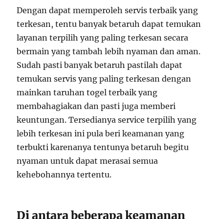
Dengan dapat memperoleh servis terbaik yang
terkesan, tentu banyak betaruh dapat temukan
layanan terpilih yang paling terkesan secara
bermain yang tambah lebih nyaman dan aman.
Sudah pasti banyak betaruh pastilah dapat
temukan servis yang paling terkesan dengan
mainkan taruhan togel terbaik yang
membahagiakan dan pasti juga memberi
keuntungan. Tersedianya service terpilih yang
lebih terkesan ini pula beri keamanan yang
terbukti karenanya tentunya betaruh begitu
nyaman untuk dapat merasai semua
kehebohannya tertentu.
Di antara beberapa keamanan