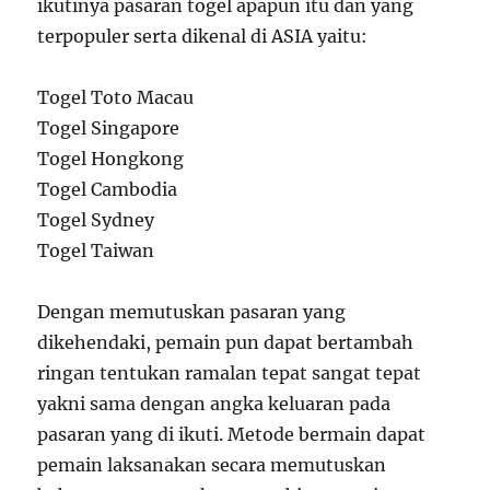
ikutinya pasaran togel apapun itu dan yang
terpopuler serta dikenal di ASIA yaitu:
Togel Toto Macau
Togel Singapore
Togel Hongkong
Togel Cambodia
Togel Sydney
Togel Taiwan
Dengan memutuskan pasaran yang
dikehendaki, pemain pun dapat bertambah
ringan tentukan ramalan tepat sangat tepat
yakni sama dengan angka keluaran pada
pasaran yang di ikuti. Metode bermain dapat
pemain laksanakan secara memutuskan