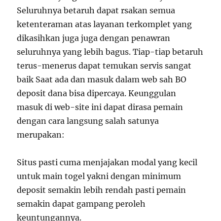
Seluruhnya betaruh dapat rsakan semua
ketenteraman atas layanan terkomplet yang
dikasihkan juga juga dengan penawran
seluruhnya yang lebih bagus. Tiap-tiap betaruh
terus-menerus dapat temukan servis sangat
baik Saat ada dan masuk dalam web sah BO
deposit dana bisa dipercaya. Keunggulan
masuk di web-site ini dapat dirasa pemain
dengan cara langsung salah satunya
merupakan:
Situs pasti cuma menjajakan modal yang kecil
untuk main togel yakni dengan minimum
deposit semakin lebih rendah pasti pemain
semakin dapat gampang peroleh
keuntungannya.