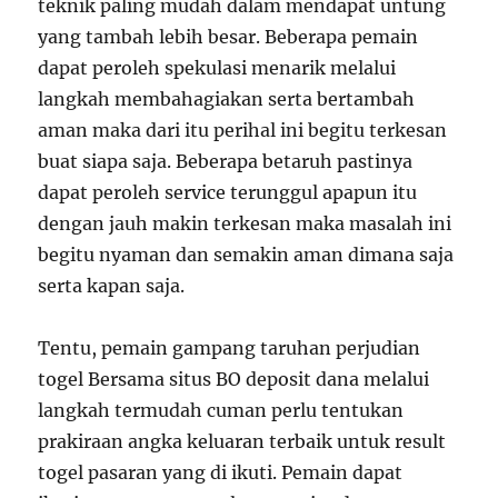
teknik paling mudah dalam mendapat untung
yang tambah lebih besar. Beberapa pemain
dapat peroleh spekulasi menarik melalui
langkah membahagiakan serta bertambah
aman maka dari itu perihal ini begitu terkesan
buat siapa saja. Beberapa betaruh pastinya
dapat peroleh service terunggul apapun itu
dengan jauh makin terkesan maka masalah ini
begitu nyaman dan semakin aman dimana saja
serta kapan saja.
Tentu, pemain gampang taruhan perjudian
togel Bersama situs BO deposit dana melalui
langkah termudah cuman perlu tentukan
prakiraan angka keluaran terbaik untuk result
togel pasaran yang di ikuti. Pemain dapat