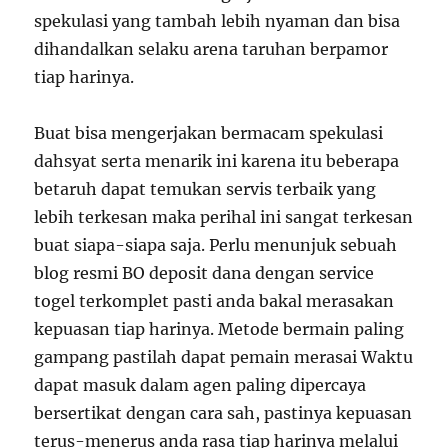
spekulasi yang tambah lebih nyaman dan bisa
dihandalkan selaku arena taruhan berpamor
tiap harinya.
Buat bisa mengerjakan bermacam spekulasi
dahsyat serta menarik ini karena itu beberapa
betaruh dapat temukan servis terbaik yang
lebih terkesan maka perihal ini sangat terkesan
buat siapa-siapa saja. Perlu menunjuk sebuah
blog resmi BO deposit dana dengan service
togel terkomplet pasti anda bakal merasakan
kepuasan tiap harinya. Metode bermain paling
gampang pastilah dapat pemain merasai Waktu
dapat masuk dalam agen paling dipercaya
bersertikat dengan cara sah, pastinya kepuasan
terus-menerus anda rasa tiap harinya melalui