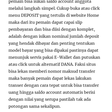
pemain bisa isikan saldo account anggota
melalui langkah simpel. Cukup buka atau click
menu DEPOSIT yang tertulis di website Home
maka dari itu pemain dapat capai slip
pembayaran dan bisa diisi dengan komplet,
adalah dengan isikan nominal jumlah deposit
yang hendak dibayar dan penting tentukan
model bayar yang bisa dipakai pastinya dapat
menunjuk servis pakai E-Wallet dan putuskan
atau click untuk alternatif DANA. Faksi situs
bisa lekas memberi nomor maksud transfer
maka banyak pemain dapat lekas lakukan
transer dengan cara tepat untuk bisa transfer
uang hingga saldo account automatis berisi
dengan nilai yang serupa pastilah tak ada
potongan sama sekalipun.