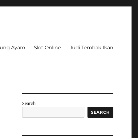
ung Ayam
Slot Online
Judi Tembak Ikan
Search
SEARCH