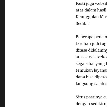
Pasti juga websi
atas dalam hasil
Keunggulan Masu
Sedikit
Beberapa pencin
taruhan judi to
dirasa didalamn
atas servis ter
segala hal yang
temukan layanan
dana bisa diperc
langsung salah s
Situs pastinya 
dengan sedikitn