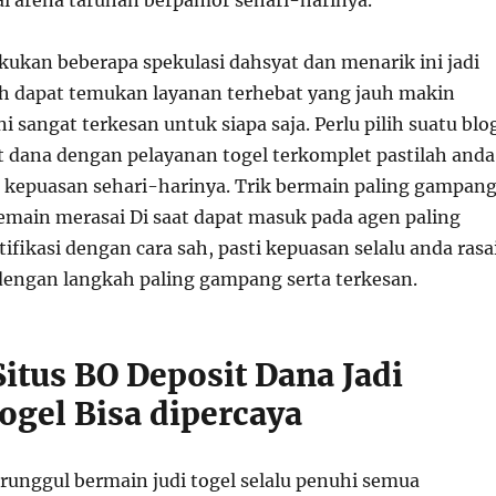
ai arena taruhan berpamor sehari-harinya.
kukan beberapa spekulasi dahsyat dan menarik ini jadi
h dapat temukan layanan terhebat yang jauh makin
i sangat terkesan untuk siapa saja. Perlu pilih suatu blo
t dana dengan pelayanan togel terkomplet pastilah anda
kepuasan sehari-harinya. Trik bermain paling gampan
pemain merasai Di saat dapat masuk pada agen paling
tifikasi dengan cara sah, pasti kepuasan selalu anda rasa
dengan langkah paling gampang serta terkesan.
Situs BO Deposit Dana Jadi
ogel Bisa dipercaya
erunggul bermain judi togel selalu penuhi semua