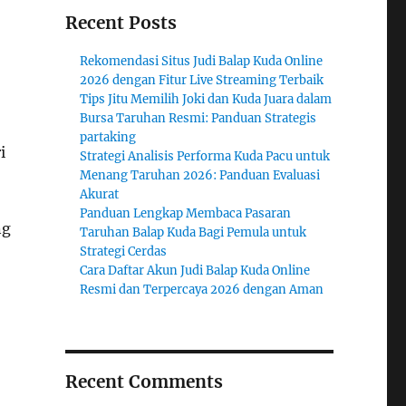
Recent Posts
Rekomendasi Situs Judi Balap Kuda Online
2026 dengan Fitur Live Streaming Terbaik
Tips Jitu Memilih Joki dan Kuda Juara dalam
Bursa Taruhan Resmi: Panduan Strategis
partaking
i
Strategi Analisis Performa Kuda Pacu untuk
Menang Taruhan 2026: Panduan Evaluasi
Akurat
Panduan Lengkap Membaca Pasaran
ng
Taruhan Balap Kuda Bagi Pemula untuk
Strategi Cerdas
Cara Daftar Akun Judi Balap Kuda Online
Resmi dan Terpercaya 2026 dengan Aman
Recent Comments