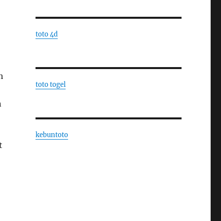
toto 4d
h
toto togel
n
kebuntoto
t