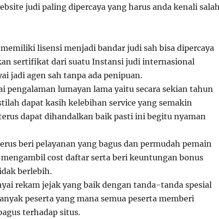
bsite judi paling dipercaya yang harus anda kenali sala
h memiliki lisensi menjadi bandar judi sah bisa dipercaya
n sertifikat dari suatu Instansi judi internasional
yai jadi agen sah tanpa ada penipuan.
ai pengalaman lumayan lama yaitu secara sekian tahun
tilah dapat kasih kelebihan service yang semakin
terus dapat dihandalkan baik pasti ini begitu nyaman
erus beri pelayanan yang bagus dan permudah pemain
 mengambil cost daftar serta beri keuntungan bonus
idak berlebih.
unyai rekam jejak yang baik dengan tanda-tanda spesial
banyak peserta yang mana semua peserta memberi
agus terhadap situs.