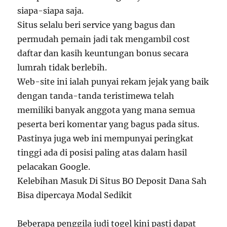
siapa-siapa saja.
Situs selalu beri service yang bagus dan
permudah pemain jadi tak mengambil cost
daftar dan kasih keuntungan bonus secara
lumrah tidak berlebih.
Web-site ini ialah punyai rekam jejak yang baik
dengan tanda-tanda teristimewa telah
memiliki banyak anggota yang mana semua
peserta beri komentar yang bagus pada situs.
Pastinya juga web ini mempunyai peringkat
tinggi ada di posisi paling atas dalam hasil
pelacakan Google.
Kelebihan Masuk Di Situs BO Deposit Dana Sah
Bisa dipercaya Modal Sedikit
Beberapa penggila judi togel kini pasti dapat