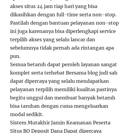
akses situs 24 jam tiap hari yang bisa
dikasihkan dengan full-time serta non-stop.
Pastilah dengan bantuan pelayanan non-stop
ini juga karenanya bisa diperlengkapi service
terpilih akses yang selalu lancar dan
sebelumnya tidak pernah ada rintangan apa
pun.
Semua betaruh dapat peroleh layanan sangat
komplet serta terhebat Bersama blog judi sah
dapat dipercaya yang selalu mendapatkan
pelayanan terpilih memiliki kualitas pastinya
begitu unggul dan membuat banyak betaruh
bisa taruhan dengan cuma mengeluarkan
modal sedikit.
Sistem Mutakhir Jamin Keamanan Peserta
Situs BO Deposit Dana Dapat dipercaya