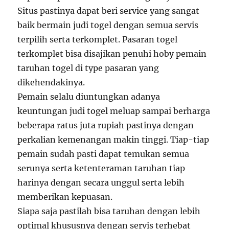
Situs pastinya dapat beri service yang sangat
baik bermain judi togel dengan semua servis
terpilih serta terkomplet. Pasaran togel
terkomplet bisa disajikan penuhi hoby pemain
taruhan togel di type pasaran yang
dikehendakinya.
Pemain selalu diuntungkan adanya
keuntungan judi togel meluap sampai berharga
beberapa ratus juta rupiah pastinya dengan
perkalian kemenangan makin tinggi. Tiap-tiap
pemain sudah pasti dapat temukan semua
serunya serta ketenteraman taruhan tiap
harinya dengan secara unggul serta lebih
memberikan kepuasan.
Siapa saja pastilah bisa taruhan dengan lebih
optimal khususnya dengan servis terhebat