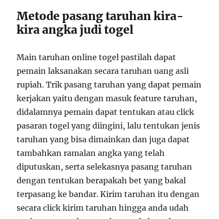
Metode pasang taruhan kira-
kira angka judi togel
Main taruhan online togel pastilah dapat
pemain laksanakan secara taruhan uang asli
rupiah. Trik pasang taruhan yang dapat pemain
kerjakan yaitu dengan masuk feature taruhan,
didalamnya pemain dapat tentukan atau click
pasaran togel yang diingini, lalu tentukan jenis
taruhan yang bisa dimainkan dan juga dapat
tambahkan ramalan angka yang telah
diputuskan, serta selekasnya pasang taruhan
dengan tentukan berapakah bet yang bakal
terpasang ke bandar. Kirim taruhan itu dengan
secara click kirim taruhan hingga anda udah