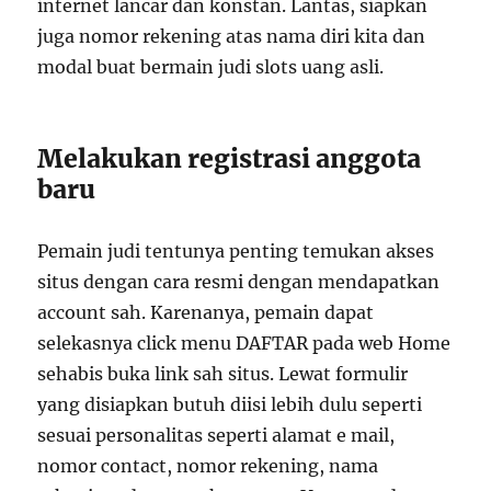
internet lancar dan konstan. Lantas, siapkan
juga nomor rekening atas nama diri kita dan
modal buat bermain judi slots uang asli.
Melakukan registrasi anggota
baru
Pemain judi tentunya penting temukan akses
situs dengan cara resmi dengan mendapatkan
account sah. Karenanya, pemain dapat
selekasnya click menu DAFTAR pada web Home
sehabis buka link sah situs. Lewat formulir
yang disiapkan butuh diisi lebih dulu seperti
sesuai personalitas seperti alamat e mail,
nomor contact, nomor rekening, nama