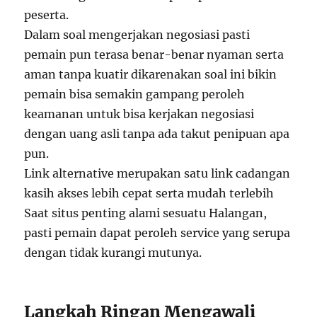
peserta.
Dalam soal mengerjakan negosiasi pasti
pemain pun terasa benar-benar nyaman serta
aman tanpa kuatir dikarenakan soal ini bikin
pemain bisa semakin gampang peroleh
keamanan untuk bisa kerjakan negosiasi
dengan uang asli tanpa ada takut penipuan apa
pun.
Link alternative merupakan satu link cadangan
kasih akses lebih cepat serta mudah terlebih
Saat situs penting alami sesuatu Halangan,
pasti pemain dapat peroleh service yang serupa
dengan tidak kurangi mutunya.
Langkah Ringan Mengawali