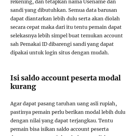
rekening, dan tetapkan nama Usename dan
sandi yang dibutuhkan. Semua data barusan
dapat diantarkan lebih dulu serta akan diolah
secara cepat maka dari itu tentu pemain dapat
selekasnya lebih simpel buat temukan account
sah Pemakai ID dibarengi sandi yang dapat
dipakai untuk login situs dengan mudah.
Isi saldo account peserta modal
kurang
Agar dapat pasang taruhan uang asli rupiah,
pastinya pemain perlu berikan modal lebih dulu
dengan nilai yang dapat terjangkau. Tentu
pemain bisa isikan saldo account peserta