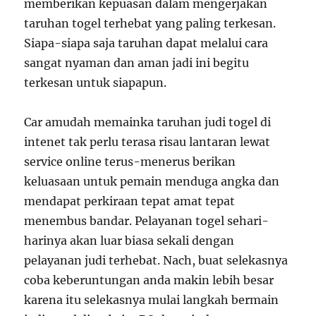
memberikan kepuasan dalam mengerjakan
taruhan togel terhebat yang paling terkesan.
Siapa-siapa saja taruhan dapat melalui cara
sangat nyaman dan aman jadi ini begitu
terkesan untuk siapapun.
Car amudah memainka taruhan judi togel di
intenet tak perlu terasa risau lantaran lewat
service online terus-menerus berikan
keluasaan untuk pemain menduga angka dan
mendapat perkiraan tepat amat tepat
menembus bandar. Pelayanan togel sehari-
harinya akan luar biasa sekali dengan
pelayanan judi terhebat. Nach, buat selekasnya
coba keberuntungan anda makin lebih besar
karena itu selekasnya mulai langkah bermain