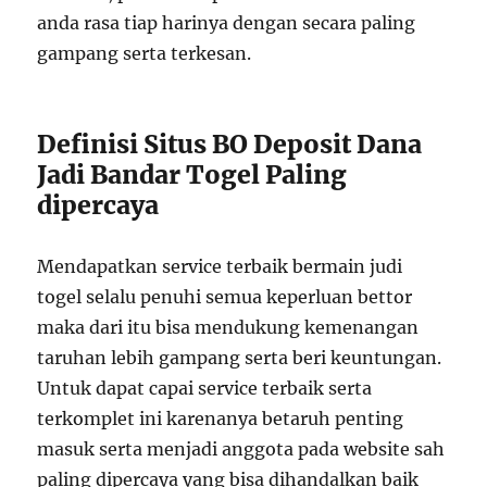
anda rasa tiap harinya dengan secara paling
gampang serta terkesan.
Definisi Situs BO Deposit Dana
Jadi Bandar Togel Paling
dipercaya
Mendapatkan service terbaik bermain judi
togel selalu penuhi semua keperluan bettor
maka dari itu bisa mendukung kemenangan
taruhan lebih gampang serta beri keuntungan.
Untuk dapat capai service terbaik serta
terkomplet ini karenanya betaruh penting
masuk serta menjadi anggota pada website sah
paling dipercaya yang bisa dihandalkan baik