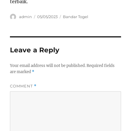
terbaik.
Author
Posted
Categories
admin
05/05/2023
Bandar Togel
on
Leave a Reply
Your email address will not be published.
Required fields
are marked
*
COMMENT
*