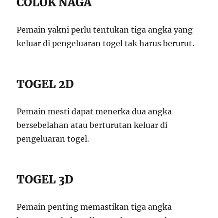
COLOK NAGA
Pemain yakni perlu tentukan tiga angka yang
keluar di pengeluaran togel tak harus berurut.
TOGEL 2D
Pemain mesti dapat menerka dua angka
bersebelahan atau berturutan keluar di
pengeluaran togel.
TOGEL 3D
Pemain penting memastikan tiga angka