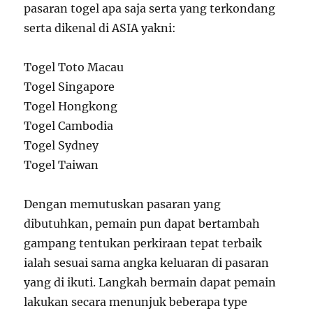
pasaran togel apa saja serta yang terkondang
serta dikenal di ASIA yakni:
Togel Toto Macau
Togel Singapore
Togel Hongkong
Togel Cambodia
Togel Sydney
Togel Taiwan
Dengan memutuskan pasaran yang
dibutuhkan, pemain pun dapat bertambah
gampang tentukan perkiraan tepat terbaik
ialah sesuai sama angka keluaran di pasaran
yang di ikuti. Langkah bermain dapat pemain
lakukan secara menunjuk beberapa type