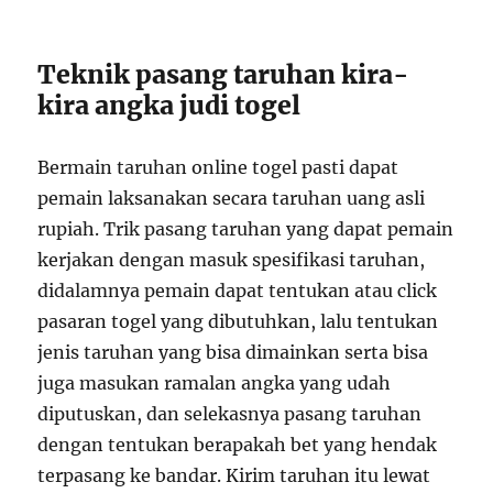
Teknik pasang taruhan kira-
kira angka judi togel
Bermain taruhan online togel pasti dapat
pemain laksanakan secara taruhan uang asli
rupiah. Trik pasang taruhan yang dapat pemain
kerjakan dengan masuk spesifikasi taruhan,
didalamnya pemain dapat tentukan atau click
pasaran togel yang dibutuhkan, lalu tentukan
jenis taruhan yang bisa dimainkan serta bisa
juga masukan ramalan angka yang udah
diputuskan, dan selekasnya pasang taruhan
dengan tentukan berapakah bet yang hendak
terpasang ke bandar. Kirim taruhan itu lewat