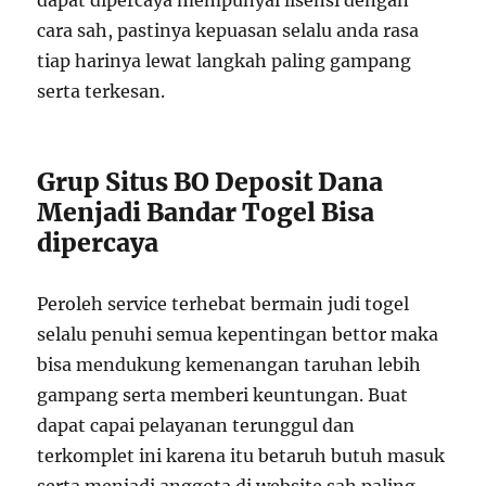
dapat dipercaya mempunyai lisensi dengan
cara sah, pastinya kepuasan selalu anda rasa
tiap harinya lewat langkah paling gampang
serta terkesan.
Grup Situs BO Deposit Dana
Menjadi Bandar Togel Bisa
dipercaya
Peroleh service terhebat bermain judi togel
selalu penuhi semua kepentingan bettor maka
bisa mendukung kemenangan taruhan lebih
gampang serta memberi keuntungan. Buat
dapat capai pelayanan terunggul dan
terkomplet ini karena itu betaruh butuh masuk