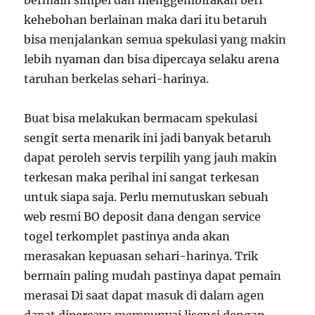
bermain simpel dan menggembirakan beri
kehebohan berlainan maka dari itu betaruh
bisa menjalankan semua spekulasi yang makin
lebih nyaman dan bisa dipercaya selaku arena
taruhan berkelas sehari-harinya.
Buat bisa melakukan bermacam spekulasi
sengit serta menarik ini jadi banyak betaruh
dapat peroleh servis terpilih yang jauh makin
terkesan maka perihal ini sangat terkesan
untuk siapa saja. Perlu memutuskan sebuah
web resmi BO deposit dana dengan service
togel terkomplet pastinya anda akan
merasakan kepuasan sehari-harinya. Trik
bermain paling mudah pastinya dapat pemain
merasai Di saat dapat masuk di dalam agen