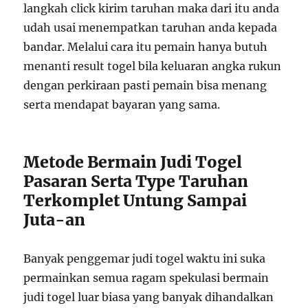
langkah click kirim taruhan maka dari itu anda
udah usai menempatkan taruhan anda kepada
bandar. Melalui cara itu pemain hanya butuh
menanti result togel bila keluaran angka rukun
dengan perkiraan pasti pemain bisa menang
serta mendapat bayaran yang sama.
Metode Bermain Judi Togel
Pasaran Serta Type Taruhan
Terkomplet Untung Sampai
Juta-an
Banyak penggemar judi togel waktu ini suka
permainkan semua ragam spekulasi bermain
judi togel luar biasa yang banyak dihandalkan