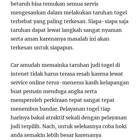
betaruh bisa temukan semua servis
mengesankan dalam melakukan taruhan togel
terhebat yang paling terkesan. Siapa-siapa saja
taruhan dapat lewat langkah sangat nyaman
serta aman karenanya masalah ini akan
terkesan untuk siapapun.
Car amudah memainka taruhan judi togel di
intenet tidak harus terasa resah karena lewat
service online terus-menerus kasih kelapangan
buat pemain menduga angka serta
memperoleh perkiraan tepat sangat tepat
menembus bandar. Pelayanan togel tiap
harinya bakal atraktif sekali dengan pelayanan
judi terpilih. Nach, untuk selekasnya coba hoki
anda semakin lebih besar karenanya