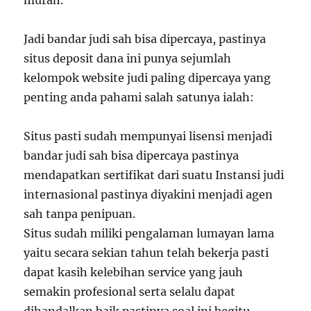
murah.
Jadi bandar judi sah bisa dipercaya, pastinya
situs deposit dana ini punya sejumlah
kelompok website judi paling dipercaya yang
penting anda pahami salah satunya ialah:
Situs pasti sudah mempunyai lisensi menjadi
bandar judi sah bisa dipercaya pastinya
mendapatkan sertifikat dari suatu Instansi judi
internasional pastinya diyakini menjadi agen
sah tanpa penipuan.
Situs sudah miliki pengalaman lumayan lama
yaitu secara sekian tahun telah bekerja pasti
dapat kasih kelebihan service yang jauh
semakin profesional serta selalu dapat