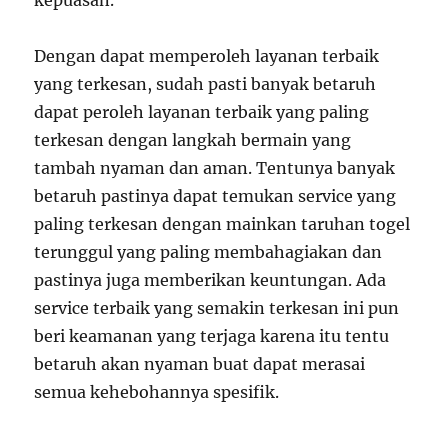
kepuasan.
Dengan dapat memperoleh layanan terbaik
yang terkesan, sudah pasti banyak betaruh
dapat peroleh layanan terbaik yang paling
terkesan dengan langkah bermain yang
tambah nyaman dan aman. Tentunya banyak
betaruh pastinya dapat temukan service yang
paling terkesan dengan mainkan taruhan togel
terunggul yang paling membahagiakan dan
pastinya juga memberikan keuntungan. Ada
service terbaik yang semakin terkesan ini pun
beri keamanan yang terjaga karena itu tentu
betaruh akan nyaman buat dapat merasai
semua kehebohannya spesifik.