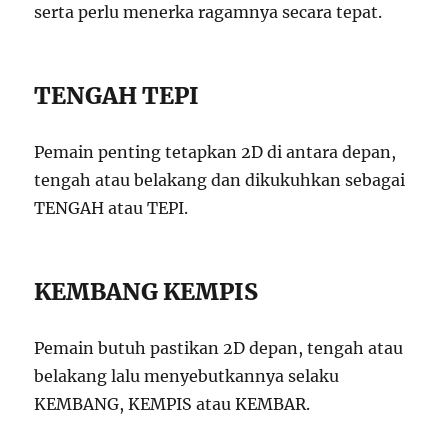
serta perlu menerka ragamnya secara tepat.
TENGAH TEPI
Pemain penting tetapkan 2D di antara depan,
tengah atau belakang dan dikukuhkan sebagai
TENGAH atau TEPI.
KEMBANG KEMPIS
Pemain butuh pastikan 2D depan, tengah atau
belakang lalu menyebutkannya selaku
KEMBANG, KEMPIS atau KEMBAR.