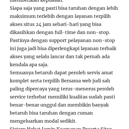
memberikan kepuasan.
Siapa saja yang pasti bisa taruhan dengan lebih
maksimum terlebih dengan layanan terpilih
akses situs 24 jam sehari-hari yang bisa
dikasihkan dengan full-time dan non-stop.
Pastinya dengan support pelayanan non-stop
ini juga jadi bisa diperlengkapi layanan terbaik
akses yang selalu lancar dan tak pernah ada
kendala apa saja.
Semuanya betaruh dapat peroleh servis amat
komplet serta terpilih Bersama web judi sah
paling dipercaya yang terus-menerus peroleh
service terhebat memiliki kualitas sudah pasti
benar-benar unggul dan membikin banyak
betaruh bisa taruhan dengan cuman
mengeluarkan modal sedikit.