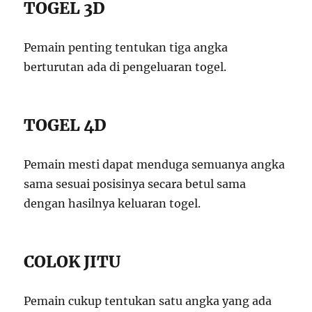
TOGEL 3D
Pemain penting tentukan tiga angka
berturutan ada di pengeluaran togel.
TOGEL 4D
Pemain mesti dapat menduga semuanya angka
sama sesuai posisinya secara betul sama
dengan hasilnya keluaran togel.
COLOK JITU
Pemain cukup tentukan satu angka yang ada