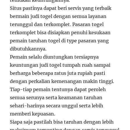
temukan keuntungannya.
Situs pastinya dapat beri servis yang terbaik
bermain judi togel dengan semua layanan
terunggul dan terkomplet. Pasaran togel
terkomplet bisa disiapkan penuhi kesukaan
pemain taruhan togel di type pasaran yang
dibutuhkannya.
Pemain selalu diuntungkan tersiapnya
keuntungan judi togel tumpah ruah sampai
berharga beberapa ratus juta rupiah pasti
dengan perkalian kemenangan makin tinggi.
Tiap-tiap pemain tentunya dapat peroleh
semua serunya serta keamanan taruhan
sehari-harinya secara unggul serta lebih
memberi kepuasan.
Siapa saja pastilah bisa taruhan dengan lebih