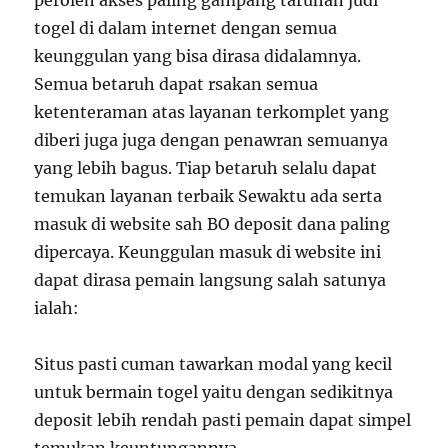
peroleh akses paling gampang taruhan judi
togel di dalam internet dengan semua
keunggulan yang bisa dirasa didalamnya.
Semua betaruh dapat rsakan semua
ketenteraman atas layanan terkomplet yang
diberi juga juga dengan penawran semuanya
yang lebih bagus. Tiap betaruh selalu dapat
temukan layanan terbaik Sewaktu ada serta
masuk di website sah BO deposit dana paling
dipercaya. Keunggulan masuk di website ini
dapat dirasa pemain langsung salah satunya
ialah:
Situs pasti cuman tawarkan modal yang kecil
untuk bermain togel yaitu dengan sedikitnya
deposit lebih rendah pasti pemain dapat simpel