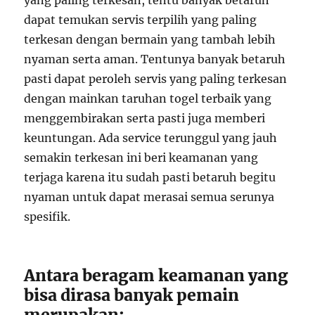
yang paling terkesan, tentu banyak betaruh
dapat temukan servis terpilih yang paling
terkesan dengan bermain yang tambah lebih
nyaman serta aman. Tentunya banyak betaruh
pasti dapat peroleh servis yang paling terkesan
dengan mainkan taruhan togel terbaik yang
menggembirakan serta pasti juga memberi
keuntungan. Ada service terunggul yang jauh
semakin terkesan ini beri keamanan yang
terjaga karena itu sudah pasti betaruh begitu
nyaman untuk dapat merasai semua serunya
spesifik.
Antara beragam keamanan yang
bisa dirasa banyak pemain
merupakan: