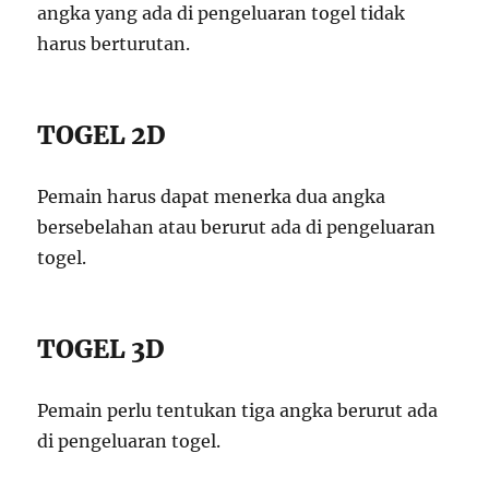
angka yang ada di pengeluaran togel tidak
harus berturutan.
TOGEL 2D
Pemain harus dapat menerka dua angka
bersebelahan atau berurut ada di pengeluaran
togel.
TOGEL 3D
Pemain perlu tentukan tiga angka berurut ada
di pengeluaran togel.