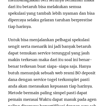
membahagiakan beri serunya berlainan maka
dari itu betaruh bisa melakukan semua
spekulasi yang tambah lebih nyaman dan bisa
dipercaya selaku gelaran taruhan berprestise
tiap harinya.
Untuk bisa menjalankan pelbagai spekulasi
sengit serta menarik ini jadi banyak betaruh
dapat temukan service terunggul yang jauh
makin terkesan maka dari itu soal ini benar-
benar terkesan buat siapa-siapa saja. Hanya
butuh menunjuk sebuah web resmi BO deposit
dana dengan service togel terkomplet pasti
anda akan merasakan kepuasan tiap harinya.
Metode bermain paling simpel pasti dapat
pemain merasai Waktu dapat masuk pada agen