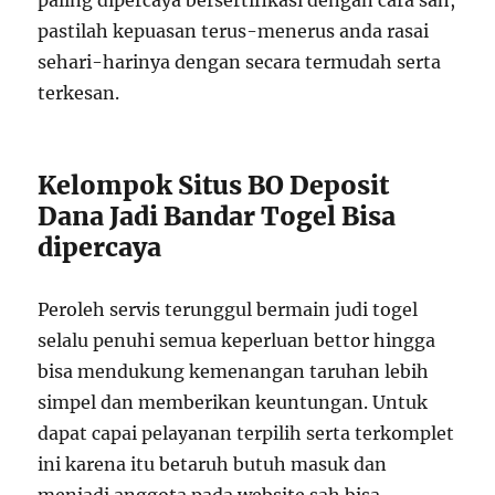
paling dipercaya bersertifikasi dengan cara sah,
pastilah kepuasan terus-menerus anda rasai
sehari-harinya dengan secara termudah serta
terkesan.
Kelompok Situs BO Deposit
Dana Jadi Bandar Togel Bisa
dipercaya
Peroleh servis terunggul bermain judi togel
selalu penuhi semua keperluan bettor hingga
bisa mendukung kemenangan taruhan lebih
simpel dan memberikan keuntungan. Untuk
dapat capai pelayanan terpilih serta terkomplet
ini karena itu betaruh butuh masuk dan