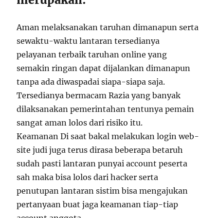
Aman melaksanakan taruhan dimanapun serta
sewaktu-waktu lantaran tersedianya
pelayanan terbaik taruhan online yang
semakin ringan dapat dijalankan dimanapun
tanpa ada diwaspadai siapa-siapa saja.
Tersedianya bermacam Razia yang banyak
dilaksanakan pemerintahan tentunya pemain
sangat aman lolos dari risiko itu.
Keamanan Di saat bakal melakukan login web-
site judi juga terus dirasa beberapa betaruh
sudah pasti lantaran punyai account peserta
sah maka bisa lolos dari hacker serta
penutupan lantaran sistim bisa mengajukan
pertanyaan buat jaga keamanan tiap-tiap