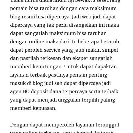
Tidak harus dikuatirkan lgi Sewaktu seseorang
pemain bisa taruhan dengan cara maksimum
blog resmi bisa dipercaya. Jadi web judi dapat
dipercaya yang tak perlu disangsikan ini maka
dapat sangatlah maksimum bisa taruhan
dengan online maka dari itu beberapa betaruh
dapat peroleh service yang jauh makin simpel
dan pastilah terkesan dan eksper sangatlah
memberi keuntungan. Untuk dapat dapaktan
layanan terbaik pastinya pemain penting
masuk di blog judi sah dapat dipercaya jadi
agen BO deposit dana terpercaya serta terbaik
yang dapat menjadi unggulan terpilih paling
memberi kepuasan.
Dengan dapat memperoleh layanan terunggul