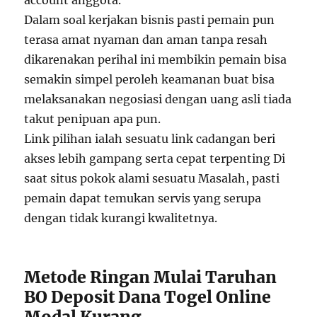
account anggota.
Dalam soal kerjakan bisnis pasti pemain pun
terasa amat nyaman dan aman tanpa resah
dikarenakan perihal ini membikin pemain bisa
semakin simpel peroleh keamanan buat bisa
melaksanakan negosiasi dengan uang asli tiada
takut penipuan apa pun.
Link pilihan ialah sesuatu link cadangan beri
akses lebih gampang serta cepat terpenting Di
saat situs pokok alami sesuatu Masalah, pasti
pemain dapat temukan servis yang serupa
dengan tidak kurangi kwalitetnya.
Metode Ringan Mulai Taruhan
BO Deposit Dana Togel Online
Modal Kurang