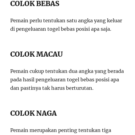
COLOK BEBAS
Pemain perlu tentukan satu angka yang keluar
di pengeluaran togel bebas posisi apa saja.
COLOK MACAU
Pemain cukup tentukan dua angka yang berada
pada hasil pengeluaran togel bebas posisi apa
dan pastinya tak harus berturutan.
COLOK NAGA
Pemain merupakan penting tentukan tiga