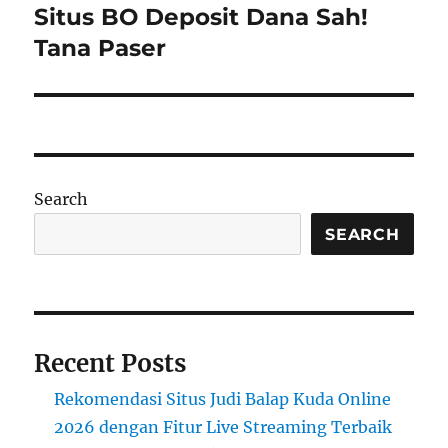
Situs BO Deposit Dana Sah!
Tana Paser
Search
SEARCH
Recent Posts
Rekomendasi Situs Judi Balap Kuda Online
2026 dengan Fitur Live Streaming Terbaik