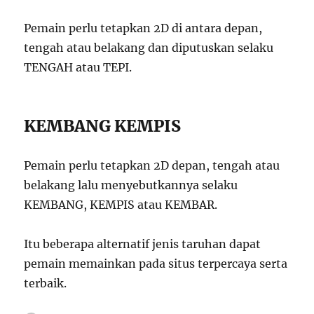
Pemain perlu tetapkan 2D di antara depan,
tengah atau belakang dan diputuskan selaku
TENGAH atau TEPI.
KEMBANG KEMPIS
Pemain perlu tetapkan 2D depan, tengah atau
belakang lalu menyebutkannya selaku
KEMBANG, KEMPIS atau KEMBAR.
Itu beberapa alternatif jenis taruhan dapat
pemain memainkan pada situs terpercaya serta
terbaik.