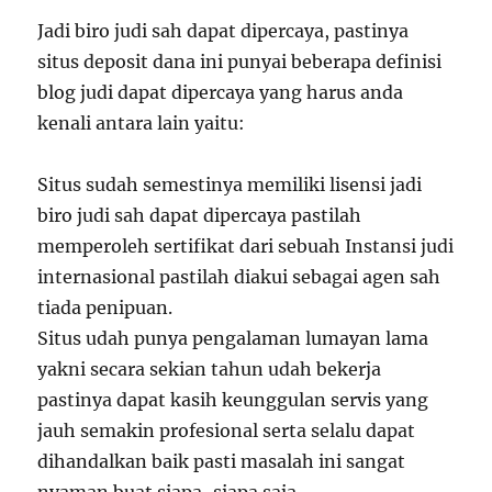
Jadi biro judi sah dapat dipercaya, pastinya
situs deposit dana ini punyai beberapa definisi
blog judi dapat dipercaya yang harus anda
kenali antara lain yaitu:
Situs sudah semestinya memiliki lisensi jadi
biro judi sah dapat dipercaya pastilah
memperoleh sertifikat dari sebuah Instansi judi
internasional pastilah diakui sebagai agen sah
tiada penipuan.
Situs udah punya pengalaman lumayan lama
yakni secara sekian tahun udah bekerja
pastinya dapat kasih keunggulan servis yang
jauh semakin profesional serta selalu dapat
dihandalkan baik pasti masalah ini sangat