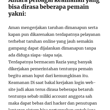
bisa dirasa beberapa pemain
yakni:
Aman mengerjakan taruhan dimanapun serta
kapan pun dikarenakan terdapatnya pelayanan
terhebat taruhan online yang jauh semakin
gampang dapat dijalankan dimanapun tanpa
ada diduga siapa-siapa saja.
Terdapatnya bermacam Razia yang banyak
dikerjakan pemerintahan tentunya pemain
begitu aman luput dari kemungkinan itu.
Keamanan Di saat bakal kerjakan login web-
site judi akan terus dirasa beberapa betaruh
tentunya sebab miliki account anggota sah
maka dapat bebas dari hacker dan penutupan