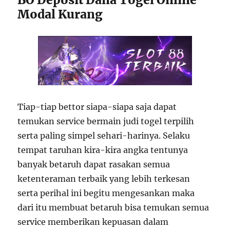
Modal Kurang
Tiap-tiap bettor siapa-siapa saja dapat
temukan service bermain judi togel terpilih
serta paling simpel sehari-harinya. Selaku
tempat taruhan kira-kira angka tentunya
banyak betaruh dapat rasakan semua
ketenteraman terbaik yang lebih terkesan
serta perihal ini begitu mengesankan maka
dari itu membuat betaruh bisa temukan semua
service memberikan kepuasan dalam