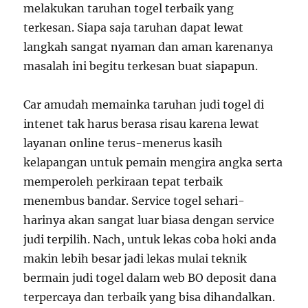
melakukan taruhan togel terbaik yang
terkesan. Siapa saja taruhan dapat lewat
langkah sangat nyaman dan aman karenanya
masalah ini begitu terkesan buat siapapun.
Car amudah memainka taruhan judi togel di
intenet tak harus berasa risau karena lewat
layanan online terus-menerus kasih
kelapangan untuk pemain mengira angka serta
memperoleh perkiraan tepat terbaik
menembus bandar. Service togel sehari-
harinya akan sangat luar biasa dengan service
judi terpilih. Nach, untuk lekas coba hoki anda
makin lebih besar jadi lekas mulai teknik
bermain judi togel dalam web BO deposit dana
terpercaya dan terbaik yang bisa dihandalkan.