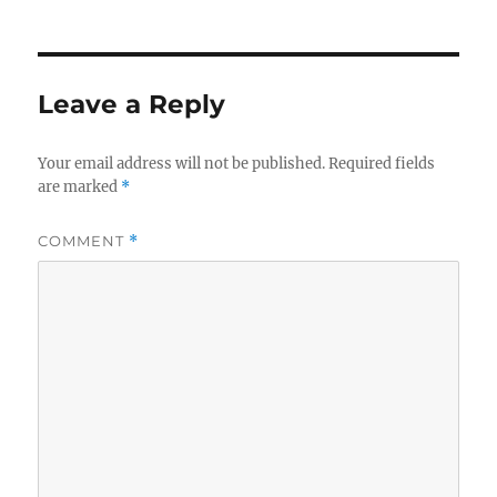
on
Leave a Reply
Your email address will not be published.
Required fields
are marked
*
COMMENT
*