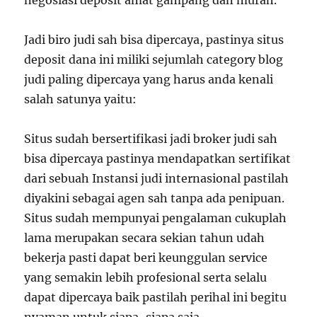
negosiasi deposit amat gampang dan murah.
Jadi biro judi sah bisa dipercaya, pastinya situs
deposit dana ini miliki sejumlah category blog
judi paling dipercaya yang harus anda kenali
salah satunya yaitu:
Situs sudah bersertifikasi jadi broker judi sah
bisa dipercaya pastinya mendapatkan sertifikat
dari sebuah Instansi judi internasional pastilah
diyakini sebagai agen sah tanpa ada penipuan.
Situs sudah mempunyai pengalaman cukuplah
lama merupakan secara sekian tahun udah
bekerja pasti dapat beri keunggulan service
yang semakin lebih profesional serta selalu
dapat dipercaya baik pastilah perihal ini begitu