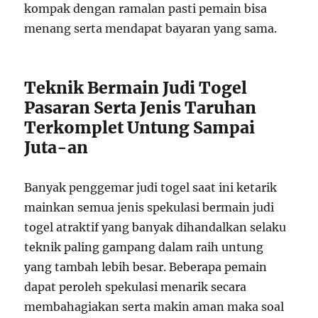
kompak dengan ramalan pasti pemain bisa
menang serta mendapat bayaran yang sama.
Teknik Bermain Judi Togel
Pasaran Serta Jenis Taruhan
Terkomplet Untung Sampai
Juta-an
Banyak penggemar judi togel saat ini ketarik
mainkan semua jenis spekulasi bermain judi
togel atraktif yang banyak dihandalkan selaku
teknik paling gampang dalam raih untung
yang tambah lebih besar. Beberapa pemain
dapat peroleh spekulasi menarik secara
membahagiakan serta makin aman maka soal