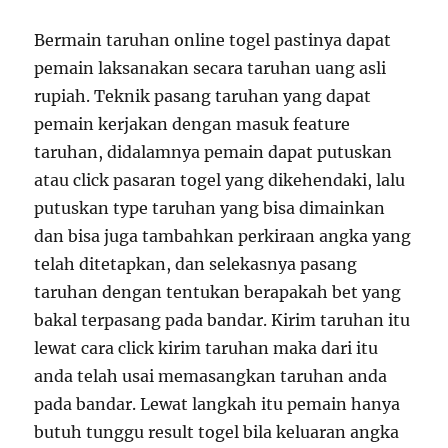
Bermain taruhan online togel pastinya dapat
pemain laksanakan secara taruhan uang asli
rupiah. Teknik pasang taruhan yang dapat
pemain kerjakan dengan masuk feature
taruhan, didalamnya pemain dapat putuskan
atau click pasaran togel yang dikehendaki, lalu
putuskan type taruhan yang bisa dimainkan
dan bisa juga tambahkan perkiraan angka yang
telah ditetapkan, dan selekasnya pasang
taruhan dengan tentukan berapakah bet yang
bakal terpasang pada bandar. Kirim taruhan itu
lewat cara click kirim taruhan maka dari itu
anda telah usai memasangkan taruhan anda
pada bandar. Lewat langkah itu pemain hanya
butuh tunggu result togel bila keluaran angka