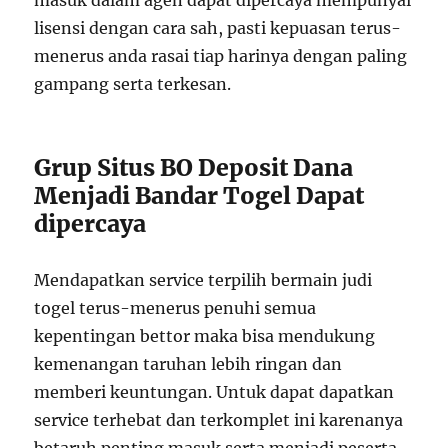
masuk dalam agen dapat dipercaya mempunyai
lisensi dengan cara sah, pasti kepuasan terus-
menerus anda rasai tiap harinya dengan paling
gampang serta terkesan.
Grup Situs BO Deposit Dana
Menjadi Bandar Togel Dapat
dipercaya
Mendapatkan service terpilih bermain judi
togel terus-menerus penuhi semua
kepentingan bettor maka bisa mendukung
kemenangan taruhan lebih ringan dan
memberi keuntungan. Untuk dapat dapatkan
service terhebat dan terkomplet ini karenanya