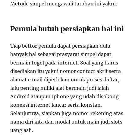
Metode simpel mengawali taruhan ini yakni:
Pemula butuh persiapkan hal ini
Tiap bettor pemula dapat persiapkan dulu
banyak hal sebagai prasyarat simpel dapat
bermain togel pada internet. Soal yang harus
disediakan itu yakni nomor contact aktif serta
alamat e mail diperlukan untuk proses daftar,
lalu penting miliki alat bermain judi ialah
Android ataupun Iphone yang udah disokong
koneksi internet lancar serta konstan.
Selanjutnya, siapkan juga nomor rekening atas
nama diri kita dan modal untuk main judi slots
uang asli.