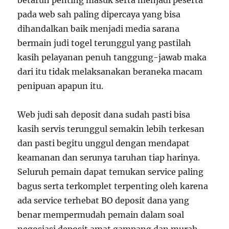
betaruh penting masuk serta menjadi peserta
pada web sah paling dipercaya yang bisa
dihandalkan baik menjadi media sarana
bermain judi togel terunggul yang pastilah
kasih pelayanan penuh tanggung-jawab maka
dari itu tidak melaksanakan beraneka macam
penipuan apapun itu.
Web judi sah deposit dana sudah pasti bisa
kasih servis terunggul semakin lebih terkesan
dan pasti begitu unggul dengan mendapat
keamanan dan serunya taruhan tiap harinya.
Seluruh pemain dapat temukan service paling
bagus serta terkomplet terpenting oleh karena
ada service terhebat BO deposit dana yang
benar mempermudah pemain dalam soal