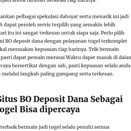
jadi arena taruhan berkelas tiap harinya.
ankan pelbagai spekulasi dahsyat serta menarik ini jadi
 dapat peroleh servis terpilih yang semakin lebih
ri itu ini sangat terkesan untuk siapa saja. Perlu pilih
mi BO deposit dana dengan pelayanan togel terkomplet
akal merasakan kepuasan tiap harinya. Trik bermain
pasti dapat pemain merasai Waktu dapat masuk di dala
caya bersertikat dengan sah, pasti kepuasan selalu anda
a melalui langkah paling gampang serta terkesan.
Situs BO Deposit Dana Sebagai
ogel Bisa dipercaya
terbaik bermain judi togel selalu penuhi semua