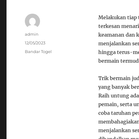
Melakukan tiap t
terkesan menari
Author
admin
keamanan dan ke
Posted
12/05/2023
menjalankan sem
on
Categories
Bandar Togel
hingga terus-me
bermain termuda
Trik bermain ju
yang banyak ber
Raih untung ada
pemain, serta u
coba taruhan pe
membahagiakan 
menjalankan sem