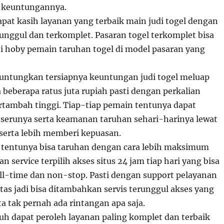
 keuntungannya.
apat kasih layanan yang terbaik main judi togel dengan
runggul dan terkomplet. Pasaran togel terkomplet bisa
i hoby pemain taruhan togel di model pasaran yang
iuntungkan tersiapnya keuntungan judi togel meluap
beberapa ratus juta rupiah pasti dengan perkalian
ambah tinggi. Tiap-tiap pemain tentunya dapat
erunya serta keamanan taruhan sehari-harinya lewat
serta lebih memberi kepuasan.
a tentunya bisa taruhan dengan cara lebih maksimum
n service terpilih akses situs 24 jam tiap hari yang bisa
ull-time dan non-stop. Pasti dengan support pelayanan
tas jadi bisa ditambahkan servis terunggul akses yang
rta tak pernah ada rintangan apa saja.
h dapat peroleh layanan paling komplet dan terbaik