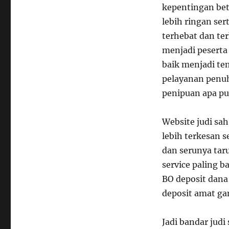
kepentingan be
lebih ringan se
terhebat dan te
menjadi peserta 
baik menjadi tem
pelayanan penu
penipuan apa pu
Website judi sah
lebih terkesan 
dan serunya ta
service paling b
BO deposit dan
deposit amat ga
Jadi bandar judi