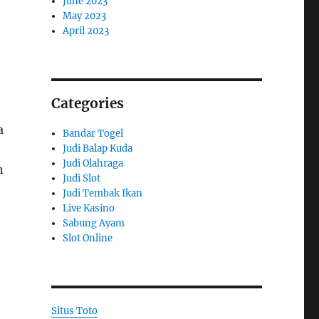
June 2023
May 2023
April 2023
Categories
a
Bandar Togel
Judi Balap Kuda
Judi Olahraga
n
Judi Slot
Judi Tembak Ikan
Live Kasino
Sabung Ayam
Slot Online
Situs Toto