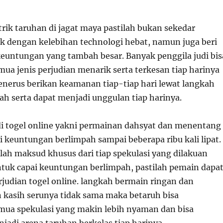
rik taruhan di jagat maya pastilah bukan sekedar
k dengan kelebihan technologi hebat, namun juga beri
untungan yang tambah besar. Banyak penggila judi bis
ua jenis perjudian menarik serta terkesan tiap harinya
nerus berikan keamanan tiap-tiap hari lewat langkah
h serta dapat menjadi unggulan tiap harinya.
di togel online yakni permainan dahsyat dan menentang
i keuntungan berlimpah sampai beberapa ribu kali lipat.
lah maksud khusus dari tiap spekulasi yang dilakuan
ntuk capai keuntungan berlimpah, pastilah pemain dapa
rjudian togel online. langkah bermain ringan dan
kasih serunya tidak sama maka betaruh bisa
ua spekulasi yang makin lebih nyaman dan bisa