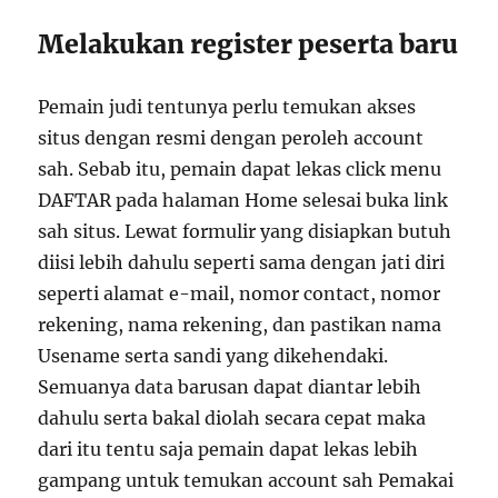
Melakukan register peserta baru
Pemain judi tentunya perlu temukan akses
situs dengan resmi dengan peroleh account
sah. Sebab itu, pemain dapat lekas click menu
DAFTAR pada halaman Home selesai buka link
sah situs. Lewat formulir yang disiapkan butuh
diisi lebih dahulu seperti sama dengan jati diri
seperti alamat e-mail, nomor contact, nomor
rekening, nama rekening, dan pastikan nama
Usename serta sandi yang dikehendaki.
Semuanya data barusan dapat diantar lebih
dahulu serta bakal diolah secara cepat maka
dari itu tentu saja pemain dapat lekas lebih
gampang untuk temukan account sah Pemakai