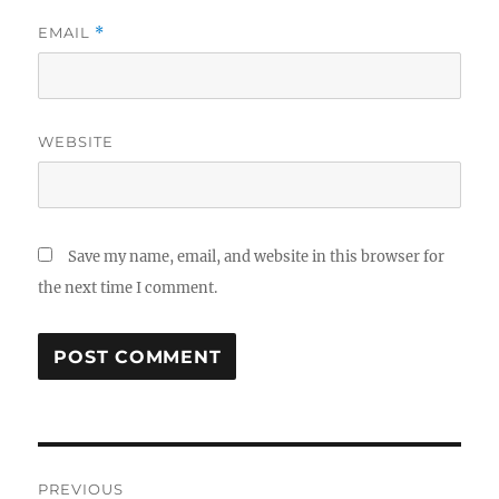
EMAIL
*
WEBSITE
Save my name, email, and website in this browser for
the next time I comment.
Post
PREVIOUS