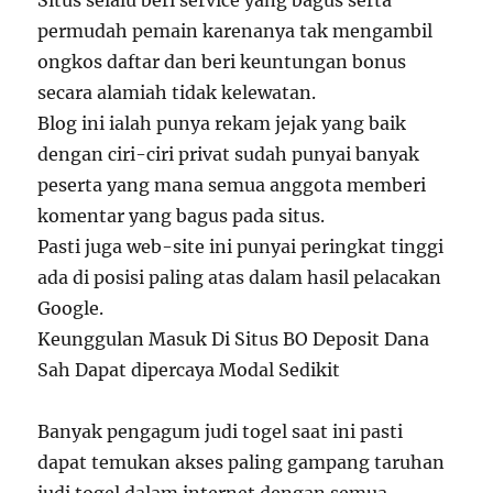
Situs selalu beri service yang bagus serta
permudah pemain karenanya tak mengambil
ongkos daftar dan beri keuntungan bonus
secara alamiah tidak kelewatan.
Blog ini ialah punya rekam jejak yang baik
dengan ciri-ciri privat sudah punyai banyak
peserta yang mana semua anggota memberi
komentar yang bagus pada situs.
Pasti juga web-site ini punyai peringkat tinggi
ada di posisi paling atas dalam hasil pelacakan
Google.
Keunggulan Masuk Di Situs BO Deposit Dana
Sah Dapat dipercaya Modal Sedikit
Banyak pengagum judi togel saat ini pasti
dapat temukan akses paling gampang taruhan