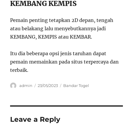
KEMBANG KEMPIS
Pemain penting tetapkan 2D depan, tengah
atau belakang lalu menyebutkannya jadi
KEMBANG, KEMPIS atau KEMBAR.
Itu dia beberapa opsi jenis taruhan dapat
pemain memainkan pada situs terpercaya dan
terbaik.
Author
Posted
Categories
admin
23/05/2023
Bandar Togel
on
Leave a Reply