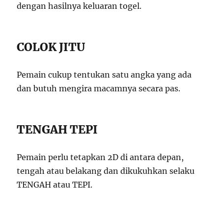
dengan hasilnya keluaran togel.
COLOK JITU
Pemain cukup tentukan satu angka yang ada
dan butuh mengira macamnya secara pas.
TENGAH TEPI
Pemain perlu tetapkan 2D di antara depan,
tengah atau belakang dan dikukuhkan selaku
TENGAH atau TEPI.