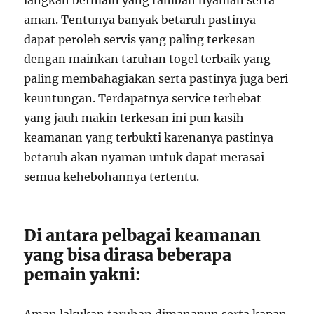
langkah bermain yang tambah nyaman serta
aman. Tentunya banyak betaruh pastinya
dapat peroleh servis yang paling terkesan
dengan mainkan taruhan togel terbaik yang
paling membahagiakan serta pastinya juga beri
keuntungan. Terdapatnya service terhebat
yang jauh makin terkesan ini pun kasih
keamanan yang terbukti karenanya pastinya
betaruh akan nyaman untuk dapat merasai
semua kehebohannya tertentu.
Di antara pelbagai keamanan
yang bisa dirasa beberapa
pemain yakni: