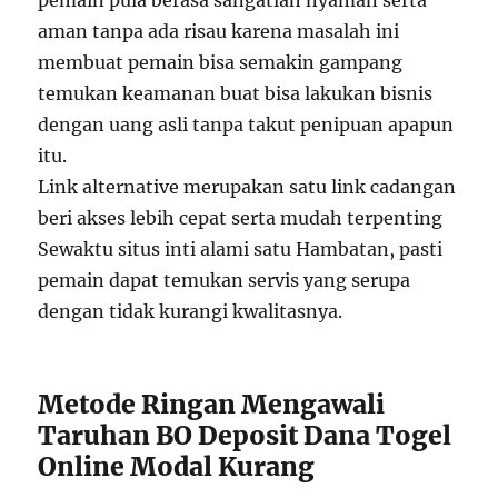
pemain pula berasa sangatlah nyaman serta
aman tanpa ada risau karena masalah ini
membuat pemain bisa semakin gampang
temukan keamanan buat bisa lakukan bisnis
dengan uang asli tanpa takut penipuan apapun
itu.
Link alternative merupakan satu link cadangan
beri akses lebih cepat serta mudah terpenting
Sewaktu situs inti alami satu Hambatan, pasti
pemain dapat temukan servis yang serupa
dengan tidak kurangi kwalitasnya.
Metode Ringan Mengawali
Taruhan BO Deposit Dana Togel
Online Modal Kurang