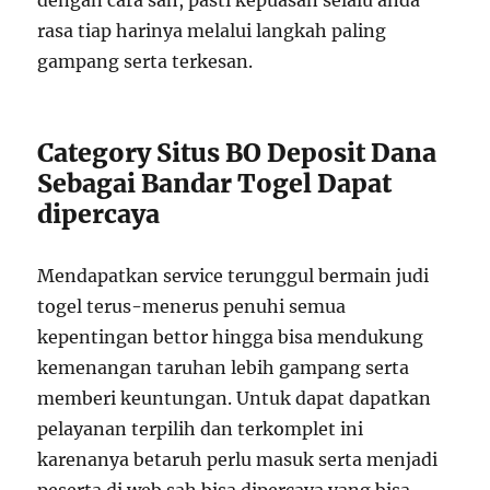
dengan cara sah, pasti kepuasan selalu anda
rasa tiap harinya melalui langkah paling
gampang serta terkesan.
Category Situs BO Deposit Dana
Sebagai Bandar Togel Dapat
dipercaya
Mendapatkan service terunggul bermain judi
togel terus-menerus penuhi semua
kepentingan bettor hingga bisa mendukung
kemenangan taruhan lebih gampang serta
memberi keuntungan. Untuk dapat dapatkan
pelayanan terpilih dan terkomplet ini
karenanya betaruh perlu masuk serta menjadi