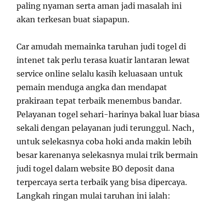
paling nyaman serta aman jadi masalah ini
akan terkesan buat siapapun.
Car amudah memainka taruhan judi togel di
intenet tak perlu terasa kuatir lantaran lewat
service online selalu kasih keluasaan untuk
pemain menduga angka dan mendapat
prakiraan tepat terbaik menembus bandar.
Pelayanan togel sehari-harinya bakal luar biasa
sekali dengan pelayanan judi terunggul. Nach,
untuk selekasnya coba hoki anda makin lebih
besar karenanya selekasnya mulai trik bermain
judi togel dalam website BO deposit dana
terpercaya serta terbaik yang bisa dipercaya.
Langkah ringan mulai taruhan ini ialah: