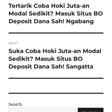
navigation
Tertarik Coba Hoki Juta-an
Previous
post:
Modal Sedikit? Masuk Situs BO
Deposit Dana Sah! Ngabang
NEXT
Suka Coba Hoki Juta-an Modal
Next
post:
Sedikit? Masuk Situs BO
Deposit Dana Sah! Sangatta
Search