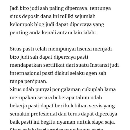
Jadi biro judi sah paling dipercaya, tentunya
situs deposit dana ini miliki sejumlah
kelompok blog judi dapat dipercaya yang
penting anda kenali antara lain ialah:
Situs pasti telah mempunyai lisensi menjadi
biro judi sah dapat dipercaya pasti
mendapatkan sertifikat dari suatu Instansi judi
internasional pasti diakui selaku agen sah
tanpa penipuan.
Situs udah punyai pengalaman cukuplah lama
merupakan secara beberapa tahun udah
bekerja pasti dapat beri kelebihan servis yang
semakin profesional dan terus dapat dipercaya
baik pasti ini begitu nyaman untuk siapa saja.