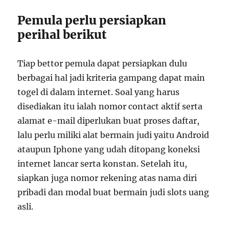
Pemula perlu persiapkan
perihal berikut
Tiap bettor pemula dapat persiapkan dulu
berbagai hal jadi kriteria gampang dapat main
togel di dalam internet. Soal yang harus
disediakan itu ialah nomor contact aktif serta
alamat e-mail diperlukan buat proses daftar,
lalu perlu miliki alat bermain judi yaitu Android
ataupun Iphone yang udah ditopang koneksi
internet lancar serta konstan. Setelah itu,
siapkan juga nomor rekening atas nama diri
pribadi dan modal buat bermain judi slots uang
asli.