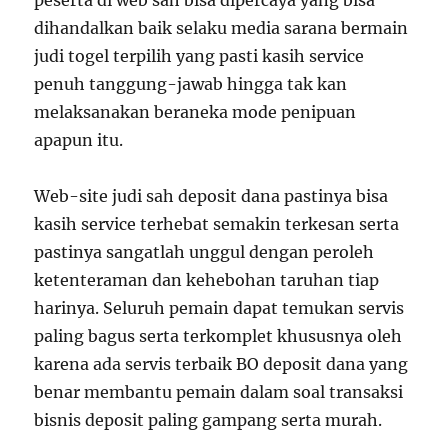
peserta di web sah bisa dipercaya yang bisa
dihandalkan baik selaku media sarana bermain
judi togel terpilih yang pasti kasih service
penuh tanggung-jawab hingga tak kan
melaksanakan beraneka mode penipuan
apapun itu.
Web-site judi sah deposit dana pastinya bisa
kasih service terhebat semakin terkesan serta
pastinya sangatlah unggul dengan peroleh
ketenteraman dan kehebohan taruhan tiap
harinya. Seluruh pemain dapat temukan servis
paling bagus serta terkomplet khususnya oleh
karena ada servis terbaik BO deposit dana yang
benar membantu pemain dalam soal transaksi
bisnis deposit paling gampang serta murah.