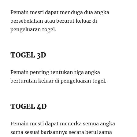
Pemain mesti dapat menduga dua angka
bersebelahan atau berurut keluar di
pengeluaran togel.
TOGEL 3D
Pemain penting tentukan tiga angka
berturutan keluar di pengeluaran togel.
TOGEL 4D
Pemain mesti dapat menerka semua angka
sama sesuai barisannya secara betul sama