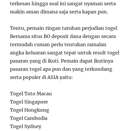
terkesan hingga soal ini sangat nyaman serta
makin aman dimana saja serta kapan pun.
Tentu, pemain ringan taruhan perjudian togel
Bersama situs BO deposit dana dengan secara
termudah cuman perlu tentukan ramalan
angka keluaran sangat tepat untuk result togel
pasaran yang di ikuti. Pemain dapat ikutinya
pasaran togel apa pun dan yang terkondang
serta populer di ASIA yaitu:
Togel Toto Macau
Togel Singapore
Togel Hongkong
Togel Cambodia
Togel Sydney