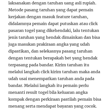
laksanakan dengan taruhan uang asli rupiah.
Metode pasang taruhan yang dapat pemain
kerjakan dengan masuk feature taruhan,
didalamnya pemain dapat putuskan atau click
pasaran togel yang dikehendaki, lalu tentukan
jenis taruhan yang hendak dimainkan dan bisa
juga masukan prakiraan angka yang udah
dipastikan, dan selekasnya pasang taruhan
dengan tentukan berapakah bet yang hendak
terpasang pada bandar. Kirim taruhan itu
melalui langkah click kirim taruhan maka anda
udah usai menempatkan taruhan anda pada
bandar. Melalui langkah itu pemain perlu
menanti result togel bila keluaran angka
kompak dengan perkiraan pastilah pemain bisa
menang serta mendapat bayaran yang cocok.