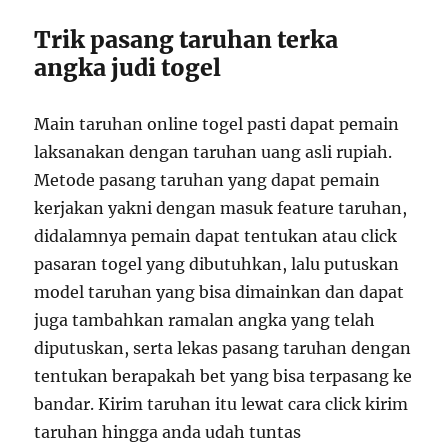
Trik pasang taruhan terka
angka judi togel
Main taruhan online togel pasti dapat pemain
laksanakan dengan taruhan uang asli rupiah.
Metode pasang taruhan yang dapat pemain
kerjakan yakni dengan masuk feature taruhan,
didalamnya pemain dapat tentukan atau click
pasaran togel yang dibutuhkan, lalu putuskan
model taruhan yang bisa dimainkan dan dapat
juga tambahkan ramalan angka yang telah
diputuskan, serta lekas pasang taruhan dengan
tentukan berapakah bet yang bisa terpasang ke
bandar. Kirim taruhan itu lewat cara click kirim
taruhan hingga anda udah tuntas