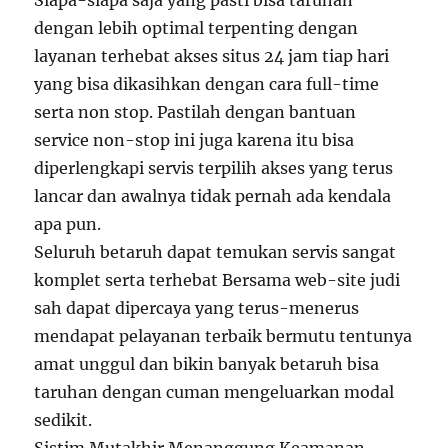
Siapa-siapa saja yang pasti bisa taruhan
dengan lebih optimal terpenting dengan
layanan terhebat akses situs 24 jam tiap hari
yang bisa dikasihkan dengan cara full-time
serta non stop. Pastilah dengan bantuan
service non-stop ini juga karena itu bisa
diperlengkapi servis terpilih akses yang terus
lancar dan awalnya tidak pernah ada kendala
apa pun.
Seluruh betaruh dapat temukan servis sangat
komplet serta terhebat Bersama web-site judi
sah dapat dipercaya yang terus-menerus
mendapat pelayanan terbaik bermutu tentunya
amat unggul dan bikin banyak betaruh bisa
taruhan dengan cuman mengeluarkan modal
sedikit.