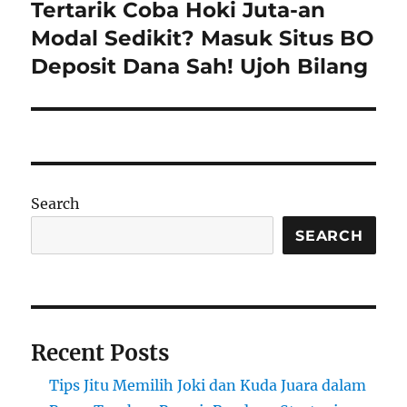
Tertarik Coba Hoki Juta-an
Next
post:
Modal Sedikit? Masuk Situs BO
Deposit Dana Sah! Ujoh Bilang
Search
SEARCH
Recent Posts
Tips Jitu Memilih Joki dan Kuda Juara dalam