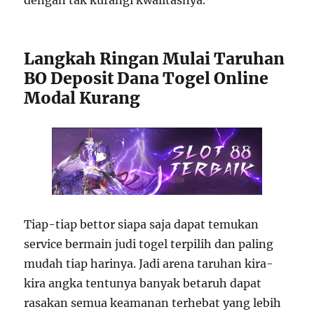
dengan tak kurangi kwalitasnya.
Langkah Ringan Mulai Taruhan
BO Deposit Dana Togel Online
Modal Kurang
Tiap-tiap bettor siapa saja dapat temukan
service bermain judi togel terpilih dan paling
mudah tiap harinya. Jadi arena taruhan kira-
kira angka tentunya banyak betaruh dapat
rasakan semua keamanan terhebat yang lebih