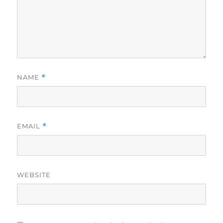
NAME
*
EMAIL
*
WEBSITE