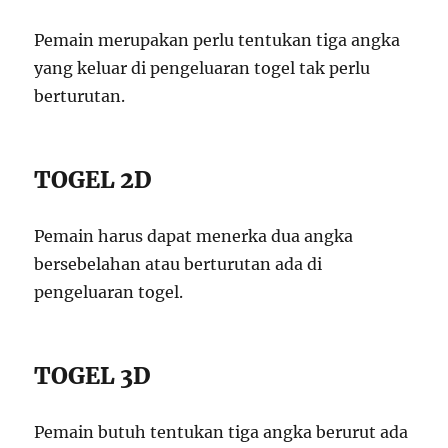
Pemain merupakan perlu tentukan tiga angka
yang keluar di pengeluaran togel tak perlu
berturutan.
TOGEL 2D
Pemain harus dapat menerka dua angka
bersebelahan atau berturutan ada di
pengeluaran togel.
TOGEL 3D
Pemain butuh tentukan tiga angka berurut ada