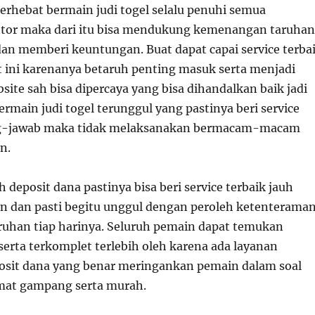
terhebat bermain judi togel selalu penuhi semua
ttor maka dari itu bisa mendukung kemenangan taruhan
an memberi keuntungan. Buat dapat capai service terba
t ini karenanya betaruh penting masuk serta menjadi
site sah bisa dipercaya yang bisa dihandalkan baik jadi
rmain judi togel terunggul yang pastinya beri service
g-jawab maka tidak melaksanakan bermacam-macam
n.
h deposit dana pastinya bisa beri service terbaik jauh
n dan pasti begitu unggul dengan peroleh ketenterama
aruhan tiap harinya. Seluruh pemain dapat temukan
serta terkomplet terlebih oleh karena ada layanan
osit dana yang benar meringankan pemain dalam soal
amat gampang serta murah.