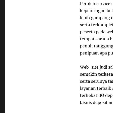
Peroleh service 
kepentingan be
lebih gampang d
serta terkomple
peserta pada web
tempat sarana be
penuh tanggun
penipuan apa pu
Web-site judi sa
semakin terkesa
serta serunya t
layanan terbaik 
terhebat BO dep
bisnis deposit 