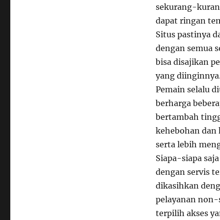
sekurang-kuran
dapat ringan t
Situs pastinya d
dengan semua ser
bisa disajikan 
yang diinginnya
Pemain selalu d
berharga bebera
bertambah tingg
kehebohan dan 
serta lebih men
Siapa-siapa saja
dengan servis te
dikasihkan deng
pelayanan non-s
terpilih akses y