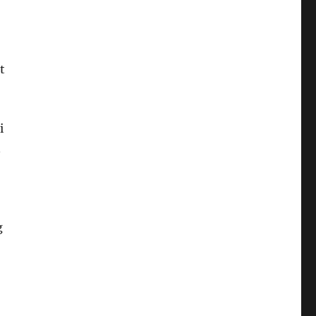
t
i
n
g