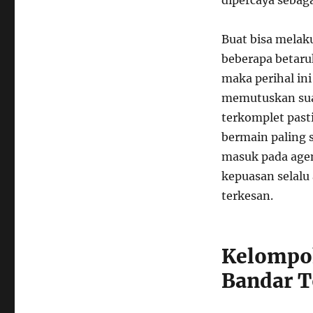
dipercaya sebag
Buat bisa melak
beberapa betaru
maka perihal ini
memutuskan suat
terkomplet past
bermain paling 
masuk pada agen
kepuasan selalu
terkesan.
Kelompok
Bandar T