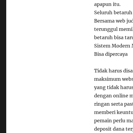
apapun itu.
Seluruh betaruh
Bersama web jud
terunggul memil
betaruh bisa ta
Sistem Modern 
Bisa dipercaya
Tidak harus dis
maksimum website
yang tidak haru
dengan online m
ringan serta pa
memberi keuntun
pemain perlu mas
deposit dana te