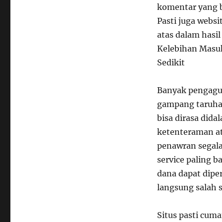
komentar yang b
Pasti juga websi
atas dalam hasi
Kelebihan Masuk
Sedikit
Banyak pengagum
gampang taruhan
bisa dirasa did
ketenteraman at
penawran segala 
service paling 
dana dapat diper
langsung salah 
Situs pasti cum