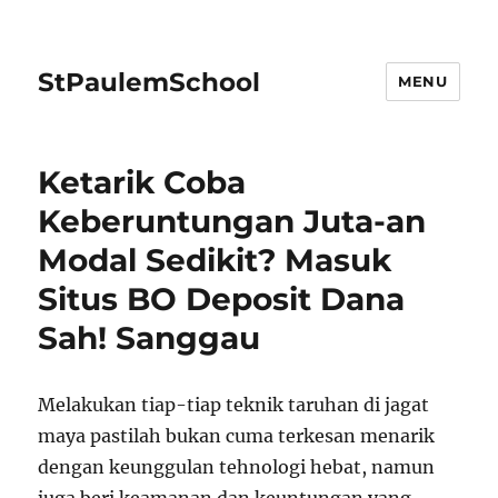
StPaulemSchool
MENU
Ketarik Coba
Keberuntungan Juta-an
Modal Sedikit? Masuk
Situs BO Deposit Dana
Sah! Sanggau
Melakukan tiap-tiap teknik taruhan di jagat
maya pastilah bukan cuma terkesan menarik
dengan keunggulan tehnologi hebat, namun