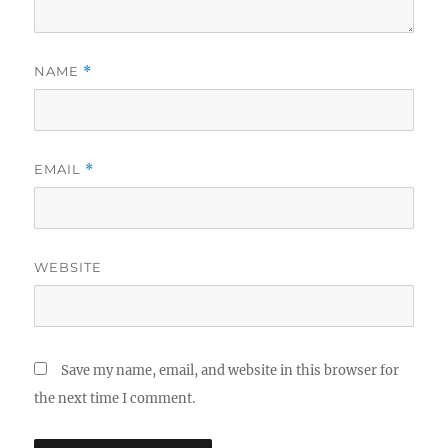
NAME
*
EMAIL
*
WEBSITE
Save my name, email, and website in this browser for
the next time I comment.