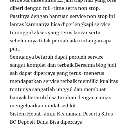
terhebat akses situs 24 jam tiap hari yang bisa
diberi dengan full-time serta non stop.
Pastinya dengan bantuan service non stop ini
lantas karenanya bisa diperlengkapi service
terunggul akses yang terus lancar serta
sebelumnya tidak pernah ada rintangan apa
pun.
Semuanya betaruh dapat peroleh service
sangat komplet dan terbaik Bersama blog judi
sah dapat dipercaya yang terus-menerus
mendapatkan service terbaik memiliki kualitas
tentunya sangatlah unggul dan membuat
banyak betaruh bisa taruhan dengan cuman
mengeluarkan modal sedikit.
Sistem Hebat Jamin Keamanan Peserta Situs
BO Deposit Dana Bisa dipercaya