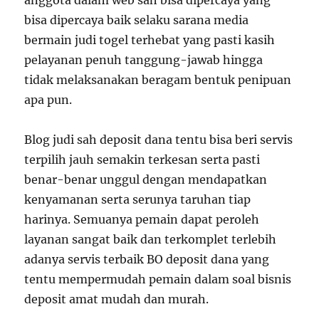
anggota dalam web sah bisa dipercaya yang
bisa dipercaya baik selaku sarana media
bermain judi togel terhebat yang pasti kasih
pelayanan penuh tanggung-jawab hingga
tidak melaksanakan beragam bentuk penipuan
apa pun.
Blog judi sah deposit dana tentu bisa beri servis
terpilih jauh semakin terkesan serta pasti
benar-benar unggul dengan mendapatkan
kenyamanan serta serunya taruhan tiap
harinya. Semuanya pemain dapat peroleh
layanan sangat baik dan terkomplet terlebih
adanya servis terbaik BO deposit dana yang
tentu mempermudah pemain dalam soal bisnis
deposit amat mudah dan murah.