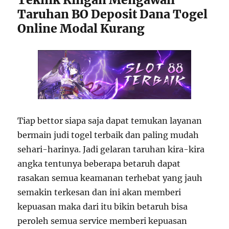
Taruhan BO Deposit Dana Togel
Online Modal Kurang
Tiap bettor siapa saja dapat temukan layanan
bermain judi togel terbaik dan paling mudah
sehari-harinya. Jadi gelaran taruhan kira-kira
angka tentunya beberapa betaruh dapat
rasakan semua keamanan terhebat yang jauh
semakin terkesan dan ini akan memberi
kepuasan maka dari itu bikin betaruh bisa
peroleh semua service memberi kepuasan