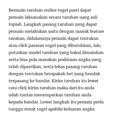
Bermain taruhan online togel pasti dapat
pemain laksanakan secara taruhan uang asli
rupiah. Langkah pasang taruhan yang dapat
pemain melakukan yaitu dengan masuk feature
taruhan, didalamnya pemain dapat tentukan
atau click pasaran togel yang dibutuhkan, lalu
putuskan model taruhan yang bakal dimainkan
serta bisa pula masukan prakiraan angka yang
telah dipastikan, serta lekas pasang taruhan
dengan tentukan berapakah bet yang hendak
terpasang ke bandar. Kirim taruhan itu lewat
cara click kirim taruhan maka dari itu anda
udah tuntas menempatkan taruhan anda
kepada bandar. Lewat langkah itu pemain perlu
tunggu result togel apabila keluaran angka