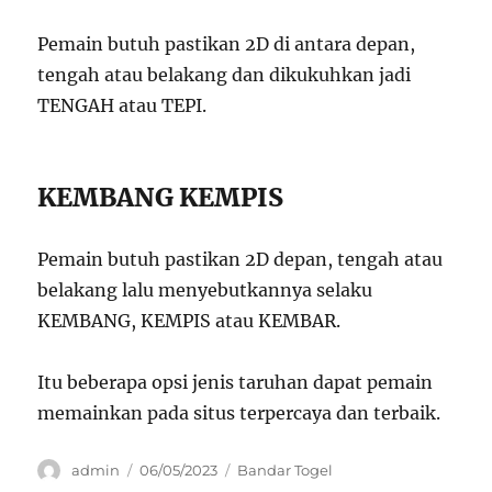
Pemain butuh pastikan 2D di antara depan,
tengah atau belakang dan dikukuhkan jadi
TENGAH atau TEPI.
KEMBANG KEMPIS
Pemain butuh pastikan 2D depan, tengah atau
belakang lalu menyebutkannya selaku
KEMBANG, KEMPIS atau KEMBAR.
Itu beberapa opsi jenis taruhan dapat pemain
memainkan pada situs terpercaya dan terbaik.
Author
Posted
Categories
admin
06/05/2023
Bandar Togel