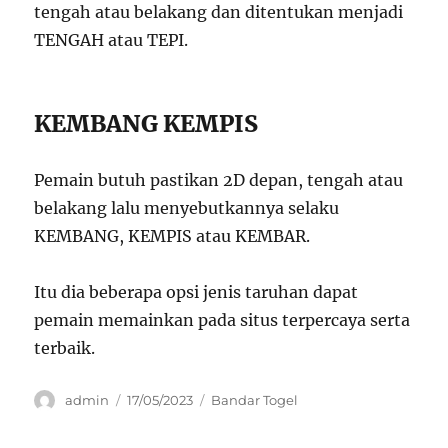
tengah atau belakang dan ditentukan menjadi
TENGAH atau TEPI.
KEMBANG KEMPIS
Pemain butuh pastikan 2D depan, tengah atau
belakang lalu menyebutkannya selaku
KEMBANG, KEMPIS atau KEMBAR.
Itu dia beberapa opsi jenis taruhan dapat
pemain memainkan pada situs terpercaya serta
terbaik.
Author
Posted
Categories
admin
17/05/2023
Bandar Togel
on