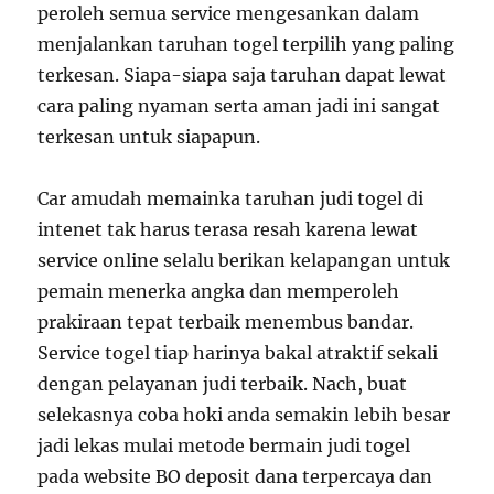
peroleh semua service mengesankan dalam
menjalankan taruhan togel terpilih yang paling
terkesan. Siapa-siapa saja taruhan dapat lewat
cara paling nyaman serta aman jadi ini sangat
terkesan untuk siapapun.
Car amudah memainka taruhan judi togel di
intenet tak harus terasa resah karena lewat
service online selalu berikan kelapangan untuk
pemain menerka angka dan memperoleh
prakiraan tepat terbaik menembus bandar.
Service togel tiap harinya bakal atraktif sekali
dengan pelayanan judi terbaik. Nach, buat
selekasnya coba hoki anda semakin lebih besar
jadi lekas mulai metode bermain judi togel
pada website BO deposit dana terpercaya dan