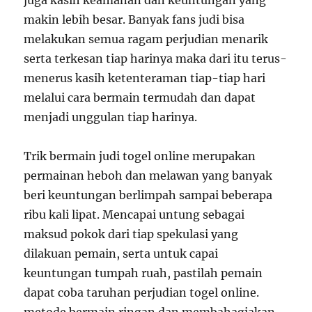
juga kasih keamanan dan keuntungan yang
makin lebih besar. Banyak fans judi bisa
melakukan semua ragam perjudian menarik
serta terkesan tiap harinya maka dari itu terus-
menerus kasih ketenteraman tiap-tiap hari
melalui cara bermain termudah dan dapat
menjadi unggulan tiap harinya.
Trik bermain judi togel online merupakan
permainan heboh dan melawan yang banyak
beri keuntungan berlimpah sampai beberapa
ribu kali lipat. Mencapai untung sebagai
maksud pokok dari tiap spekulasi yang
dilakuan pemain, serta untuk capai
keuntungan tumpah ruah, pastilah pemain
dapat coba taruhan perjudian togel online.