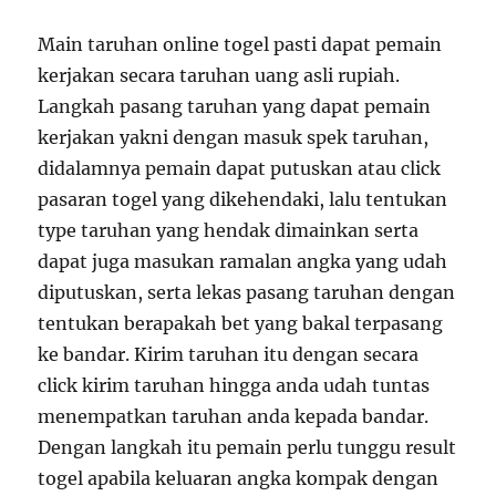
Main taruhan online togel pasti dapat pemain
kerjakan secara taruhan uang asli rupiah.
Langkah pasang taruhan yang dapat pemain
kerjakan yakni dengan masuk spek taruhan,
didalamnya pemain dapat putuskan atau click
pasaran togel yang dikehendaki, lalu tentukan
type taruhan yang hendak dimainkan serta
dapat juga masukan ramalan angka yang udah
diputuskan, serta lekas pasang taruhan dengan
tentukan berapakah bet yang bakal terpasang
ke bandar. Kirim taruhan itu dengan secara
click kirim taruhan hingga anda udah tuntas
menempatkan taruhan anda kepada bandar.
Dengan langkah itu pemain perlu tunggu result
togel apabila keluaran angka kompak dengan