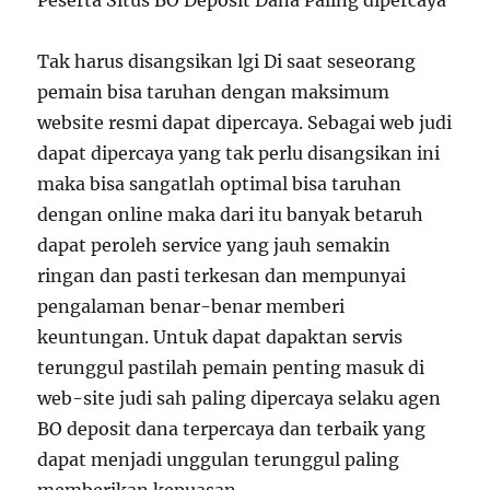
Peserta Situs BO Deposit Dana Paling dipercaya
Tak harus disangsikan lgi Di saat seseorang
pemain bisa taruhan dengan maksimum
website resmi dapat dipercaya. Sebagai web judi
dapat dipercaya yang tak perlu disangsikan ini
maka bisa sangatlah optimal bisa taruhan
dengan online maka dari itu banyak betaruh
dapat peroleh service yang jauh semakin
ringan dan pasti terkesan dan mempunyai
pengalaman benar-benar memberi
keuntungan. Untuk dapat dapaktan servis
terunggul pastilah pemain penting masuk di
web-site judi sah paling dipercaya selaku agen
BO deposit dana terpercaya dan terbaik yang
dapat menjadi unggulan terunggul paling