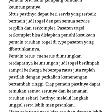
pemain bisa lebih gampang temukan
keuntungannya.
Situs pastinya dapat beri servis yang terbaik
bermain judi togel dengan semua service
terpilih dan terkomplet. Pasaran togel
terkomplet bisa disiapkan penuhi kesukaan
pemain taruhan togel di type pasaran yang
dibutuhkannya.
Pemain terus-menerus diuntungkan
terdapatnya keuntungan judi togel berlimpah
sampai berharga beberapa ratus juta rupiah
pastilah dengan perkalian kemenangan
bertambah tinggi. Tiap pemain pastinya dapat
temukan semua serunya dan keamanan
taruhan sehari-harinya melalui langkah
unggul serta lebih mengesankan.