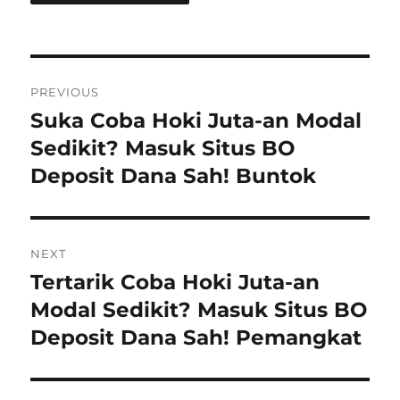
Post
PREVIOUS
navigation
Suka Coba Hoki Juta-an Modal
Previous
post:
Sedikit? Masuk Situs BO
Deposit Dana Sah! Buntok
NEXT
Tertarik Coba Hoki Juta-an
Next
post:
Modal Sedikit? Masuk Situs BO
Deposit Dana Sah! Pemangkat