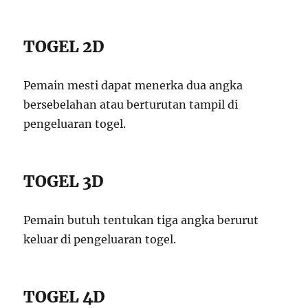
TOGEL 2D
Pemain mesti dapat menerka dua angka
bersebelahan atau berturutan tampil di
pengeluaran togel.
TOGEL 3D
Pemain butuh tentukan tiga angka berurut
keluar di pengeluaran togel.
TOGEL 4D