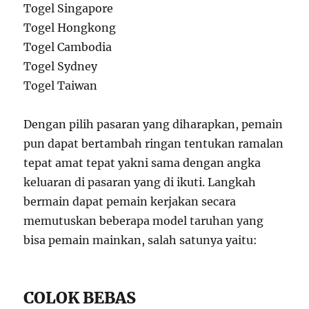
Togel Singapore
Togel Hongkong
Togel Cambodia
Togel Sydney
Togel Taiwan
Dengan pilih pasaran yang diharapkan, pemain
pun dapat bertambah ringan tentukan ramalan
tepat amat tepat yakni sama dengan angka
keluaran di pasaran yang di ikuti. Langkah
bermain dapat pemain kerjakan secara
memutuskan beberapa model taruhan yang
bisa pemain mainkan, salah satunya yaitu:
COLOK BEBAS