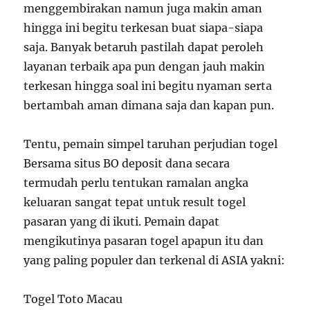
menggembirakan namun juga makin aman
hingga ini begitu terkesan buat siapa-siapa
saja. Banyak betaruh pastilah dapat peroleh
layanan terbaik apa pun dengan jauh makin
terkesan hingga soal ini begitu nyaman serta
bertambah aman dimana saja dan kapan pun.
Tentu, pemain simpel taruhan perjudian togel
Bersama situs BO deposit dana secara
termudah perlu tentukan ramalan angka
keluaran sangat tepat untuk result togel
pasaran yang di ikuti. Pemain dapat
mengikutinya pasaran togel apapun itu dan
yang paling populer dan terkenal di ASIA yakni:
Togel Toto Macau