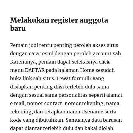
Melakukan register anggota
baru
Pemain judi tentu penting peroleh akses situs
dengan cara resmi dengan peroleh account sah.
Karenanya, pemain dapat selekasnya click
menu DAFTAR pada halaman Home sesudah
buka link sah situs. Lewat formulir yang
disiapkan penting diisi terlebih dulu sama
dengan sesuai sama personalitas seperti alamat
e mail, nomor contact, nomor rekening, nama
rekening, dan tetapkan nama Usename serta
kode yang dibutuhkan. Semuanya data barusan
dapat diantar terlebih dulu dan bakal diolah