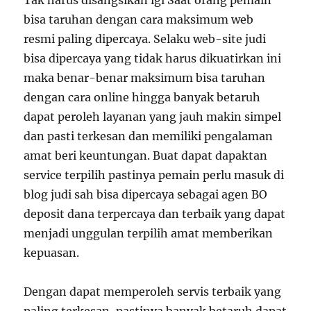
Tak harus disangsikan lgi Saat orang pemain
bisa taruhan dengan cara maksimum web
resmi paling dipercaya. Selaku web-site judi
bisa dipercaya yang tidak harus dikuatirkan ini
maka benar-benar maksimum bisa taruhan
dengan cara online hingga banyak betaruh
dapat peroleh layanan yang jauh makin simpel
dan pasti terkesan dan memiliki pengalaman
amat beri keuntungan. Buat dapat dapaktan
service terpilih pastinya pemain perlu masuk di
blog judi sah bisa dipercaya sebagai agen BO
deposit dana terpercaya dan terbaik yang dapat
menjadi unggulan terpilih amat memberikan
kepuasan.
Dengan dapat memperoleh servis terbaik yang