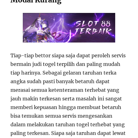
Tiap-tiap bettor siapa saja dapat peroleh servis
bermain judi togel terpilih dan paling mudah
tiap harinya. Sebagai gelaran taruhan terka
angka sudah pasti banyak betaruh dapat
merasai semua ketenteraman terhebat yang
jauh makin terkesan serta masalah ini sangat
memberi kepuasan hingga membuat betaruh
bisa temukan semua servis mengesankan
dalam melakukan taruhan togel terhebat yang
paling terkesan. Siapa saja taruhan dapat lewat