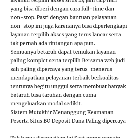
layanan terpilih akses situs 24 jam tiap hari
yang bisa diberi dengan cara full-time dan
non-stop. Pasti dengan bantuan pelayanan
non-stop ini juga karenanya bisa diperlengkapi
layanan terpilih akses yang terus lancar serta
tak pernah ada rintangan apa pun.
Semuanya betaruh dapat temukan layanan
paling komplet serta terpilih Bersama web judi
sah paling dipercaya yang terus-menerus
mendapatkan pelayanan terbaik berkualitas
tentunya begitu unggul serta membuat banyak
betaruh bisa taruhan dengan cuma
mengeluarkan modal sedikit.
Sistem Mutakhir Menanggung Keamanan
Peserta Situs BO Deposit Dana Paling dipercaya