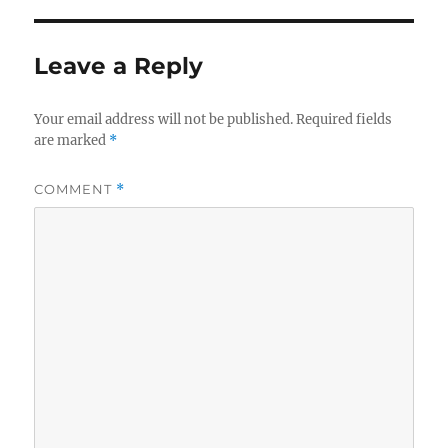
Leave a Reply
Your email address will not be published.
Required fields
are marked
*
COMMENT
*