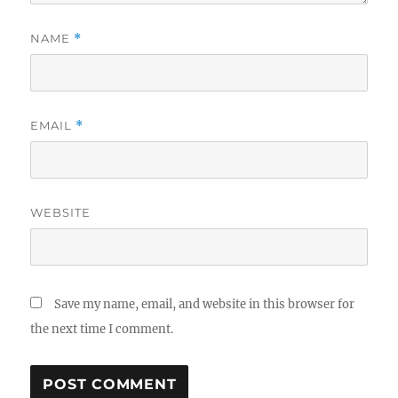
NAME
*
EMAIL
*
WEBSITE
Save my name, email, and website in this browser for
the next time I comment.