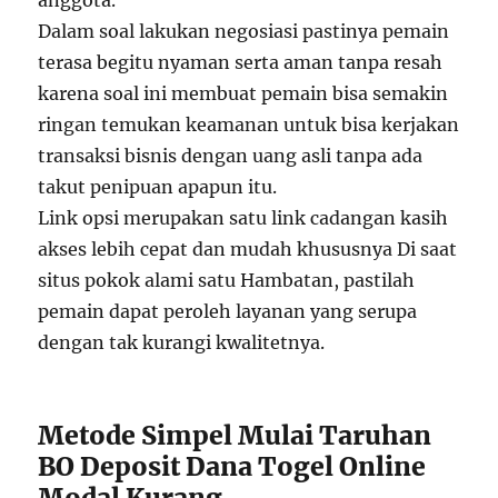
anggota.
Dalam soal lakukan negosiasi pastinya pemain
terasa begitu nyaman serta aman tanpa resah
karena soal ini membuat pemain bisa semakin
ringan temukan keamanan untuk bisa kerjakan
transaksi bisnis dengan uang asli tanpa ada
takut penipuan apapun itu.
Link opsi merupakan satu link cadangan kasih
akses lebih cepat dan mudah khususnya Di saat
situs pokok alami satu Hambatan, pastilah
pemain dapat peroleh layanan yang serupa
dengan tak kurangi kwalitetnya.
Metode Simpel Mulai Taruhan
BO Deposit Dana Togel Online
Modal Kurang