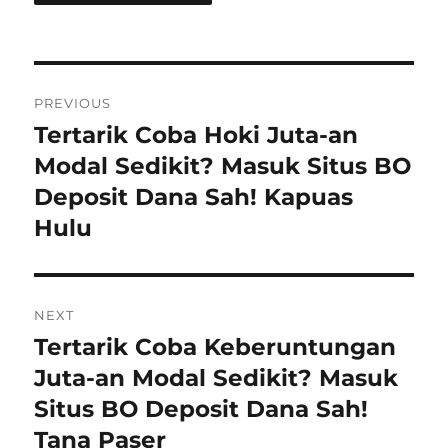
Post
PREVIOUS
navigation
Tertarik Coba Hoki Juta-an
Previous
post:
Modal Sedikit? Masuk Situs BO
Deposit Dana Sah! Kapuas
Hulu
NEXT
Tertarik Coba Keberuntungan
Next
post:
Juta-an Modal Sedikit? Masuk
Situs BO Deposit Dana Sah!
Tana Paser