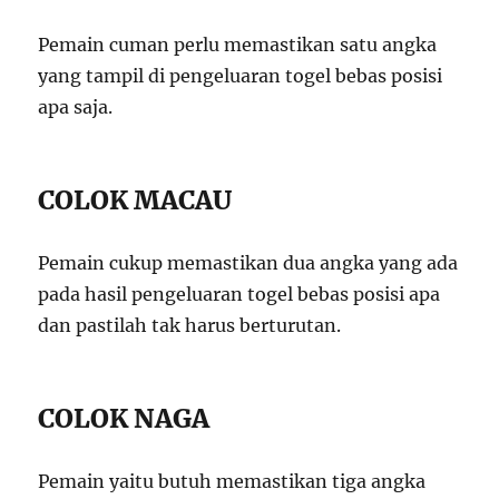
Pemain cuman perlu memastikan satu angka
yang tampil di pengeluaran togel bebas posisi
apa saja.
COLOK MACAU
Pemain cukup memastikan dua angka yang ada
pada hasil pengeluaran togel bebas posisi apa
dan pastilah tak harus berturutan.
COLOK NAGA
Pemain yaitu butuh memastikan tiga angka