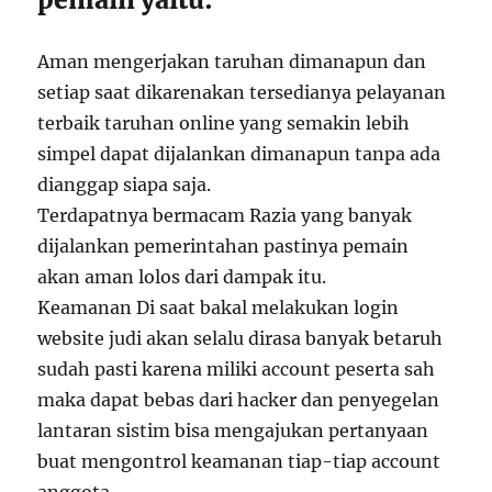
Aman mengerjakan taruhan dimanapun dan
setiap saat dikarenakan tersedianya pelayanan
terbaik taruhan online yang semakin lebih
simpel dapat dijalankan dimanapun tanpa ada
dianggap siapa saja.
Terdapatnya bermacam Razia yang banyak
dijalankan pemerintahan pastinya pemain
akan aman lolos dari dampak itu.
Keamanan Di saat bakal melakukan login
website judi akan selalu dirasa banyak betaruh
sudah pasti karena miliki account peserta sah
maka dapat bebas dari hacker dan penyegelan
lantaran sistim bisa mengajukan pertanyaan
buat mengontrol keamanan tiap-tiap account