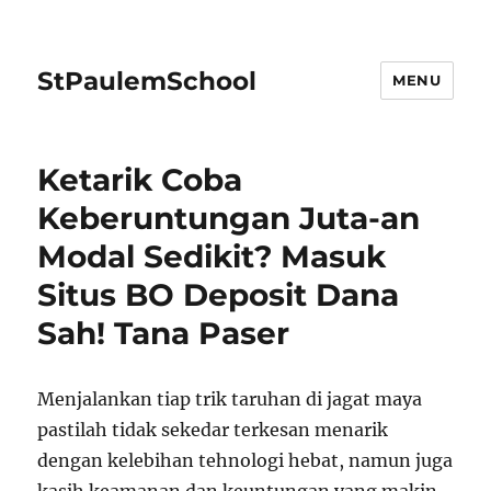
StPaulemSchool
MENU
Ketarik Coba
Keberuntungan Juta-an
Modal Sedikit? Masuk
Situs BO Deposit Dana
Sah! Tana Paser
Menjalankan tiap trik taruhan di jagat maya
pastilah tidak sekedar terkesan menarik
dengan kelebihan tehnologi hebat, namun juga