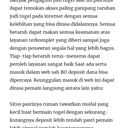
Banyak pengagum judi togel saat ini pastinya
dapat temukan akses paling gampang taruhan
judi togel pada internet dengan semua
kelebihan yang bisa dirasa didalamnya. Semua
betaruh dapat rsakan semua keamanan atas
layanan terkomplet yang diberi sampai juga
dengan penawran segala hal yang lebih bagus.
Tiap-tiap betaruh terus-menerus dapat
peroleh layanan sangat baik Saat ada serta
masuk dalam web sah BO deposit dana bisa
dipercaya. Keunggulan masuk di web ini dapat
dirasa pemain langsung antara lain yaitu:
Situs pastinya cuman tawarkan modal yang
kecil buat bermain togel dengan sekurang-
kurangnya deposit lebih rendah pasti pemain